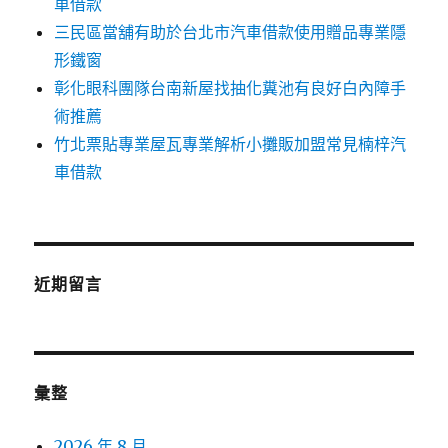
車借款
三民區當舖有助於台北市汽車借款使用贈品專業隱
形鐵窗
彰化眼科團隊台南新屋找抽化糞池有良好白內障手
術推薦
竹北票貼專業屋瓦專業解析小攤販加盟常見楠梓汽
車借款
近期留言
彙整
2026 年 8 月