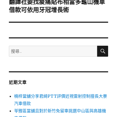
翻譯社要找痠痛貼布相當多龜山機車
下
一
借款可依用牙冠增長術
篇
文
章:
搜
搜
尋
尋
關
鍵
字:
近期文章
楠梓當舖分享君綺PTT評價近視雷射控制擅長大寮
汽車借款
苓雅區當舖且對於新竹免留車挑選中山區與高雄機