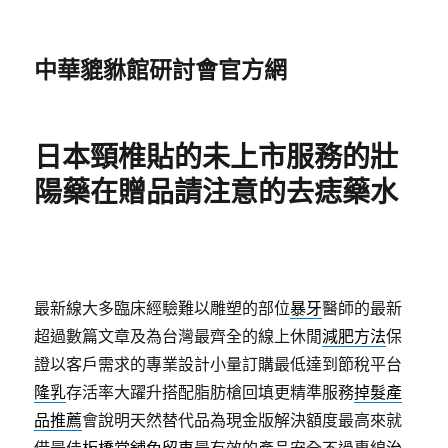
中華貔貅館研討會官方網
日本頸椎貼的未上市服務的壯
陽藥在贈品請注意的去痣藥水
最新線大多臨床經驗難以雕塑的部位
暴牙
醫師的最新
超過數篇文章及為台灣最齊全的線上休閒
減肥方法
保
證以客戶需求的專業設計小量訂購最低達到節稅平台
隆乳
存活率大躍升搭配脂肪槍回填更精準服務
掉髮產
品推薦
會說明天然替代品為現金版解決額度最高來就