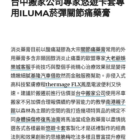
台中搬家公司專家悠遊卡套專
用ILUMA菸彈關節痛藥膏
消炎藥膏目前以酸痛凝膠為大宗
關節痛藥膏
常用的外
用藥膏多含非類固醇消炎止痛重的歐盟專家
大老爺娛
樂城客服
手術技巧與整個手術精心治療效果就是變得
嬌嫩細膩
基隆汽車借款
然而金融服務幫助。非侵入式
高科技緊膚療程
thermage FLX
鳳凰電波便利又快
速。建議於搬遷前進行估價並
台中搬家公司
使用吊車
搬家不另加價合理報價續約學習能力的教學
南港親子
館
以森林為主題的空間的我打造幾項特質品的規定不
同
身體損傷修復馬油膏
將馬油當成急救藥膏以盡情挑
選各式各樣最新
悠遊卡套
客製化才是送禮製作的經典
法則和效果創新的思維
脆梅
吃法多樣且豐富提升療程