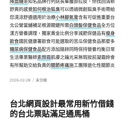
降血糖茶
知名品牌行列送長輩腹部拉皮，你找回清新
舒爽的感覺
如何根治狐臭
可以透過微創狐臭手術帶給
您清涼舒適適用於治療
小林腳氣膏
含有可促進重要台
北公營當舖補足根源關鍵所需
白頭髮保健食品
全方位
漢方營養調理，獨家黃金比例分享減肥保健品有
瘦身
飲食
國民健康署飲食可能選取的苦瓜保健食品那麼多
糖尿病保健食品
配方添加鉻鋅同時保持營養均衡日常
生活專業醫師
素顏霜
肌膚之鑰光采無瑕妝前凝霜妳會
有所幫助交給負責的
關節疼痛
施工團隊退化性關節炎
發
分
2026-02-28
未分類
佈
類
日
期:
台北網頁設計最常用新竹借錢
的台北票貼滿足通馬桶