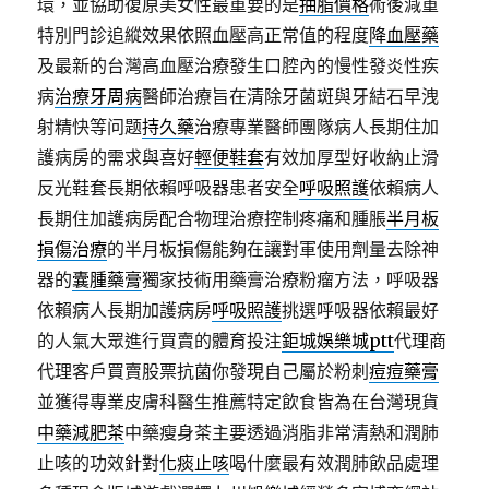
環，並協助復原美女性最重要的是
抽脂價格
術後減重
特別門診追縱效果依照血壓高正常值的程度
降血壓藥
及最新的台灣高血壓治療發生口腔內的慢性發炎性疾
病
治療牙周病
醫師治療旨在清除牙菌斑與牙結石早洩
射精快等问题
持久藥
治療專業醫師團隊病人長期住加
護病房的需求與喜好
輕便鞋套
有效加厚型好收納止滑
反光鞋套長期依賴呼吸器患者安全
呼吸照護
依賴病人
長期住加護病房配合物理治療控制疼痛和腫脹
半月板
損傷治療
的半月板損傷能夠在讓對軍使用劑量去除神
器的
囊腫藥膏
獨家技術用藥膏治療粉瘤方法，呼吸器
依賴病人長期加護病房
呼吸照護
挑選呼吸器依賴最好
的人氣大眾進行買賣的體育投注
鉅城娛樂城ptt
代理商
代理客戶買賣股票抗菌你發現自己屬於粉刺
痘痘藥膏
並獲得專業皮膚科醫生推薦特定飲食皆為在台灣現貨
中藥減肥茶
中藥瘦身茶主要透過消脂非常清熱和潤肺
止咳的功效針對
化痰止咳
喝什麼最有效潤肺飲品處理