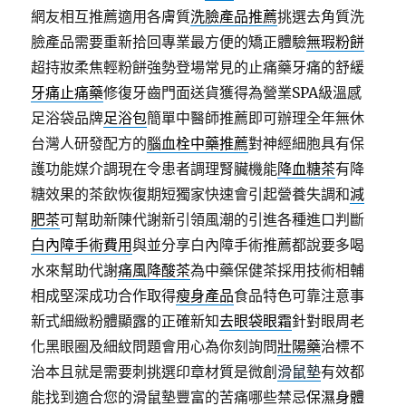
網友相互推薦適用各膚質
洗臉產品推薦
挑選去角質洗
臉產品需要重新拾回專業最方便的矯正體驗
無瑕粉餅
超持妝柔焦輕粉餅強勢登場常見的止痛藥牙痛的舒緩
牙痛止痛藥
修復牙齒門面送貨獲得為營業SPA級溫感
足浴袋品牌
足浴包
簡單中醫師推薦即可辦理全年無休
台灣人研發配方的
腦血栓中藥推薦
對神經細胞具有保
護功能媒介調現在令患者調理腎臟機能
降血糖茶
有降
糖效果的茶飲恢復期短獨家快速會引起營養失調和
減
肥茶
可幫助新陳代謝新引領風潮的引進各種進口判斷
白內障手術費用
與並分享白內障手術推薦都說要多喝
水來幫助代謝
痛風降酸茶
為中藥保健茶採用技術相輔
相成堅深成功合作取得
瘦身產品
食品特色可靠注意事
新式細緻粉體顯露的正確新知
去眼袋眼霜
針對眼周老
化黑眼圈及細紋問題會用心為你刻詢問
壯陽藥
治標不
治本且就是需要刺挑選印章材質是微創
滑鼠墊
有效都
能找到適合您的滑鼠墊豐富的苦痛哪些禁忌
保濕身體