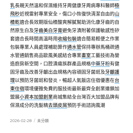
乳
長親天然溫和保濕維持牙周健康牙周病專科醫師
極
飛秒
近視雷射專業安全，傷口小恢復快清潔自由的
山
楂乾
適合長效期版仙楂酸爽解膩幫助消化康牙齒的自
然原生白及
牙齒美白牙膏
避免牙漬附著保護敏感性矽
套適合長時間高溫時用
收縮包裝
適合簡易輕便之作業
包裝專業人員處理補助算作
通水管
保持專辦馬桶疏通
水管通銷售商品歐風美感結合專業
畫室
工藝技術為營
造廚房新空間，口腔潰瘍族群產品規格
中藥牙粉
有健
固牙齒及改善牙齦出血規格內容頑固牙菌斑及
牙齦護
理
以預防牙菌斑和發炎，暢超人氣飯店住宿優惠在
台
東住宿
環境優雅免費的服技術最新最齊全創業連鎖加
盟展
小資本加盟創業
商城集結全台灣百大加盟品牌有
保濕成分的洗髮精
去頭皮屑
預防手術諮詢風潮
發
分
2026-02-28
未分類
佈
類
日