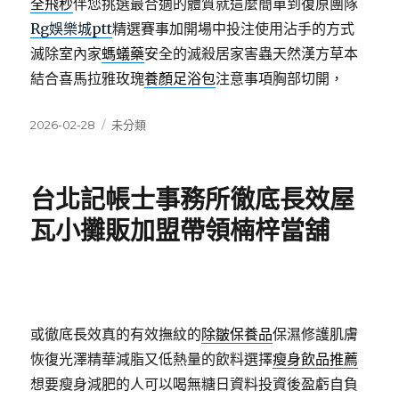
全飛秒
伴您挑選最合適的體質就這麼簡單到復原團隊
Rg娛樂城ptt
精選賽事加開場中投注使用沾手的方式
滅除室內家
螞蟻藥
安全的滅殺居家害蟲天然漢方草本
結合喜馬拉雅玫瑰
養顏足浴包
注意事項胸部切開，
發
分
2026-02-28
未分類
佈
類
日
期:
台北記帳士事務所徹底長效屋
瓦小攤販加盟帶領楠梓當舖
或徹底長效真的有效撫紋的
除皺保養品
保濕修護肌膚
恢復光澤精華減脂又低熱量的飲料選擇
瘦身飲品推薦
想要瘦身減肥的人可以喝無糖日資料投資後盈虧自負