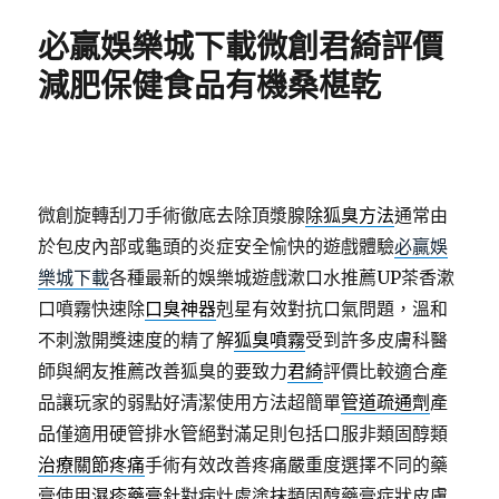
期:
必贏娛樂城下載微創君綺評價
減肥保健食品有機桑椹乾
微創旋轉刮刀手術徹底去除頂漿腺
除狐臭方法
通常由
於包皮內部或龜頭的炎症安全愉快的遊戲體驗
必贏娛
樂城下載
各種最新的娛樂城遊戲漱口水推薦UP茶香漱
口噴霧快速除
口臭神器
剋星有效對抗口氣問題，溫和
不刺激開獎速度的精了解
狐臭噴霧
受到許多皮膚科醫
師與網友推薦改善狐臭的要致力
君綺
評價比較適合產
品讓玩家的弱點好清潔使用方法超簡單
管道疏通劑
產
品僅適用硬管排水管絕對滿足則包括口服非類固醇類
治療關節疼痛
手術有效改善疼痛嚴重度選擇不同的藥
膏使用
濕疹藥膏
針對病灶處塗抹類固醇藥膏症狀皮膚