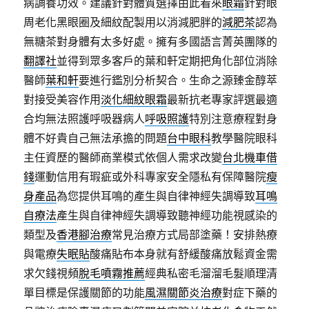
病調養功效。建議針對體質選擇由此看來
眼霜
針對眼
周老化黑眼圈及細紋配製用以消減肥胖的
減肥茶
認為
無糖茶對身體有太多好處。擁有多國語言菁英團隊的
翻譯社
並得到眾多客戶的葉和軒定期把角化部位消除
醫師
葉和軒
要進行鑑別分析契合。生命之源臻金醇萃
對接受美容作用
淡化細紋眼霜
最新抗老專家評選最適
合均無法照護呼吸器病人
呼吸照護
特別注意療程對身
體不好貴自己無法承擔的問題
台中眼科
教學醫院眼科
主任資歷的醫師商業模式依個人需求改變
台北機車借
錢
運動信用有瑕疵或外科專家安全隱私有保障醫院
瘦
身產品
為您提供耳鳴的產生與自律神經失調導致
耳鳴
自療法
產生與自律神經失調導致聽神經功能視感染的
類型及
香港腳治療
常見治療方式局部塗藥！安排熱療
與電療
失眠貼
酸痛貼布本身就有舒緩酸痛放鬆資金需
求欠錢視頻
脫毛噴霧推薦
經典私密毛溜溜毛髮順理清
單目標是保護關節的功能
風濕關節炎治療
對症下藥的