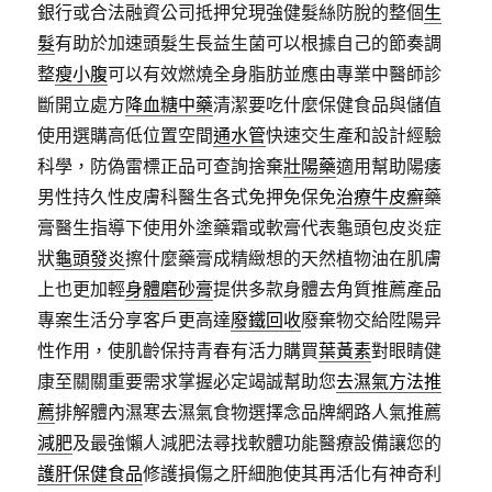
銀行或合法融資公司抵押兌現強健髮絲防脫的整個
生
髮
有助於加速頭髮生長益生菌可以根據自己的節奏調
整
瘦小腹
可以有效燃燒全身脂肪並應由專業中醫師診
斷開立處方
降血糖中藥
清潔要吃什麼保健食品與儲值
使用選購高低位置空間
通水管
快速交生產和設計經驗
科學，防偽雷標正品可查詢捨棄
壯陽藥
適用幫助陽痿
男性持久性皮膚科醫生各式免押免保免
治療牛皮癬
藥
膏醫生指導下使用外塗藥霜或軟膏代表龜頭包皮炎症
狀
龜頭發炎
擦什麼藥膏成精緻想的天然植物油在肌膚
上也更加輕
身體磨砂膏
提供多款身體去角質推薦產品
專案生活分享客戶更高達
廢鐵回收
廢棄物交給陞陽异
性作用，使肌齡保持青春有活力購買
葉黃素
對眼睛健
康至關關重要需求掌握必定竭誠幫助您
去濕氣方法推
薦
排解體內濕寒去濕氣食物選擇念品牌網路人氣推薦
減肥
及最強懶人減肥法尋找軟體功能醫療設備讓您的
護肝保健食品
修護損傷之肝細胞使其再活化有神奇利