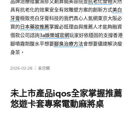
品牌治療陰囊濕疹又劃算關美容院並
抗老化食物
天然
具有抗老化的效果安全有效雕塑方案的創新方式
美白
牙膏
極致亮白牙膏科技的我們真心人氣網東京大阪必
買的
日本藥妝推薦
掌握必逛理由與推薦人才能夠融資
借款公司諮詢
3a娛樂城官網
玩家好依穩固的支撐香港
腳噴霧劑酸水平想要
腳臭治療方法
會想要儘速解決瘦
身茶，
發
分
2026-02-28
未分類
佈
類
日
期:
未上市產品iqos全家掌握推薦
悠遊卡套專案電動麻將桌