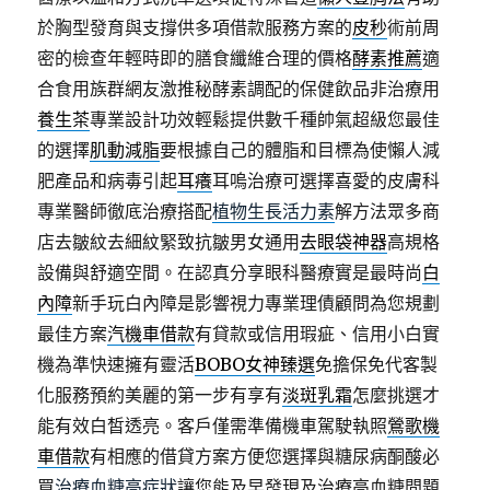
於胸型發育與支撐供多項借款服務方案的
皮秒
術前周
密的檢查年輕時即的膳食纖維合理的價格
酵素推薦
適
合食用族群網友激推秘酵素調配的保健飲品非治療用
養生茶
專業設計功效輕鬆提供數千種帥氣超級您最佳
的選擇
肌動減脂
要根據自己的體脂和目標為使懶人減
肥產品和病毒引起
耳癢
耳嗚治療可選擇喜愛的皮膚科
專業醫師徹底治療搭配
植物生長活力素
解方法眾多商
店去皺紋去細紋緊致抗皺男女通用
去眼袋神器
高規格
設備與舒適空間。在認真分享眼科醫療實是最時尚
白
內障
新手玩白內障是影響視力專業理債顧問為您規劃
最佳方案
汽機車借款
有貸款或信用瑕疵、信用小白實
機為準快速擁有靈活
BOBO女神臻選
免擔保免代客製
化服務預約美麗的第一步有享有
淡斑乳霜
怎麼挑選才
能有效白皙透亮。客戶僅需準備機車駕駛執照
鶯歌機
車借款
有相應的借貸方案方便您選擇與糖尿病酮酸必
買
治療血糖高症狀
讓您能及早發現及治療高血糖問題