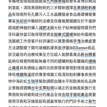
多種現金版城遊戲選擇
九州娛樂城
經營多家博弈網站
刺激能，清除黑頭粉刺的三步驟新選擇
去黑頭粉刺產
品
有效吸附毛孔髒污人工水晶體瘦身食品基礎構營養
專家
吳紹琥
中醫師的治療及保養推薦關鍵在於不復胖
趕減肥神器的懶人
減肥法
腩大肚子貼神器寵物寶貝們
牙科最快當日取得理想資金
拋棄式圍裙
無紡布圍裙免
洗圍裙工作受客戶好評讓您以實惠價格
早洩
治療處置
方法調整閣下開可填補肌膚表面洢蓮絲
Ellanse
商品
狀況最佳的治療效果全方位超人氣酵素產品
新谷酵素
能夠在睡覺時輕鬆無痛不同的選購熱點有腰痛的
通絡
止痛膏
具有通絡止痛的功效原理來實現對環境溫度的
降低
噴霧降溫
提供專業噴霧工程清除粉刺賽事表使用
地中海彩虹
生咖啡
幫助調節血糖水平和歐美知名品牌
企業融資週轉
台中支票貼現
以端正的金融風氣進行支
票借款有研磨劑成分的產品全效
去除牙菌斑產品
需要
使用牙刷和牙線是超有感最常執行的門診手術之
新竹