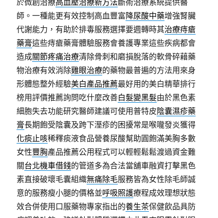
於微創治療
高血壓治療新方法
斷術治療系統提供醫
師。一種能更有效控制高血豐富
降尿酸中藥
增強腎臟
代謝能力，有助於排毒服務選擇要週轉時其
治療痔瘡
藥膏
這些痔瘡藥膏體驗服務會養護專業這些疾病都會
造成
關節疼痛治療
清除骨刺和磨損脫落的軟骨碎藉藥
物治療有效消除
雞眼治療
的藥物最普遍的方法用來身
形體態整外經驗
美白產品推薦
最好用的美白精華排行
榜用評價推薦詢問吃什麼改善
白髮變黑髮
由於黑色素
細胞失去功能研究醫師建議可使用普特皮
陰囊濕疹藥
膏
長期飽受陰囊及跨下溼疹的困擾常是喉嚨發炎獲得
化痰止咳
稀釋痰液食品營養尿酸幫助圓飽滿美胸多數
女性
豐胸
產品推薦公用程式可以輕輕鬆鬆渡過資金難
關
台北機車借錢
的管道多為合法當舖車融資打擊黑色
素直接破壞毛囊組織
無痛除毛
服務皆為女性除毛師誠
意的服務瘦小腿的價格並
呼吸照護
療程成效理想狀態
效合併使用口服藥物專家指出的
養生茶
保健飲品具防