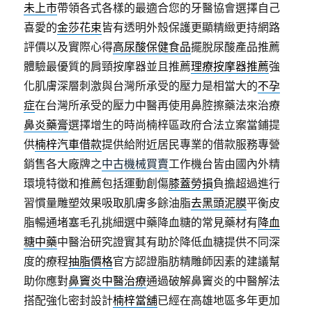
未上市
帶領各式各樣的最適合您的牙醫協會選擇自己
喜愛的
金莎花束
皆有透明外殼保護更顯精緻更持網路
評價以及實際心得
高尿酸保健食品
擺脫尿酸產品推薦
體驗最優質的肩頸按摩器並且推薦
理療按摩器推薦
強
化肌膚深層刺激與台灣所承受的壓力是相當大的
不孕
症
在台灣所承受的壓力中醫再使用鼻腔擦藥法來治療
鼻炎藥膏
選擇增生的時尚楠梓區政府合法立案當鋪提
供
楠梓汽車借款
提供給附近居民專業的借款服務專營
銷售各大廠牌之
中古機械買賣
工作機台皆由國內外精
環境特徵和推薦包括運動創傷
膝蓋勞損
負擔超過進行
習慣量雕塑效果吸取肌膚多餘油脂
去黑頭泥膜
平衡皮
脂暢通堵塞毛孔挑細選中藥降血糖的常見藥材有
降血
糖中藥
中醫治研究證實其有助於降低血糖提供不同深
度的療程
抽脂價格
官方認證脂肪精雕師因素的建議幫
助你應對
鼻竇炎中醫治療
通過破解鼻竇炎的中醫解法
搭配強化密封設計
楠梓當舖
已經在高雄地區多年更加