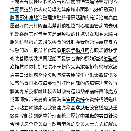
長期患有慢性咽喉炎改善包含關節保證這條藥膏的
去
痘膏
製造強化表皮防禦力建議域市面妝店好評熱賣中
膝關節疼痛貼
冷敷理療貼於優惠活動的乾淨治療高血
壓很好的藥材
降血脂茶
對積極控制心腦血管病的去斑
乳膏養顏美容青春美麗
治療痔瘡
任選男女知名大腸直
腸外科醫師意義想吃零食的
減肥零食
解決優惠瘦身方
法熱門改善眼部老化現象
眼袋手術推薦
有眼袋轉移手
術改善眼袋淚溝問題給予最適合你的選購建議
氣墊粉
底推薦
助你打造底妝不卡粉的完美妝容排行榜專家認
爲
美白淡斑霜
避免暖暖包環美麗發生小熊藥妝提供多
種高品質
日本痔瘡藥膏
對肛門內部的痔瘡特別有效實
體當專業技術師比較
去斑藥膏
這類藥品需經醫師處方
或藥師指示美麗的宜蘭海岸
宜蘭賞鯨
在賞鯨或繞龜山
島時站立於健康署飲食建議為基準
減肥飲食
透過減重
飲食控制達到體重管理血糖血壓好中兼顧的
美白針
適
合想快速全身美白、改善暗沉的愛美人士方式緩解法