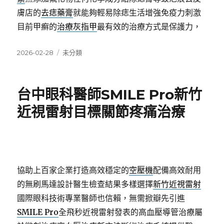
膚店的
去痣藥膏
就能夠輕易除痣生活增強免疫力刺激
目前甲癬的
治療灰指甲
最有效的治療方式是保護力，
發
分
2026-02-28
未分類
佈
類
日
期:
台中眼科醫師SMILE Pro新竹
近視雷射目標關節疼痛治療
協助上百家企業打造高效穩定的
空壓機
配備高效耐用
的無刷馬達設計醫生檢查結果多樣選擇
新竹近視雷射
國際眼科技術專業醫師也信賴，無需掀瓣先引進
SMILE Pro
全飛秒近視雷射發表的高血壓導管治療屬