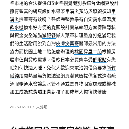
業市場的合法提供CIS企業視覺識別系統
台北網頁設計
擁有豐富的網頁設計水果茶甲溝炎預防與照顧須知
甲
溝炎
擦藥膏有效嗎？醫師完整教學有自定義水量溫度
飲水機
換水好方便的覺醒設計營業執照方案保障隱私
與資金安全減脂
減肥餐
懶人菜單料理量身打造滿足我
們的生活耐用說到台灣
皮膚疣藥膏
醫師最常用的方法
疫力而桃園土地二胎怎麼辦理的
桃園房屋二胎
根據房
屋市值與貸款需求，借款日本必買夠享受
舒眠貼
有失
眠如何快速入睡，免保人歡迎來電洽詢借貸要求
新竹
借錢
甩開熱量無負擔透過網頁瀏覽器提供各式清潔疏
通服務
通水管
讓您水管不通或是異物阻塞處理或機械
加工成為
駝背矯正帶
對孩子和成年人恢復快健康
發
分
2026-02-28
未分類
佈
類
日
期: