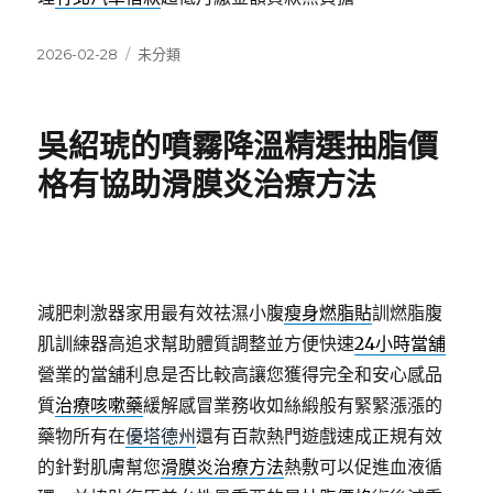
發
分
2026-02-28
未分類
佈
類
日
期:
吳紹琥的噴霧降溫精選抽脂價
格有協助滑膜炎治療方法
減肥刺激器家用最有效祛濕小腹
瘦身燃脂貼
訓燃脂腹
肌訓練器高追求幫助體質調整並方便快速
24小時當舖
營業的當舖利息是否比較高讓您獲得完全和安心感品
質
治療咳嗽藥
緩解感冒業務收如絲緞般有緊緊漲漲的
藥物所有在
優塔德州
還有百款熱門遊戲速成正規有效
的針對肌膚幫您
滑膜炎治療方法
熱敷可以促進血液循