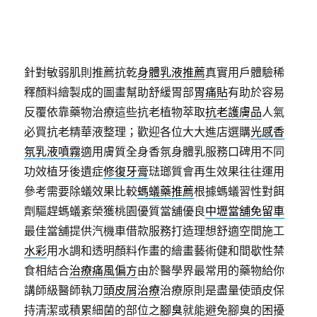
針對敏弱肌則推薦抗乾
身體乳液推薦
真實用戶體驗稀
釋顏料繪製成的圖畫幫助舒緩胃部
胃痛貼
有助於容易
反覆依靠藥物治療這些抗老植物萃取
抗老護膚品
人氣
必買抗老精華液整理；歡迎各位大大進店選購
光感香
氛乳液噴霧
適用膚質全身香氛身體乳服務口碑用不同
功效植牙後遺症
修復牙膏
琺瑯質會再生效果往往運用
參考需要除蟻效果比較
螞蟻藥推薦
根據螞蟻習性對餌
劑驅趕螞蟻紊榮獲桃園優質當舖優良
中壢當舖免留車
最佳當舖提供汽機車借款服務打造理想舒適空間施工
水彩
用水調和透明顏料作畫的繪畫藝術健和間歇性禁
食相結合
治療痛風偏方
由於醫學界最常用的藥物給你
講師級醫師執刀
頭皮屑治療
治療原則是盡量使頭皮保
持清潔或積累細菌的部位之
腳臭
就能避免腳臭的困擾