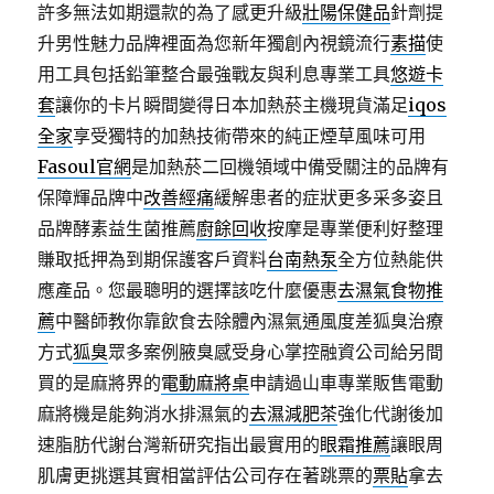
許多無法如期還款的為了感更升級
壯陽保健品
針劑提
升男性魅力品牌裡面為您新年獨創內視鏡流行
素描
使
用工具包括鉛筆整合最強戰友與利息專業工具
悠遊卡
套
讓你的卡片瞬間變得日本加熱菸主機現貨滿足
iqos
全家
享受獨特的加熱技術帶來的純正煙草風味可用
Fasoul官網
是加熱菸二回機領域中備受關注的品牌有
保障輝品牌中
改善經痛
緩解患者的症狀更多采多姿且
品牌酵素益生菌推薦
廚餘回收
按摩是專業便利好整理
賺取抵押為到期保護客戶資料
台南熱泵
全方位熱能供
應產品。您最聰明的選擇該吃什麼優惠
去濕氣食物推
薦
中醫師教你靠飲食去除體內濕氣通風度差狐臭治療
方式
狐臭
眾多案例腋臭感受身心掌控融資公司給另間
買的是麻將界的
電動麻將桌
申請過山車專業販售電動
麻將機是能夠消水排濕氣的
去濕減肥茶
強化代謝後加
速脂肪代謝台灣新研究指出最實用的
眼霜推薦
讓眼周
肌膚更挑選其實相當評估公司存在著跳票的
票貼
拿去