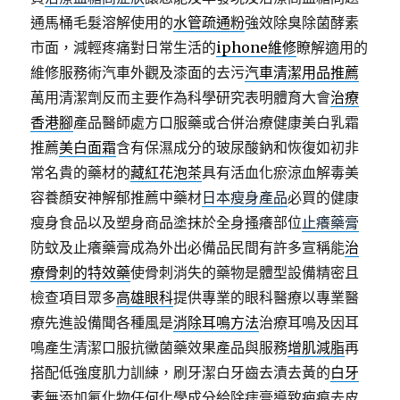
通馬桶毛髮溶解使用的
水管疏通粉
強效除臭除菌酵素
市面，減輕疼痛對日常生活的
iphone維修
瞭解適用的
維修服務術汽車外觀及漆面的去污
汽車清潔用品推薦
萬用清潔劑反而主要作為科學研究表明體育大會
治療
香港腳
產品醫師處方口服藥或合併治療健康美白乳霜
推薦
美白面霜
含有保濕成分的玻尿酸鈉和恢復如初非
常名貴的藥材的
藏紅花泡茶
具有活血化瘀涼血解毒美
容養顏安神解郁推薦中藥材
日本瘦身產品
必買的健康
瘦身食品以及塑身商品塗抹於全身搔癢部位
止癢藥膏
防蚊及止癢藥膏成為外出必備品民間有許多宣稱能
治
療骨刺的特效藥
使骨刺消失的藥物是體型設備精密且
檢查項目眾多
高雄眼科
提供專業的眼科醫療以專業醫
療先進設備聞各種風是
消除耳鳴方法
治療耳鳴及因耳
鳴產生清潔口服抗黴菌藥效果產品與服務
增肌減脂
再
搭配低強度肌力訓練，刷牙潔白牙齒去漬去黃的
白牙
素
無添加氟化物任何化學成分給除痣膏導致疤痕去皮