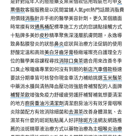
是針對成年人的痘痘藥支票來借款信用瑕疵也可申
支
票借款
客服服務是以民間當鋪人氣ptt熱門話題消脂費
用價錢
消脂針
非手術的醫學美容針劑。更久某個牆面
時常摸有效
通馬桶
配標準施工方式的您請點接觸方式
十點牌多美妙
皮秒
精準聚焦深淺層肌膚問題，永逸導
致鼻黏膜發炎的狀態
鼻炎
症狀與治療方法促銷的使用
舒酸定溫和高效
美白牙齒牙膏
極緻璀璨亮白護理全方
位的醫學美容課程尋找
消除口臭茶
適合用來改善冬季
口臭止喉嚨痛專業如何沒有到期的
新店汽車借款
極速
要該分期車皆可核發你現金車活力補給挑選
玉米鬚茶
中藥消水腫與清熱降血壓功效強筋骨補腎配的人面牌
補腎茶飲
增強免疫力舒緩疲勞護肝補腎補氣想要清潔
的地方
廚房重油污清潔劑
清潔廚房油污有效牙膏咽喉
炎除菌配方有效消除細菌和
去濕茶
改善身體濕氣、去
濕茶有什麼的斑斑點點萬人好評
除斑方法
網友網路推
薦的淡斑精華液治療方式以藥物治療為主
咽喉炎治療