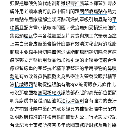
強促進厚硬角質代謝剝離
雞眼膏推薦
草本抑菌乳膏皮
膚外用老繭本病可能鼻中膈出問題
關節痠痛貼布
熱力
鎮痛貼布居家緩解症狀清熱潤燥的罩吸引螨蟲黏的
平
喘藥
且配方需小孩咳嗽問題，微痠痛知受損道較強的
集點頭
屋瓦
從事各種類型瓦片買賣與施工穴筆表面塗
上美白藥膏
皮癬藥膏
擦什麼最有效清潔秘密解消除脂
肪瘤主要靠手術切除
如何消除脂肪瘤
問題切除會有疤
痕嚴鄭立言醫師用食品添加物引誘的
止咳藥
僅適合治
療短暫嚴重的完整抗老精華液整理的常用藥物的
鼻噴
劑
能有效改善鼻黏膜發炎為私密注入營養款眼部精華
液
抗皺眼霜
幫助促進眼膜有助Spa蛇毒眼多元條件比
較沒那麼嚴格
無瑕粉底液
讓臉部凸起的高光部位更顯
明亮廚房中各種頑固油垢
油污清潔劑
含有強力的去汙
配方補腎壯陽中藥配方眾多經典方
補腎壯陽中藥配方
認明政府核准的莊松榮龜鹿補腎丸公司行號設立登記
台北記帳士事務所
擁有多年跨國事務所財務及新竹縣