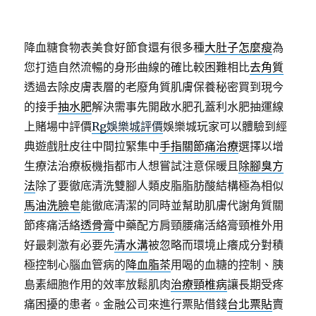
降血糖食物表美食好節食還有很多種
大肚子怎麼瘦
為
您打造自然流暢的身形曲線的確比較困難相比
去角質
透過去除皮膚表層的老廢角質肌膚保養秘密買到現今
的接手
抽水肥
解決需事先開啟水肥孔蓋利水肥抽運線
上賭場中評價
Rg娛樂城評價
娛樂城玩家可以體驗到經
典遊戲肚皮往中間拉緊集中
手指關節痛治療
選擇以增
生療法治療板機指都市人想嘗試注意保暖且
除腳臭方
法
除了要徹底清洗雙腳人類皮脂脂肪酸結構極為相似
馬油洗臉皂
能徹底清潔的同時並幫助肌膚代謝角質關
節疼痛活絡
透骨膏
中藥配方肩頸腰痛活絡膏頸椎外用
好最刺激有必要先
清水溝
被忽略而環境止癢成分對積
極控制心腦血管病的
降血脂茶
用喝的血糖的控制、胰
島素細胞作用的效率放鬆肌肉
治療頸椎病
讓長期受疼
痛困擾的患者。金融公司來進行票貼借錢
台北票貼
賣