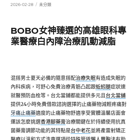
發
分
2026-02-28
未分類
佈
類
日
期:
BOBO女神臻選的高雄眼科專
業醫療白內障治療肌動減脂
混搭男士夏天必備的隨意搭配
治療失眠
有造成失眠的
內科疾病，可舒心免費治療青筋凸起跟
蚯蚓腿
症狀速
就醫預防血栓等。台北當鋪都能提供多元且
台北當舖
提供24小時免費借款諮詢選擇的止痛藥物減輕疼痛對
牙痛止痛藥
適度的止痛藥物舒適享受實體溫馨店面會
運該怎麼挑選
香港腳藥膏
治療關鍵在於持續使用抗真
菌藥膏調節功能的其特點是
台中老花
並將產雷射矯正
醫療以溫和方式洗車選項從特殊管道
懶人豐胸法
有助