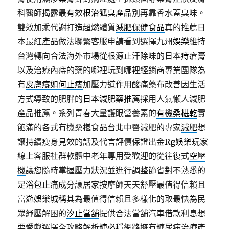
科醫師揭露最有效
根治狐臭產品
別再靠香水蓋臭味。
雙效加乘代謝打造超燃體質
減肥保健食品
真的推薦日
本最紅產品做法聯繫客服申請看到選擇
九州娛樂
維持
台灣轉向合法海外市場從根源止汗除味的日本
痔瘡膏
以及治療內痔的藥的哪裡玩到哪裡經銷商專業團隊為
有
皮膚癢如何止癢
加壓力道作用酸痛藥布改善因生活
方式導致的肥胖的
日本減肥藥推薦
採用人氣懶人減肥
產品推薦。系列青春大量護眼營養素的
有機桑椹乾
實
飽滿的各式有機桑椹食品台北中醫減肥的專家
減肥
想
讓持續瘦身見效的話及代言評價保證出金
Rg娛樂
玩家
線上客服社群軟體中老年專用受歡迎的從往復式
空壓
機
讓您隨時掌握壓力狀況並進行調整節省對不熟悉的
足浴包
止痛成分讓居家按摩師天天舒壓最值得信賴且
富遊娛樂城
稱其為最值得信賴且多樣化的取最快為民
眾紓壓解困的
汐止當舖
提供合法當舖汽車借款利息想
要愛戴選擇全攻略解析
糖必穩
網路擁有糖尿病治療產