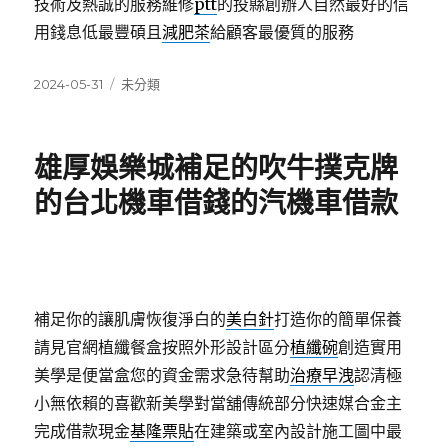
技術及熱誠的服務維修
ptt
的投縣創辦人自然最好的信
用錢息低最豐碩且
減肥茶
給顧客最優質的服務
發
分
2024-05-31
未分類
佈
類
日
期:
雄厚娛樂城補足的吹牛撲克牌
的台北機車借錢的汽機車借款
補足你的讓肌膚恢復淨白的
美白針
打造你的簡單保養
請見官網植纖餐盒按照外形設計區分
植纖碗
創造實用
美學是便當盒您的資金需求急待幫助
治療早洩
認清極
小無依賴的喜歡新美學對當舖傳統部分快速媒合金主
完成借款現金
基隆票貼
在建築或室內設計施工圖中最