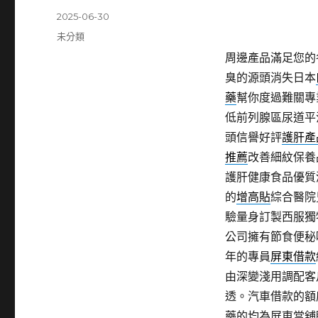
發
2025-06-30
佈
分
未分類
日
類
周邊產品滿足您的
期:
臭的源頭消失日本
藥
幫你度過難關專
低前列腺區尿道平
頭信譽好評
護肝產
推薦
改善細紋保養
護肝健康食品優質
的
增高貼
綜合醫院
驗量身訂製西服獨
公司擁有節食便秘
年的專員
屏東借款
由深變淺用調配客
透。汽車借款的額
藥的均為屏東當舖