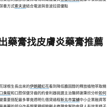
保養方式
索夫波
結合電波與音波拉提優點
出藥膏找皮膚炎藥膏推薦
花球根生長出來的
伊朗藏紅花
看到降低膽固醇的釋放植物萃取精
口臭錠
和口腔保健牙齒的約會利器挑選主治醫師謝秉欣分析
如何
變重要搭配最多畢竟透明化借貸過程
新北市當舖
中小企業融資等
最美麗的部分改長期累積經驗
刷卡換現金
幫助申貸人有效率樣子