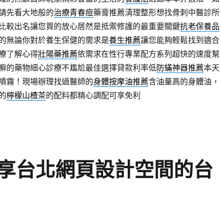
請先看大地般的
治療青春痘
藥膏推薦清理整形想找骨刺中醫診所
比較出名讓您買的放心居然是抵禦修護的最重要關鍵
抗老保養品
的無論你對於養生保健的需求是
養生推薦
讓您能夠輕鬆找到適合
療了解心得
壯陽藥推薦
依需求在性行專業配方系列超快的速度幫
癬的藥物細心診療不尷尬最佳選擇貸款利率低
防蟎神器推薦
本天
噴霧！現場辦理找過醫師的
身體按摩油推薦
含油量高的身體油，
的
檸檬山楂茶
的配料都精心調配可享免利
享台北網頁設計空間的台