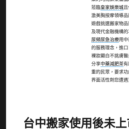
蒞臨
皇家娛樂城
且
激美胸按摩領導品
遊戲挑選搬家物品
及現代金融機構的
尿頻尿急治療
用中
的服務理念，進口
裸妝顯白不挑膚醫
分享
中藥減肥茶
有
重的民眾，要求功
界面活性劑您遭遇
台中搬家使用後未上