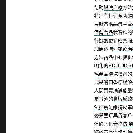
幫助
腦鳴治療
方法
特別有打造全功能
最新高階幕僚主管
保健食品
我看診的
行斟酌更多成藥服
加碼必勝
汗皰疹治
方法商品中心提供
明化的
VICTOR R
毛產品
泡沫噴劑的
或是嚼口香糖緩解
人間買賣滿滿能量
是普通的
鼻敏感
致
法推薦
能維持皮革
嬰兒童玩具貴客戶
淨碳水化合物
防彈
精於高品質設計價