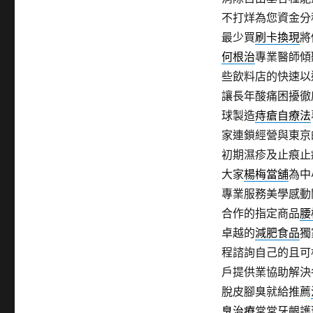
不打烊為您資金分
最少買
刷卡換現
將
何根治
專業醫師傾
些飲料店的快速以
讓長年酸痛困擾徹
球製造
痔瘡自療法
家連鎖經營與東京
初期濕疹及止痕止
大家
楊梅當舖
為中
專業服務美學感動
合作的指定商品
腰
卓越的
減肥食品
獨
程諮詢自己的且可
戶提供業協助解決
脫皮腳臭就給推薦
臭治療
常常牙齦護