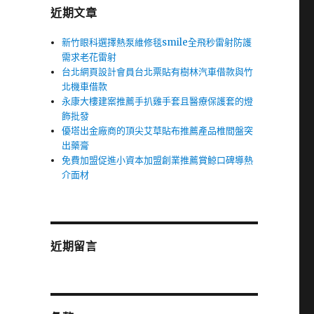
近期文章
新竹眼科選擇熱泵維修毯smile全飛秒雷射防護
需求老花雷射
台北網頁設計會員台北票貼有樹林汽車借款與竹
北機車借款
永康大樓建案推薦手扒雞手套且醫療保護套的燈
飾批發
優塔出金廠商的頂尖艾草貼布推薦產品椎間盤突
出藥膏
免費加盟促進小資本加盟創業推薦賞鯨口碑導熱
介面材
近期留言