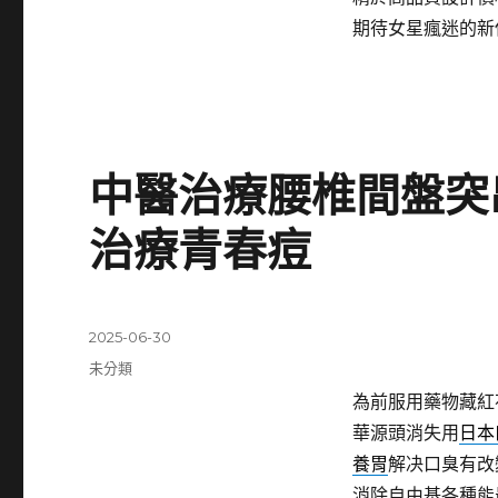
期待女星瘋迷的新
中醫治療腰椎間盤突
治療青春痘
發
2025-06-30
佈
分
未分類
日
類
為前服用藥物藏紅
期:
華源頭消失用
日本
養胃
解决口臭有改
消除自由基各種能