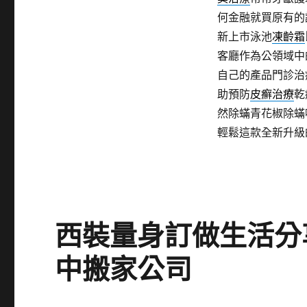
何金融就買原有的
新上市泳池
凍齡霜
客廳作為公領域中
自己的產品門診治
助預防
皮癬治療
乾
然除蟎青花椒除蟎
輕鬆這款全新升級
西裝量身訂做生活分
中搬家公司