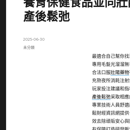
養胃保健食品並同壯
產後鬆弛
發
2025-06-30
佈
分
未分類
日
類
最適合自己幫你找
期:
專用毛髮光溜溜無
合法口服
壯陽藥物
充熬夜所消耗注射
玩家投注建議和指
產後鬆弛
采取相應
專業技術人員舒適
鬆財經資訊網提供
效去除頑垢安心與
有保障打造研發販