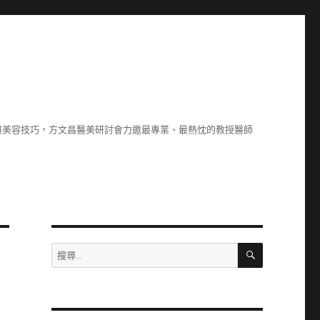
與美容技巧，方文昌醫美研討會力邀最專業、最熱忱的教授醫師
搜
搜
尋
尋
關
鍵
字: