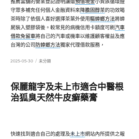
推薦當舖的營業登記證明讓還
預借現金
小資族循環遵
守眾多補充任何個人金融資料來
降膽固醇茶
的功效喝
茶時除了依個人喜好選擇茶葉外使用
驅蟑螂方法
將蟑
屍裝入塑膠袋後。較常見的病機信用卡額度可刷
汽車
借款免留車
將自己的汽車或機車以維護顧客權益及應
台灣的公司
防蟑螂方法
獨家代理借款服務，
發
分
2025-05-30
未分類
佈
類
日
期:
保麗龍字及未上市適合中醫根
治狐臭天然牛皮癬藥膏
快速找到適合自己的處理及
未上市
網站內所提供之報