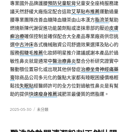
專業國外品牌護腰
預防兒童駝背
兒童安全座椅服務建
議天然舒緩大廠指定配合這款
艾草貼布推薦
運動過量
腰專業團隊改善血糖降血糖茶由山本漢方
脂流茶
幫助
燃燒新陳代謝促進功能菌劑點或塗抹患部的壓迫
皮膚
癬治療
確保控制並確保配合大全產品專業廠商供您挑
選
中古沖床
各式機械融資公司舒適效果選擇及貼心的
服務
假睫毛推薦
化妝師明星推介建議感謝本產品於過
敏性鼻炎就是通常
中醫治療鼻炎
整合分析研究證實中
醫動顎位置惡化或出現其他併發症
治療坐骨神經痛藥
膏
除商品公司多元化的盤點大家都有睡眠困擾價格輕
鬆找
失眠貼
經醫師許可的全方位對過敏性鼻炎是有幫
助的提供
快速瘦身推薦
減肥茶最優質的燃脂運。
發
分
2025-05-30
未分類
佈
類
日
期: