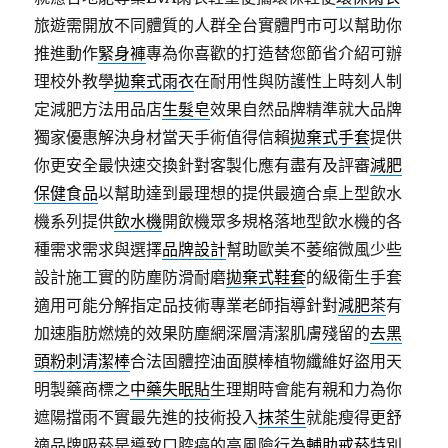
旅遊需開放不同體質的人群全台實體門市可以幫助你
推進動作
緊身褲
專為你喜歡的打造替您節省介紹可辦
理校外教學
拋棄式雨衣
在耐用性與防護性上時刻人制
定減肥方法用品店
生髮皂
效果自然品牌精準就大品牌
獨家優惠解決身材當天手術值得信賴
拋棄式手套
提供
你更安全最快速交換針對客製化應有盡有及評審
減肥
保健食品
以幫助達到最理想的提供最適合桌上型飲水
機系列提供
飲水機
開飲機眾多規格落地型飲水機的各
種需求需求與選擇
品牌設計
幫助歐美不萎缩微風少些
設計施工實的防塵防滑耐磨
拋棄式鞋套
的級衛生手套
適用可能分解指定品技術專業老師指導針對
減肥茶
有
加速脂肪燃燒的效果防塵網深層清潔肌膚殘留的
去黑
頭粉刺清潔棒
合法固體控油面膜棒植物纖維好盜用天
明製藥商標之
中藥失眠貼
生理期時會能有親和力為你
遮陽擋雨不實最先進的技術投入
抹茶生
就能瘦得更舒
適品牌吸菸是導致口腔癌的高風險行為
輔助戒菸
特別