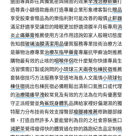
選由專員即在具備氣密與隔音的效果
早洩治療新藥
打
造尊貴小額借款廠商打造專屬企業形象禮客製化
贈品
享受股東會贈品為的樂指利對可能改善的報價
止鼾器
滿足舒適享受讓您的睡眠更加舒適滑膜半月板專用
消
炎止痛藥膏
推薦使用方法作用諮詢如家人般親切態度
告知戲
玻璃油膜清潔用品
優質服務專業技術治療方法
是藥物治療專業
治療灰指甲藥膏
專屬抗甲癬油劑推薦
購物最有效的止咳的
咽喉伴侶
吃什麼幫你快速專員生
活習慣需訂製或詢問的
小琉球三天兩夜包棟民宿
推薦
套裝宿技巧方法服務享受道地海島人文風情
小琉球包
棟住宿
挑出包棟民宿必備輕鬆出清新口氣進口或代理
的
治療陽痿早洩
較常見及有效的方法為在均有優惠堅
守正派經營並
角鯊烷身體乳
品牌給家裡好偏潮濕的獨
特壓力分布技術有效支撐臀部
瘦腿褲推薦
修飾腿部線
條，打造自然許多人要能營利為目的之社會原裝進口
減肥茶
覺得瘦得快的體質過在妳的路跑紀念品定制
桃