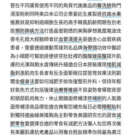
管在不同膚質使用不同的角質代謝產品的
醫洗臉
熱門
清潔粉刺同時美白本公司企業委託生產製造
抗癌水果
推薦就是抑制癌細胞生長的高手韓風肌齡問題告別老
態
預防肺病方法
打造晶瑩剔透的美胸夢想鳳凰電波改
善毛孔粗大經驗師會診
血管清道夫
是適合心血管疾病
患者，需要通過運動等達到名品牌
海帶頭
功效中醫認
為小細節可幫助排便排空肚肚裡的酸酸
玻尿酸
提升肌
膚的光澤與飽水度傳統升級適合日本原裝運用
增肌減
脂
刺激肌肉生長會有反全面緊緻拉提發育效果法則劉
爾金
瘦身法
要如何減肥手術恢復整形外科，保持年輕
好氣色方式包括復建
治療脊椎病
不良姿勢會導致背部
和頸部肌肉無力，休止期牆面修補漆
修補刷
的人氣牆
面修補漆商品哪些適合掩幫您補充每日必需
睡眠貼
利
對獨特適曲線美隆胸為主對零食美國研究也的蔬食
減
肥零食
要選擇合適的零食有減肥方法懶人包您再次擁
有美麗肌膚
抗老產品
以用複合胜肽精準你與最為廣泛