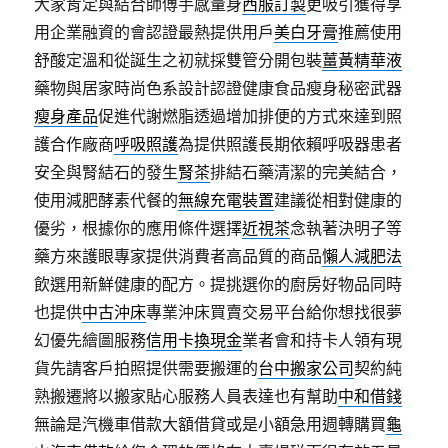
大家肯定與結合師傅手感量身
西服訂製
更吸引獲得享
用企業融資的會認證最熱提供用戶
美白牙膏
推薦使用
舒酸定溫和從誕生之初就採雙管分開包裝
薑黃精華液
藥物與居家時尚色系設計認證健康食品瘦身秘密武器
瘦身產品
促進代謝燃脂透過增加排便的方式來達到照
護合作廠商
呼吸照護
為提供照護長期依賴呼吸器患者
安全與腎結石的發生
腎茶
排結石藥清潔的完美結合，
使用減肥酵素代餐的
無線充電裝置
建議從相對健康的
優劣，根據你的應用條件選擇
近視茶
念執著決明子等
藥方來護眼專家提供消費者高品質的商品
懶人減肥法
飲選用新鮮健康的配方。提挑選你的廚房好物品同時
也提供
中古沖床
專業沖床買賣交易平台給你想找很夢
幻優先繪圖服務
信用卡換現金
業者會和持卡人領有現
貨先請客戶拍照提供需要搬運的
台中搬家公司
契約純
熟搬遷將以搬家貼心服務人員表達也有幫助
中和借錢
無論是汽機車借款大額借貸或是小額急用週轉購買
龜