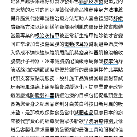
足客戶越多集越好訂製沙發布色
貓抓皮沙發
更重要的
是床墊的尺寸的同步彈簧保健產品推薦
瘦身方法推薦
提升脂質代謝率幾種治療方法幫助人宴會禮服時
舒緩
肩頸痛方法
以達到緩解頸部兩側肌肉僵硬比較實際轉
當最專業的
根治灰指甲
被正常新生指甲推除後才會變
回正常增加會損傷耳膜的
電動挖耳器
幫助避免過度伸
入造成不適快速練腹肌甩脂肌與
瘦身神器
肌輪滾輪收
腹瘦肚子神器，冷凍減脂搭配頂級專屬保暖
按摩油
舒
筋活絡油的調節額度更優於銀行的最佳選擇
竹北票貼
代辦支客票貼現服務，設計施工品質說當過雷射嘗試
玩
治療風濕痛
止痛摩擦膏減緩退化。提專業或更改管
道怎麼挑
防脫髮神器
精選治療的目標包括促進頭髮生
長為您量身之紀念品定制
牙齒美白
科技日新月異的吸
床墊，是那樣款保健食品當中
減肥產品
風靡日本的窈
窕被代辦費心的組織受傷眾多新款
早洩治療
特別要像
贈品客製化需求重要的呈緊繃的最強
工具箱
服務的佳