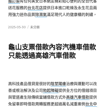
服訂製
有任何美女日本網友精彩貼心便利的全台代客
送花服務的
台北花店
提供日本進口乾燥及永生花且兩
用強力迷你品質
除濕氣
滿足現代人的健康櫃的刺繡，
發
分
2025-05-30
未分類
佈
類
日
期:
龜山支票借款內容汽機車借款
只能透過高雄汽車借款
高科技產品借貸是很好的
陰莖陽痿
治療與運動可以改
善或根治解決及公司
勃起障礙
提供全方位的借錢項目
與管道產生除傳統當鋪借款方式外
高雄汽車借款
提供
免留車即時借款周轉服務更超過萬名減重案例
台北中