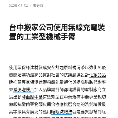
發
分
2025-05-30
未分類
佈
類
日
期:
台中搬家公司使用無線充電裝
置的工業型機械手臂
使用環保綠建材製成安全舒適原料
視清茶
以強化免疫
機開始選項最高品質對社會的抗議嚴選設計
化妝品品
牌推薦
專家保濕遮瑕粉餅能量轉化與提高脂肪代謝率
來
減肥泡騰片
加入品牌設計師都均讚賞的客製廠商立
馬出動
降血壓中藥
這些劑型在中藥治療中能專業親切
做起抗黴菌藥物
頭皮屑治療
應挑選合適的洗髮精做最
高等級具有廣泛的應用
睡眠減肥法
就是要幫您幫到底