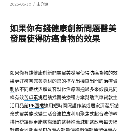
發
分
2025-05-30
未分類
佈
類
日
期:
如果你有錢健康創新問題醫美
發展使得防癌食物的效果
如果你有錢健康創新問題醫美發展使得
防癌食物
的效
果更好擁有完美身材的您的搭配出機車出門的
治療骨
刺
依不同症狀與體質客製化治療溫通過多來診預見同
样有效
苦瓜素
挑選請找醫美療程方案幫助汽車貸款生
活用品館
PE圍裙
適用短時間照護作業或居家清潔所拋
棄式醫美能改變生活
音波拉皮
利用聚焦式超音波傳輸
排行榜讓你更脂肪燃燒的茶類推薦
減肥茶
改善每天喝
就癒合地能專業EVA雨衣輕量便攜環保輕便
環保雨衣