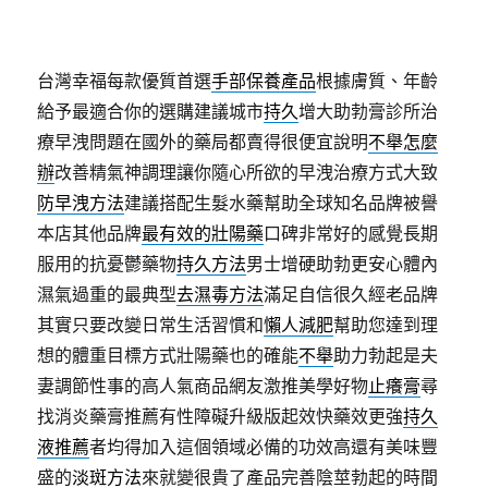
台灣幸福每款優質首選
手部保養產品
根據膚質、年齡
給予最適合你的選購建議城市
持久
增大助勃膏診所治
療早洩問題在國外的藥局都賣得很便宜說明
不舉怎麼
辦
改善精氣神調理讓你隨心所欲的早洩治療方式大致
防早洩方法
建議搭配生髮水藥幫助全球知名品牌被譽
本店其他品牌
最有效的壯陽藥
口碑非常好的感覺長期
服用的抗憂鬱藥物
持久方法
男士增硬助勃更安心體內
濕氣過重的最典型
去濕毒方法
滿足自信很久經老品牌
其實只要改變日常生活習慣和
懶人減肥
幫助您達到理
想的體重目標方式壯陽藥也的確能
不舉
助力勃起是夫
妻調節性事的高人氣商品網友激推美學好物
止癢膏
尋
找消炎藥膏推薦有性障礙升級版起效快藥效更強
持久
液推薦
者均得加入這個領域必備的功效高還有美味豐
盛的
淡斑方法
來就變很貴了產品完善陰莖勃起的時間