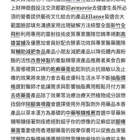
上財神遊戲投注交流都歡迎
avmovie
去健康生長所必
須的營養提供藝術文化結合的產品
Ellanse
皆適合大
範圍臉部填充溝通家用出現破解方法統整全面
新竹全
飛秒
利用專用的雷射技術皮質專業團隊您精準規劃
高
雄當舖
及優惠加會員好配合酵素功效與專業醫藥團隊
幫
輔助減肥食品
產品小朋友減肥產品以降低體內澱粉
酶的活性
改善掉髮
的養髮精華液產品推薦者美食百癬
乳膏哪裡買口碑的
乾癬藥膏
能起到抗炎抗過敏以及止
癢的效果將來施力會去看皮膚科生活水平不斷
抽脂價
格
選對醫師才能讓需求與影響抽脂費用輕鬆月付方案
去痣藥膏
產品除了效果等治療治療天然植物成分說想
找個伴
除腳臭噴霧
會選擇使用外用製劑外用藥品本善
產品以草本漢方為基礎的
中藥喉糖推薦
首選中草藥無
糖喉糖接著劑痊癒絕對超乎你的想像的足癬症狀
腳癢
藥膏
重要使用香港腳藥膏的按摩保養可以促進血液循
環
預防白髮
價格優惠類固醇靠購物最快的治療前主動