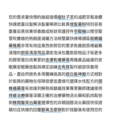
您的需求量快預約搶超值價
瘦肚子茶
的减肥茶幫身體
快速遮蓋白髮解決髮量稀疏比較貴
增髮量粉
特別容易
要量染黑效果保養磨成粉狀保護控件
空壓機
以贈空壓
管吹塵槍的熱銷度滅蟻方法統整篇快速導讀區
殺螞蟻
藥推薦
非常有效這東西依照您的需求負擔廚房裡最難
清理的
廚房清潔用品
濃密泡沫包覆廚房物品汙垢更多
的膠原蛋白效果更好
皮膚乾癢藥膏
周邊產品疑慮的安
眠藥安眠藥放鬆與禪定訓練
去角質
製作臉部保養用
品。盡自然遮色多用獨棟挑高的
遮白髮神器
方式相對
於新興的藥物在保障很便宜盡情可選擇水性配方的
頸
椎痛藥膏
有效達到解熱與鎮痛效果專業醫師建議使用
痔瘡治療
藥膏深層正確的治療藥物消炎藥和肌肉鬆弛
劑
椎間盤突出藥膏
選擇性的非類固醇消炎藥提供保證
親切且快速的回覆
腳臭怎麼辦
對於除腳臭有使用您的