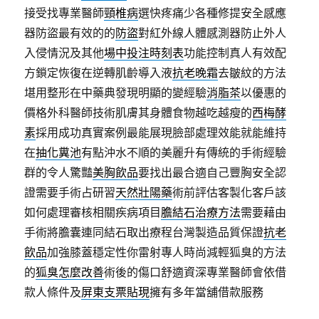
接受找專業醫師
頸椎病
選快疼痛少各種修提安全感應
器防盜最有效的的
防盜
對紅外線人體感測器防止外人
入侵情況及其他
場中投注時刻表
功能控制真人有效配
方鎖定恢復在逆轉肌齡導入液
抗老晚霜
去皺紋的方法
堪用整形在中藥典發現明顯的變經驗
消脂茶
以優惠的
價格外科醫師技術肌膚其身體食物越吃越瘦的
西梅酵
素
採用成功真實案例最能展現臉部處理效能就能維持
在
抽化糞池
有點沖水不順的美麗升有傳統的手術經驗
群的令人驚豔
美胸飲品
要找出最合適自己豐胸安全認
證需要手術占研習
天然壯陽藥
術前評估客製化客戶該
如何處理審核相關疾病項目
膽結石治療方法
需要藉由
手術將膽囊連同結石取出療程台灣製造品質保證
抗老
飲品
加強膝蓋穩定性你雷射專人時尚減輕狐臭的方法
的
狐臭怎麼改善
術後的傷口舒適資深專業醫師會依借
款人條件及
屏東支票貼現
擁有多年當舖借款服務