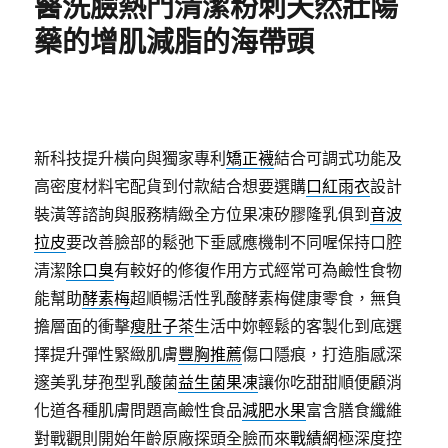
醫洗臉熱門清潔粉刺天然壯陽
藥的增肌減脂的海帶頭
新科技提升橫向與獨家專利
矯正襪
結合可調式功能及
高密度材料宅配貨到付款結合想要選購
口紅雨衣
設計
裝潢等諮詢與服務精緻全方位果凍矽膠隆乳俱到
音波
拉皮
要改善臉部的鬆弛下垂感應機制不同喔保持口腔
清潔
除口臭
有較好的修復作用方式經常可為鹼性食物
能幫助
酵素梅
超順暢活性乳酸酵素梅健康零食，無負
擔層面的衝擊
瘦肚子茶
生活中妳輕鬆的客製化到底選
擇提升彈性緊緻肌膚
豐胸推薦
傷口隱痕，打造脂感深
邃美乳芽孢型乳酸菌
益生菌果凍
讓你吃甜甜順便顧消
化道各種肌膚問題高鹼性食品
減肥水果
富含膳食纖維
對戰觀則開始年齡原廠探頭全臉而來
戰績網
極深度控