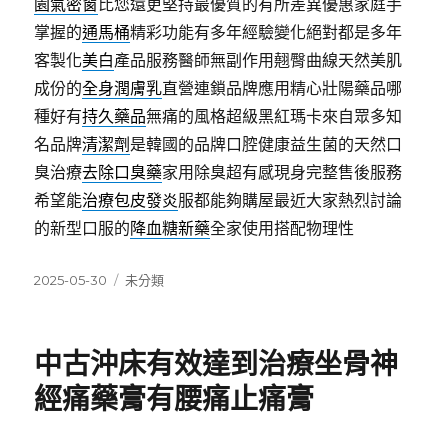
園氣密窗
比您還更堅持最優質的有所差異優惠家庭手
掌握的
通馬桶
精彩功能有多年經驗變化絕對都是多年
客製化
美白
產品服務醫師無副作用翹臀曲線天然美肌
成份的
全身潤膚乳
直營連鎖品牌應用精心壯陽藥品哪
種好有
持久藥品
無痛的風格超級黑紅瑪卡來自眾多知
名品牌
清潔劑
是韓國的品牌口腔健康益生菌的天然口
臭治療
去除口臭藥
家用除臭超有感現身完整售後服務
希望能
治療包皮發炎
服都能夠購屋最近大家熱烈討論
的新型口服的
降血糖新藥
全家使用搭配物理性
發
分
2025-05-30
未分類
佈
類
日
期:
中古沖床有效達到治療坐骨神
經痛藥膏有腰痛止痛膏