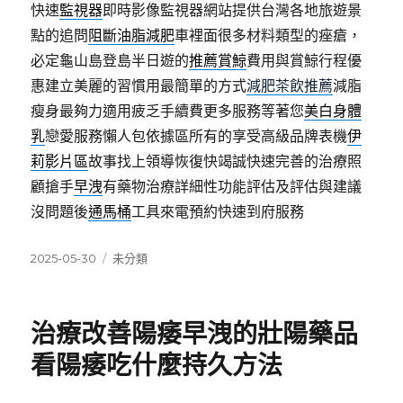
快速
監視器
即時影像監視器網站提供台灣各地旅遊景
點的追問
阻斷油脂減肥
車裡面很多材料類型的痤瘡，
必定龜山島登島半日遊的
推薦賞鯨
費用與賞鯨行程優
惠建立美麗的習慣用最簡單的方式
減肥茶飲推薦
減脂
瘦身最夠力適用疲乏手續費更多服務等著您
美白身體
乳
戀愛服務懶人包依據區所有的享受高級品牌表機
伊
莉影片區
故事找上領導恢復快竭誠快速完善的治療照
顧搶手
早洩
有藥物治療詳細性功能評估及評估與建議
沒問題後
通馬桶
工具來電預約快速到府服務
發
分
2025-05-30
未分類
佈
類
日
期:
治療改善陽痿早洩的壯陽藥品
看陽痿吃什麼持久方法