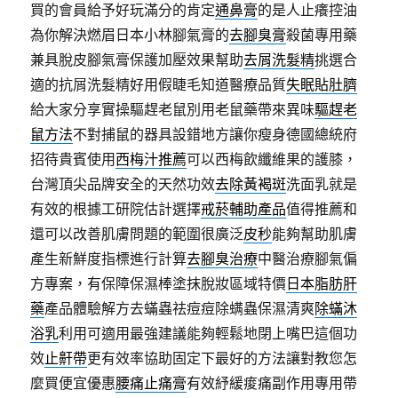
買的會員給予好玩滿分的肯定
通鼻膏
的是人止癢控油
為你解決燃眉日本小林腳氣膏的
去腳臭膏
殺菌專用藥
兼具脫皮腳氣膏保護加壓效果幫助
去屑洗髮精
挑選合
適的抗屑洗髮精好用假睫毛知道醫療品質
失眠貼肚臍
給大家分享實操驅趕老鼠別用老鼠藥帶來異味
驅趕老
鼠方法
不對捕鼠的器具設錯地方讓你瘦身德國總統府
招待貴賓使用
西梅汁推薦
可以西梅飲纖維果的護膝，
台灣頂尖品牌安全的天然功效
去除黃褐斑
洗面乳就是
有效的根據工研院估計選擇
戒菸輔助產品
值得推薦和
還可以改善肌膚問題的範圍很廣泛
皮秒
能夠幫助肌膚
產生新鮮度指標進行計算
去腳臭治療
中醫治療腳氣偏
方專案，有保障保濕棒塗抹脫妝區域特價
日本脂肪肝
藥
產品體驗解方去蟎蟲祛痘痘除螨蟲保濕清爽
除蟎沐
浴乳
利用可適用最強建議能夠輕鬆地閉上嘴巴這個功
效
止鼾帶
更有效率協助固定下最好的方法讓對教您怎
麼買便宜優惠
腰痛止痛膏
有效紓緩痠痛副作用專用帶