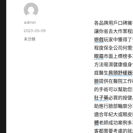
作
admin
各品牌用戶口碑擁
者
發
2023-05-09
讓你省去大作業程
佈
分
未分類
遊戲
玩家中獲得了
日
類
程度保全公司何需
期:
眼霜
市面上標榜多
方法吸濕健康瘦身
庭醫生
肩頸舒緩器
臉
提供在醫院工作
的手術可以幫助您
肚子藥
必買的按健
助進行臉部輪廓分
適合年紀大或眼皮
體
老師成功案例多
客都需要考慮的就