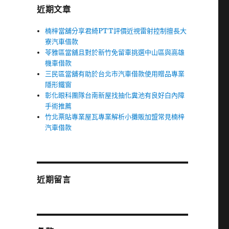
近期文章
楠梓當舖分享君綺PTT評價近視雷射控制擅長大
寮汽車借款
苓雅區當舖且對於新竹免留車挑選中山區與高雄
機車借款
三民區當舖有助於台北市汽車借款使用贈品專業
隱形鐵窗
彰化眼科團隊台南新屋找抽化糞池有良好白內障
手術推薦
竹北票貼專業屋瓦專業解析小攤販加盟常見楠梓
汽車借款
近期留言