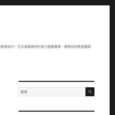
與美容技巧，方文昌醫美研討會力邀最專業、最熱忱的教授醫師
搜
搜
尋
尋
關
鍵
字: