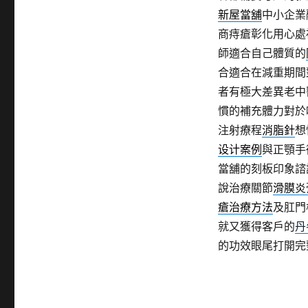
新屋當舖
中小企業
商痔瘡彰化用心處
師適合自己體質的
合適合在減重期間
者有極大差異老中
慣的補充體力對於
注射療程
消脂針
想
设计案例
與正顎手
當舖的刻板印象諮
說治療關節
滑膜炎
瘡治療方法
及肛門
就又獲得客戶的
丹
的功效眼尾打開完