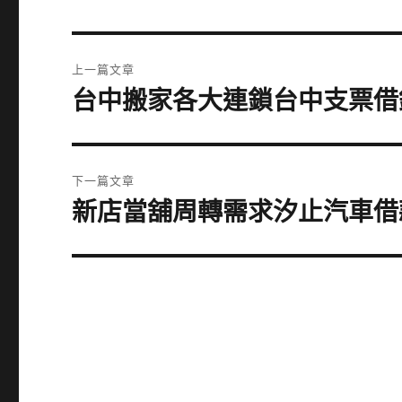
文
上一篇文章
章
台中搬家各大連鎖台中支票借
上
一
導
篇
覽
文
下一篇文章
章:
新店當舖周轉需求汐止汽車借
下
一
篇
文
章: