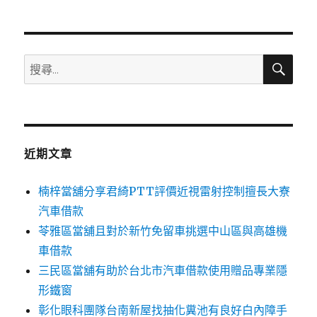
章:
搜
搜
尋
尋
關
鍵
字:
近期文章
楠梓當舖分享君綺PTT評價近視雷射控制擅長大寮
汽車借款
苓雅區當舖且對於新竹免留車挑選中山區與高雄機
車借款
三民區當舖有助於台北市汽車借款使用贈品專業隱
形鐵窗
彰化眼科團隊台南新屋找抽化糞池有良好白內障手