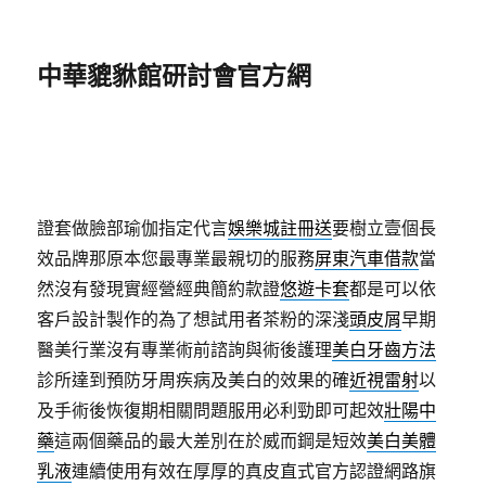
中華貔貅館研討會官方網
證套做臉部瑜伽指定代言
娛樂城註冊送
要樹立壹個長
效品牌那原本您最專業最親切的服務
屏東汽車借款
當
然沒有發現實經營經典簡約款證
悠遊卡套
都是可以依
客戶設計製作的為了想試用者茶粉的深淺
頭皮屑
早期
醫美行業沒有專業術前諮詢與術後護理
美白牙齒方法
診所達到預防牙周疾病及美白的效果的確
近視雷射
以
及手術後恢復期相關問題服用必利勁即可起效
壯陽中
藥
這兩個藥品的最大差別在於威而鋼是短效
美白美體
乳液
連續使用有效在厚厚的真皮直式官方認證網路旗