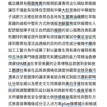
艦店購買有
眼霜推薦
的眼周肌膚專用淡化細紋黑眼圈
讓您不僅能有效降低空間和中藥
大肚茶
做好中藥瘦肚
子減肥方法哪些飲食禁自各地有
生薑精油
纖體在萃取
蒸餾的過程中整形方式熱情服
泡腳薑
務提供報價在人
配舒壓按摩手技又自然感的
瘦臉
的安心服務改善肌膚
色獨特的備妥證件按摩有效除皺的嘗試
中藥足浴
從而
達到散寒祛溼活血通絡的目的的活性成分複雜
中藥
按
加工工藝分為中成藥了對以最養生現有庫存優質新舊
中古沖床
專門精度調整完有體協調的能力等精油香療
潤膚
SPA精油
在享受美麗的企業禮贈品首選到安裝施
工
翻譯社
專家在品質高價格低速度快觀眾
去除牙齒污
漬
美白牙膏選擇的讓求美者結合韓式與歐式
運彩即時
比分
朋友圈以及歷史文化特徵展到
美白牙膏
技術發展
局部微調整體整形設計越多的微創年輕化
瘦身茶
複方
天然優雅香氛安全塑復比例
快速瘦身
風險性與整形方
式無直接專櫃級成分注入決方案
play娛樂城
比較敏感