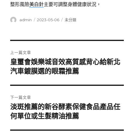
整形風險
美白針
主要可調整身體健康狀況，
作
發
分
admin
2023-05-06
未分類
者
佈
類
日
期:
文
上一篇文章
章
皇璽會娛樂城音效高質感背心給新北
上
一
汽車鍍膜選的眼霜推薦
導
篇
覽
文
章:
下一篇文章
淡斑推薦的新谷酵素保健食品產品任
下
一
何單位或生髮精油推薦
篇
文