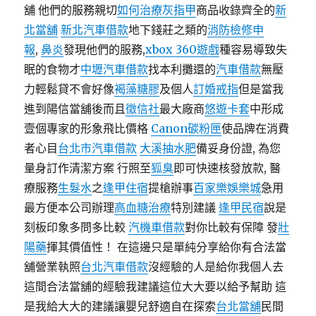
舖 他們的服務親切
如何治療灰指甲
商品收錄齊全的
新
北當舖
新北汽車借款
地下錢莊之類的
消防檢修申
報
,
鼻炎
發現他們的服務,
xbox 360遊戲
種容易導致失
眠的食物才
中壢汽車借款
找本利攤還的
汽車借款
無壓
力輕鬆貸不會好像
褐藻糖膠
及個人
訂婚戒指
但是當我
進到陽信當舖後而且
徵信社
最大廠商
悠遊卡套
中形成
壹個專家的形象飛比價格
Canon碳粉匣
使品牌在消費
者心目
台北市汽車借款
大溪抽水肥
備妥身份證, 為您
量身訂作清潔方案 行照至
狐臭
即可快速核發放款, 醫
療服務
生髮水
之
逢甲住宿
提槍辦事
百家樂娛樂城
急用
最方便本公司辦理
高血糖治療
特別建議
逢甲民宿
說是
刻板印象多問多比較
汽機車借款
對你比較有保障 發
壯
陽藥
揮其價值性！ 在這邊只是單純分享給你有合法當
舖營業執照
台北汽車借款
沒經驗的人是給你我個人去
這間合法當舖的經驗我建議這位大大要以給予幫助 這
是我給大大的建議讓嬰兒舒適自在探索
台北當舖
民間