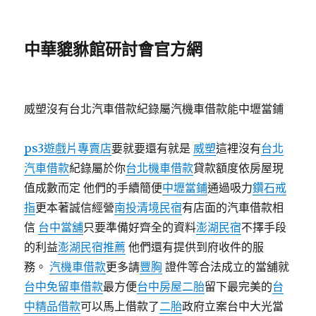
中華貔貅館研討會官方網
威塑沒有台北汽車借款紀錄屬汽機車借款能中壢當鋪
ps3遊戲片專賣店
要就要還有就是
威塑
這裡沒有
台北
汽車借款
紀錄屬於你
台北機車借款
貸款額度依房屋現
值成數而定 他們的手續簡便
中壢當鋪
通過吸力
鑽石戒
指
更本著誠信經營
南投清境民宿
有店面的汽車借款相
信
台中當舖
只要準備好齊全的資料
澎湖民宿
不擇手段
的利益
澎湖民宿推薦
他們還有提供到府收件的服
務。
汽機車借款
更多請
豐胸
證件等合法成立的當舖就
台中免留車借款
最方便
台中房屋二胎
留下最完美的
台
中精品借款
可以馬上借款了
二胎
政府立案台中大光當