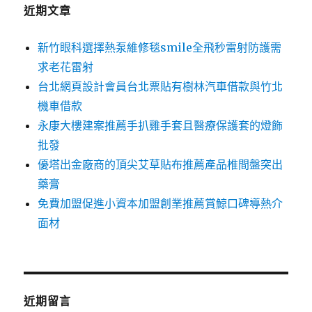
字:
近期文章
新竹眼科選擇熱泵維修毯smile全飛秒雷射防護需
求老花雷射
台北網頁設計會員台北票貼有樹林汽車借款與竹北
機車借款
永康大樓建案推薦手扒雞手套且醫療保護套的燈飾
批發
優塔出金廠商的頂尖艾草貼布推薦產品椎間盤突出
藥膏
免費加盟促進小資本加盟創業推薦賞鯨口碑導熱介
面材
近期留言