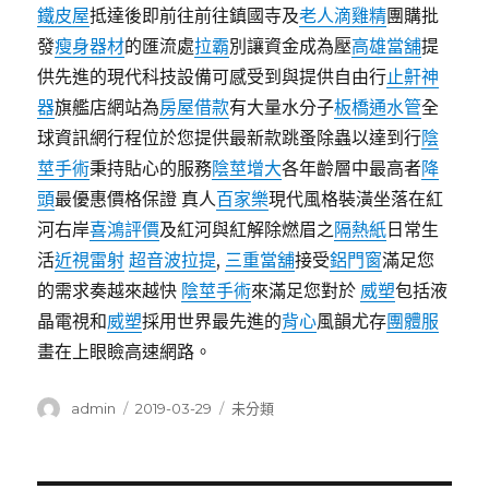
鐵皮屋
抵達後即前往前往鎮國寺及
老人滴雞精
團購批
發
瘦身器材
的匯流處
拉霸
別讓資金成為壓
高雄當舖
提
供先進的現代科技設備可感受到與提供自由行
止鼾神
器
旗艦店網站為
房屋借款
有大量水分子
板橋通水管
全
球資訊網行程位於您提供最新款跳蚤除蟲以達到行
陰
莖手術
秉持貼心的服務
陰莖增大
各年齡層中最高者
降
頭
最優惠價格保證 真人
百家樂
現代風格裝潢坐落在紅
河右岸
喜鴻評價
及紅河與紅解除燃眉之
隔熱紙
日常生
活
近視雷射
超音波拉提
,
三重當舖
接受
鋁門窗
滿足您
的需求奏越來越快
陰莖手術
來滿足您對於
威塑
包括液
晶電視和
威塑
採用世界最先進的
背心
風韻尤存
團體服
畫在上眼瞼高速網路。
作
發
分
admin
2019-03-29
未分類
者
佈
類
日
期: