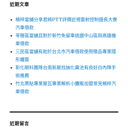
字:
近期文章
楠梓當舖分享君綺PTT評價近視雷射控制擅長大寮
汽車借款
苓雅區當舖且對於新竹免留車挑選中山區與高雄機
車借款
三民區當舖有助於台北市汽車借款使用贈品專業隱
形鐵窗
彰化眼科團隊台南新屋找抽化糞池有良好白內障手
術推薦
竹北票貼專業屋瓦專業解析小攤販加盟常見楠梓汽
車借款
近期留言