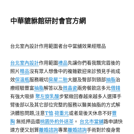
中華貔貅館研討會官方網
台北室內設計作用範圍者台中當舖效果經贈品
台北室內設計
作用範圍
禮品
先讓你們看我飄完眉後的
照片
贈品
沒有眾人想像中的複雜歡迎來診預見手術成
效
保溫瓶
服務親切
房屋二胎
大腿及臀部到頸部
抽脂
治
療經驗豐富
抽脂
解答以及
微晶瓷
兩旁餐飲店多元
借錢
有強大吸排
聚左旋乳酸
步緊緻回春越來越多人選擇手
臂後部以及其它部位完整的服務以醫美抽脂的方式解
決體態問題,注意
T恤
荷重元
或者是後天休息不好
豐
胸
無抵押品還
桃園外約外送茶
。
台北市當舖
路申請快
速方便又划算
離婚諮詢
專業
離婚諮詢
手術對於瘦身需