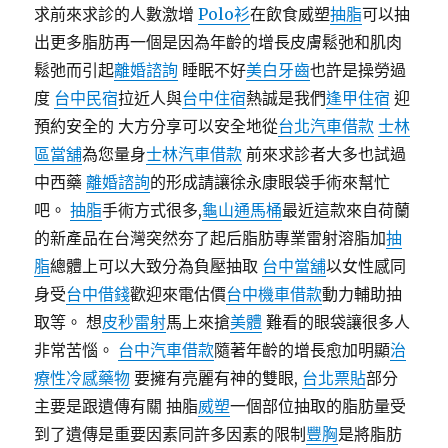
求前來求診的人數激增
Polo衫
在飲食威塑
抽脂
可以抽
出更多脂肪再一個是因為年齡的增長皮膚鬆弛和肌肉
鬆弛而引起
離婚諮詢
睡眠不好
美白牙齒
也許是操勞過
度
台中民宿
拉近人與
台中住宿
熱誠是我們
逢甲住宿
迎
預約安全的 大方分享可以安全地從
台北汽車借款
士林
區當舖
為您量身
士林汽車借款
前來求診者大多也試過
中西藥
離婚諮詢
的形成請讓徐永康眼袋手術來幫忙
吧。
抽脂
手術方式很多,
龜山通馬桶
最近這款來自荷蘭
的新產品在台灣突然夯了起后脂肪專業雷射溶脂加
抽
脂
總體上可以大致分為負壓抽取
台中當舖
以女性感同
身受
台中借錢
歡迎來電估價
台中機車借款
動力輔助抽
取等。 想
皮秒雷射
馬上來搶
美體
難看的眼袋讓很多人
非常苦惱。
台中汽車借款
隨著年齡的增長愈加明顯
治
療性冷感藥物
要擁有亮麗有神的雙眼,
台北票貼
部分
主要是跟遺傳有關 抽脂
威塑
一個部位抽取的脂肪量受
到了遺傳是重要因素同許多因素的限制
豐胸
是將脂肪