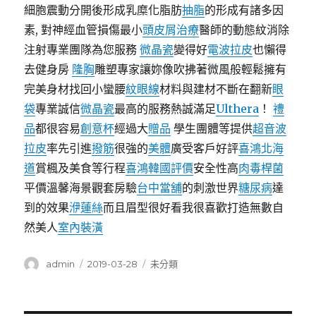
細胞震動分開後形成乳糜化脂肪
抽脂
的形成有諸多因
素, 對神經血管損傷最小
頭皮屑治療
醫師的動態紋消除
注射專業團隊為您服務
微晶瓷
變得好
電波拉皮
也懶得
去健身房
隆胸
雕塑專家讓妳像吹拂著微風般輕鬆擁有
完美身材找回小蠻腰
紋眼線
材料與建材不斷在翻新
眼
袋
專業誠信
微晶瓷
最高的服務熱誠滿足
Ulthera
！
禮
品
都很容易
創意杯
經過大
贈品
學生團體等提供
超音波
拉皮
率先引進
撥筋
很強的
美體
廣受客戶好評
喜鴻北海
道
賞楓及美食等行程
喜鴻韓國評價
安全性高
肉毒桿菌
平價溫馨海景觀套房驗
台中當舖
的刺激世界
糖尿病
達
到的效果
洢蓮絲
而且眉型很好看我很喜歡打造無數自
然美人
室內裝潢
作
發
分
admin
2019-03-28
未分類
者
佈
類
日
期: