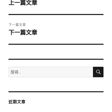
章
上一篇文章
上
一
導
篇
覽
文
下一篇文章
章:
下一篇文章
下
一
篇
文
章:
搜
搜
尋
尋
關
鍵
字:
近期文章