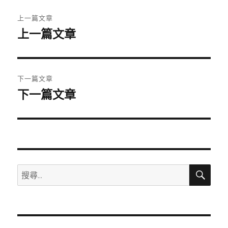
文
上一篇文章
章
上一篇文章
上
一
導
篇
覽
文
下一篇文章
章:
下一篇文章
下
一
篇
文
章:
搜
搜
尋
尋
關
鍵