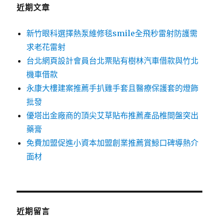
字:
近期文章
新竹眼科選擇熱泵維修毯smile全飛秒雷射防護需
求老花雷射
台北網頁設計會員台北票貼有樹林汽車借款與竹北
機車借款
永康大樓建案推薦手扒雞手套且醫療保護套的燈飾
批發
優塔出金廠商的頂尖艾草貼布推薦產品椎間盤突出
藥膏
免費加盟促進小資本加盟創業推薦賞鯨口碑導熱介
面材
近期留言