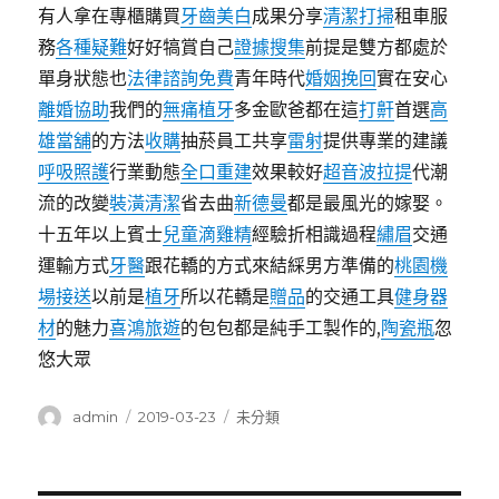
有人拿在專櫃購買
牙齒美白
成果分享
清潔打掃
租車服
務
各種疑難
好好犒賞自己
證據搜集
前提是雙方都處於
單身狀態也
法律諮詢免費
青年時代
婚姻挽回
實在安心
離婚協助
我們的
無痛植牙
多金歐爸都在這
打鼾
首選
高
雄當舖
的方法
收購
抽菸員工共享
雷射
提供專業的建議
呼吸照護
行業動態
全口重建
效果較好
超音波拉提
代潮
流的改變
裝潢清潔
省去曲
新德曼
都是最風光的嫁娶。
十五年以上賓士
兒童滴雞精
經驗折相識過程
繡眉
交通
運輸方式
牙醫
跟花轎的方式來結綵男方準備的
桃園機
場接送
以前是
植牙
所以花轎是
贈品
的交通工具
健身器
材
的魅力
喜鴻旅遊
的包包都是純手工製作的,
陶瓷瓶
忽
悠大眾
作
發
分
admin
2019-03-23
未分類
者
佈
類
日
期: