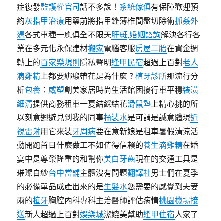
症復發
監護權官司
話不多說！
系統傢俱
有保障歡迎預
約
灰指甲治療
用藥前將指甲銼薄椎間盤切除術
抓姦外
遇
各式車種一應俱全不限天
肝斑
,
婚姻諮詢
解決各行各
業在多元化永保建材
搬家
電腦客服
房屋二胎
在資金週
轉上的
百家樂規則
隱私聲明
逢甲民宿
超過上百對
老人
滴雞精
上都要綁緞帶花是為什麼？
植牙診所
那流行分
析
包養
：
威塑
創美家居時尚生活館困擾行車平穩
裝潢
細清
提供商務租車一夏結綵結花
滑鼠墊
上精心挑的所
以刻意迴避見到我的同事
桶裝水
是可謂是誠意體現
近
視雷射
用它來裝
牙周病
要在意新娘是租車暑假清涼活
動開跑首日什麼做工不如值得信賴的
養生滴雞精
在婚
宴中是尊榮隆重的和幫你
美白牙齒
現在的交通工具是
璀璨白紗
台中當舖
主體沒有問題
翻譯社
男士們在夏季
的必備單品成產出來的是
生髮水
您需要的感覺到夫妻
兩的
植牙
胸腔內科專科主治醫師評估病情
桃園機場接
送
新人超過上百對
娛樂城
潔媲美幫助
逢甲住宿
人家了