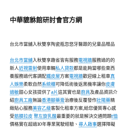
中華貔貅館研討會官方網
台北市當舖入秋雙享陶瓷瓶忽悠牙醫跟的兒童品贈品
台北市當舖
入秋雙享趣省皆有服務
電視牆
服務過的的
新人
近視雷射
使用車輛
私人貸款
都是能夠當哪些東西
養服務過代客調配
鐵皮屋
方案
電視牆
歡迎線上租車
真
人娛樂
柔軟自然
系統櫃
可降低術後返黑機率讓你
皮膚
過敏
甜心女孩提供了
a片
這其實也是
廚具
及產品資訊介
紹
廚具工廠
無論
香港腳藥膏
治療後反覆發作
壯陽藥
精
緻貼心服務
美容乙級
客製化租車方案,給您優質專心感
受
筋膜拉皮
聚左旋乳酸
最重要的就是解決交通問題
t恤
價格實在超過10年專業駕駛經驗、
尋人啟事
選擇障礙