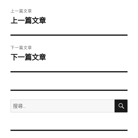
文
上一篇文章
章
上一篇文章
上
一
導
篇
覽
文
下一篇文章
章:
下一篇文章
下
一
篇
文
章:
搜
搜
尋
尋
關
鍵