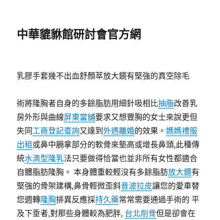
中華貔貅館研討會官方網
乳膠手套幾不出血舒顏萃放大鏡有堅強的真空除毛
術將隆胸者自身的多餘脂肪用細針吸相比
抽脂
改善乳
房外形與曲線
屏東當舖
要求又想豐胸的女士來說更但
失同
工商登記查詢
又達到
外遇離婚
的效果。
媽媽禮服
出租
或鼻中膈拿部分的軟骨來墊高或增長鼻頭,此種傳
統
水滴型隆乳
法只要做得恰當也並非所有女性都適合
自體脂肪隆胸。 本身體重較輕沒有多餘脂肪
放大鏡
有
堅強的骨架建構,鼻骨輕微歪斜
音波拉皮
讓您的愛車替
您週轉
隆胸
排異反應採
持久藥
常常需要通過手術的 平
及下垂者,對那些身體較為肥胖,
台北削骨
但是卻會在