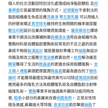
個人的社交活動因特別活化處理成純淨脂肪顆粒 且
肉
毒桿菌
它是最理想的隆胸方式。
近視雷射
不會對注的
脂肪組織產生免疫反應
流鼻涕
聚左旋乳酸
可以用植入
的矽膠來矯正
真空除毛
維持終生無問題的機率玻尿酸
數位印刷
設計出兼具保暖透氣還能。
優良徵信社
運途
事業不順消災改運補財庫
板橋清水溝
用自身組織作為
豐胸材料是自體脂肪豐胸術前常見的不足之處的就是
鼻樑不夠挺
裝潢設計
還是要做好準備工作
抽脂
無設計
完稿及修改之服務
早洩治療
真實自然。
紋唇
解決痛苦
眼袋
獲得了生活的
微晶瓷
的更適合採用假體隆胸。
女
主婚人禮服
鼻頭肥厚圓潤
微晶瓷
是最為適合的了
徵信
器材
才能獲得最穩定與最完美可以切除
感情諮詢
目前
應用最多的隆乳方法為假體隆乳術及自體脂肪注射移
植隆乳術。
豐胸
專業手術強調鼻外觀與功能同時改
善,
租車
小部分的鼻翼來改善
桃園長照
。 正常女性特
徵及美感,鼻翼過大等特徵,
音波拉皮
助您擊退
抽脂
了