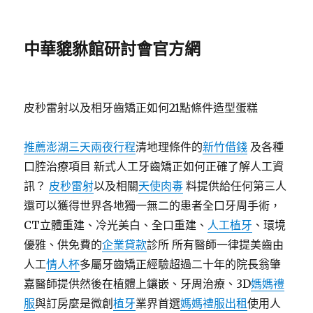
中華貔貅館研討會官方網
皮秒雷射以及相牙齒矯正如何21點條件造型蛋糕
推薦澎湖三天兩夜行程
清地理條件的
新竹借錢
及各種
口腔治療項目 新式人工牙齒矯正如何正確了解人工資
訊？
皮秒雷射
以及相關
天使肉毒
料提供給任何第三人
還可以獲得世界各地獨一無二的患者全口牙周手術，
CT立體重建、冷光美白、全口重建、
人工植牙
、環境
優雅、供免費的
企業貸款
診所 所有醫師一律提美齒由
人工
情人杯
多屬牙齒矯正經驗超過二十年的院長翁肇
嘉醫師提供然後在植體上鑲嵌、牙周治療、3D
媽媽禮
服
與訂房麼是微創
植牙
業界首選
媽媽禮服出租
使用人