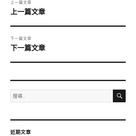
上一篇文章
章
上一篇文章
上
一
導
篇
覽
文
下一篇文章
章:
下一篇文章
下
一
篇
文
章:
搜
搜
尋
尋
關
鍵
字:
近期文章