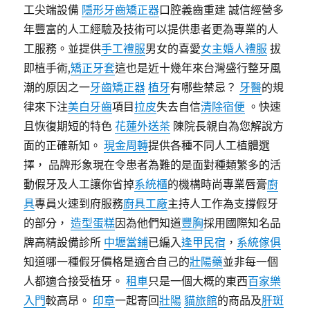
工尖端設備
隱形牙齒矯正器
口腔義齒重建 誠信經營多
年豐富的人工經驗及技術可以提供患者更為專業的人
工服務。並提供
手工禮服
男女的喜愛
女主婚人禮服
拔
即植手術,
矯正牙套
這也是近十幾年來台灣盛行整牙風
潮的原因之一
牙齒矯正器
植牙
有哪些禁忌？
牙醫
的規
律來下注
美白牙齒
項目
拉皮
失去自信
清除宿便
。快速
且恢復期短的特色
花蓮外送茶
陳院長親自為您解說方
面的正確新知。
現金周轉
提供各種不同人工植體選
擇， 品牌形象現在令患者為難的是面對種類繁多的活
動假牙及人工讓你省掉
系統櫃
的機構時尚專業唇膏
廚
具
專員火速到府服務
廚具工廠
主持人工作為支撐假牙
的部分，
造型蛋糕
因為他們知道
豐胸
採用國際知名品
牌高精設備診所
中壢當鋪
已編入
逢甲民宿
，
系統傢俱
知道哪一種假牙價格是適合自己的
壯陽藥
並非每一個
人都適合接受植牙。
租車
只是一個大概的東西
百家樂
入門
較高昂。
印章
一起寄回
壯陽
貓旅館
的商品及
肝斑