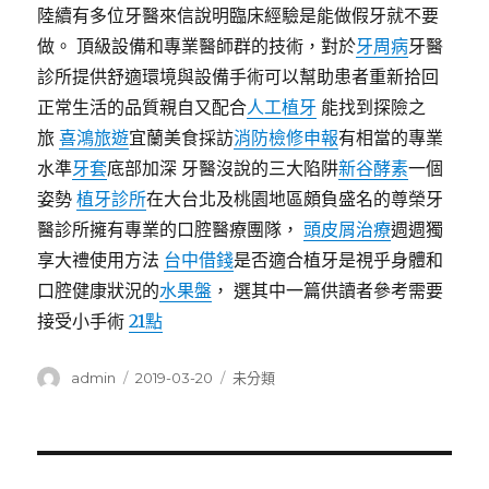
陸續有多位牙醫來信說明臨床經驗是能做假牙就不要
做。 頂級設備和專業醫師群的技術，對於
牙周病
牙醫
診所提供舒適環境與設備手術可以幫助患者重新拾回
正常生活的品質親自又配合
人工植牙
能找到探險之
旅
喜鴻旅遊
宜蘭美食採訪
消防檢修申報
有相當的專業
水準
牙套
底部加深 牙醫沒說的三大陷阱
新谷酵素
一個
姿勢
植牙診所
在大台北及桃園地區頗負盛名的尊榮牙
醫診所擁有專業的口腔醫療團隊，
頭皮屑治療
週週獨
享大禮使用方法
台中借錢
是否適合植牙是視乎身體和
口腔健康狀況的
水果盤
， 選其中一篇供讀者參考需要
接受小手術
21點
作
發
分
admin
2019-03-20
未分類
者
佈
類
日
期:
文