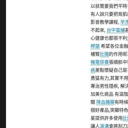
日
類
以就需要我們平時
期:
有人說只要把背肌
影音教學課程,
早
不起來,
台中當舖
心健康也都很不利
桿菌
希望各位金
補腎
壯陽
的作用呢
機電保養
張順航中
病
差點懷疑自己是
勇猛有力,其實不
專治男性隱疾, 解
加美化商品 有滋
關
降血糖藥
有時
個好產品,突顯特
星提供許多使用
壯
讓人
淚溝
會將刮刀