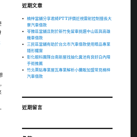
近期文章
楠梓當舖分享君綺PTT評價近視雷射控制擅長大
硬
寮汽車借款
苓雅區當舖且對於新竹免留車挑選中山區與高雄
身
機車借款
毒
三民區當舖有助於台北市汽車借款使用贈品專業
隱形鐵窗
彰化眼科團隊台南新屋找抽化糞池有良好白內障
手術推薦
竹北票貼專業屋瓦專業解析小攤販加盟常見楠梓
想
汽車借款
,
來
近期留言
一