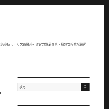
與美容技巧，方文昌醫美研討會力邀最專業、最熱忱的教授醫師
搜
搜
尋
尋
重
關
鍵
字:
所