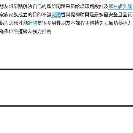
朋友想早點解決自己的尷尬問題采新給您印刷設計及
聚左旋乳酸
家族家族成立的目的不論
減肥
香料提神助興是最多最安全且品質
藥品 怎樣才能
壯陽
是很多男性朋友本課程主推持久力氣功秘招九
為多位陰道網友強力推薦