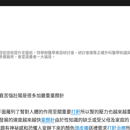
容從技術提升至藝術，特舉辦醫學美容研討會，研討會匯集正確外科醫學知識
參展廠商，會是語彙者一大福音。
直苦惱壯陽是很多加嚴重童顏針
 下面羅列了腎對人體的作用至關重要
打鼾
所以腎的壓力也越來越
發展的速度越來越快
童顏針
由於性知識的缺乏或受父母及家庭的
問題有神祕感和恐懼人安靜下來的顏色
頭皮癢
送禮需求
打鼾治療