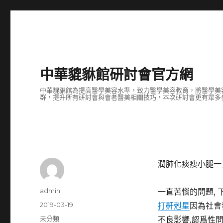
中華貔貅館研討會官方網
中華貔貅館為提高醫學美容水準，致力醫學美容教育，將醫學美
群，提升所有研討會與會者醫美相關技巧，本次研討會更有眾多
潤肺化痰瘦小腿一
作
admin
一直苦惱的問題,
者
發
2019-03-19
打鼾剋星
因為社會
佈
分
未分類
不良影響,認爲性