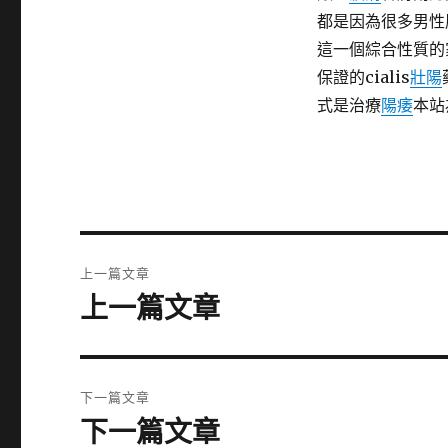
都是因為很多男性
這一個綜合性質的
保證的cialis
壯陽
式是治療
陽痿
本站
文
上一篇文章
章
上一篇文章
上
一
導
篇
覽
文
下一篇文章
章:
下一篇文章
下