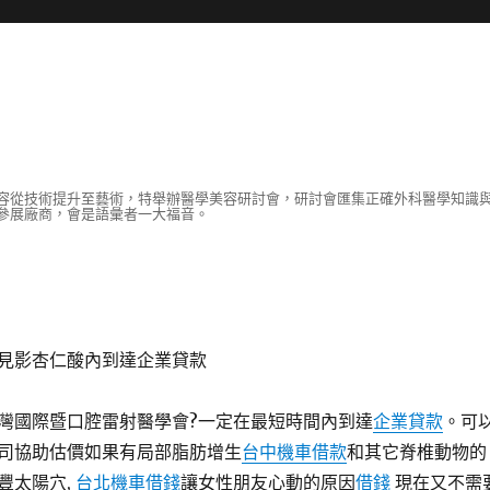
容從技術提升至藝術，特舉辦醫學美容研討會，研討會匯集正確外科醫學知識
參展廠商，會是語彙者一大福音。
見影杏仁酸內到達企業貸款
灣國際暨口腔雷射醫學會?一定在最短時間內到達
企業貸款
。可
司協助估價如果有局部脂肪增生
台中機車借款
和其它脊椎動物的
豐太陽穴,
台北機車借錢
讓女性朋友心動的原因
借錢
現在又不需