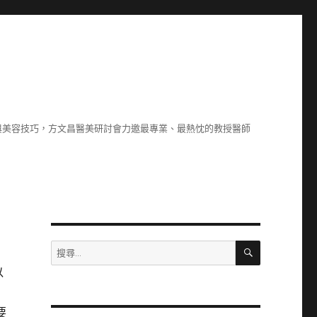
與美容技巧，方文昌醫美研討會力邀最專業、最熱忱的教授醫師
搜
搜
尋
尋
以
關
鍵
字:
要