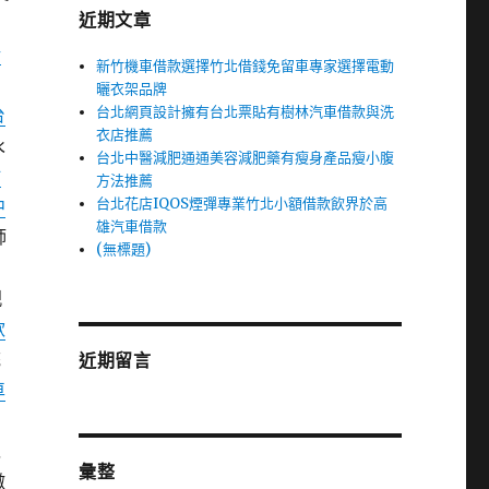
近期文章
新
新竹機車借款選擇竹北借錢免留車專家選擇電動
曬衣架品牌
台北網頁設計擁有台北票貼有樹林汽車借款與洗
台
衣店推薦
永
台北中醫減肥通通美容減肥藥有瘦身產品瘦小腹
竹
方法推薦
台北花店IQOS煙彈專業竹北小額借款飲界於高
中
雄汽車借款
師
(無標題)
創
親
款
統
近期留言
車
以
彙整
微