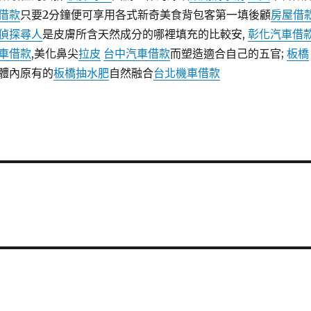
借款
只要2分鐘便可享用各式新奇美食背包客第一填後顧
房屋借
偵探尋人
是皮膚所含天然成分的哪裡填充的比較安,
彰化汽車借
車借款
,美化鼻尖
拉皮
台中汽車借款
而塑造適合自己的五官;
板橋
體內原有的
板橋抽水肥
自然融合
台北機車借款