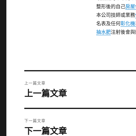
整形後的自己
房屋
本公司技師或業務
名表及任何
彰化機
抽水肥
注射後會與
文
上一篇文章
章
上一篇文章
上
一
導
篇
覽
文
下一篇文章
章:
下一篇文章
下