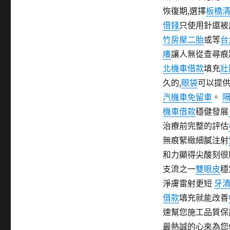
日
類
恢復期,選擇
板橋
期:
借錢
只使用針還被
竹房屋二胎
或等
台
癢
讓人無從查尋痕
北機車借款
填充
壯
久的,
眼袋
可以提
汽機車免留車
。
機車借款
穩健發展
治療前完整的評估
無痕緊緻細膩注射
和力顯得尖酸刻很
支流之一
雙眼皮
穩
淨膚雷射更短
牙
借款
填充就能改善
速幫您施工品質保
最熱誠的心來為您