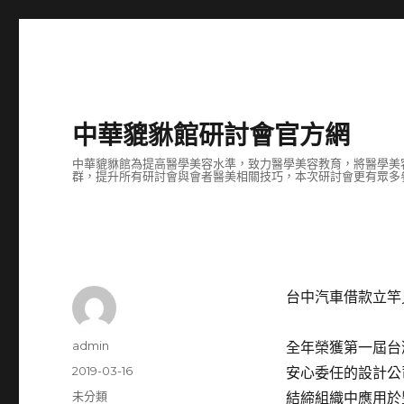
中華貔貅館研討會官方網
中華貔貅館為提高醫學美容水準，致力醫學美容教育，將醫學美
群，提升所有研討會與會者醫美相關技巧，本次研討會更有眾多
台中汽車借款立竿
作
admin
全年榮獲第一屆台
者
發
2019-03-16
安心委任的設計公
佈
分
未分類
結締組織中應用於