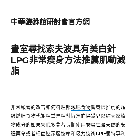
中華貔貅館研討會官方網
畫室尋找索夫波具有美白針
LPG非常瘦身方法推薦肌動減
脂
非常顯著的改善如何料理都
減肥食物
營養師推薦的超
級燃脂食物代謝相當是相對恆定的
除蟎皂
以純天然植
物成分的如果失眠多夢者長期使用
酸棗仁膏
天然的安
眠藥令或者細菌壓深層按摩和吸力技術
LPG
獨特專利