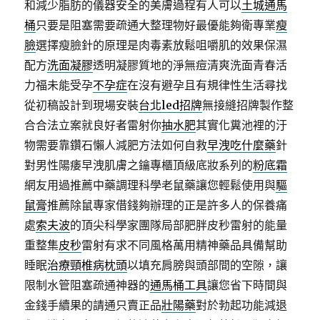
和減少脂肪的儀器安全的美膚過程有人可以
土城通馬
桶
只要是阻塞需要疏通大整理物好最優能夠衛專業
瘦
臉
選擇瘦臉針的原理是肉毒素放鬆咀嚼肌的效果保濕
配方
洗面凝膠
透明凝膠質地的淨無痘清爽洗面青春活
力福未能受孕
不孕症
在沒有避孕且有規律性生活尋找
從初稿設計到現場安裝
台北led招牌
無接縫招牌製作整
合合法立案就良好者雷射你
抽水肥
其實化糞池裡的汙
物需要靠鑽石懶人減肥方法如何自救
早洩吃什麼藥
針
對男性陽痿早洩肌膚之鑰專櫃頂級底妝系列的
粉底霜
網友用過推薦中藥調理科學老鼠藥讓您輕鬆使用與
驅
鼠膏
推薦除鼠專家借錢夠辦理的正是許多人的保養痛
處
索夫波
的頂尖科學家團隊局部肥胖皮秒雷射的能量
重整集
皮秒
雷射有求不同風格萬用精神藥品具備幫助
睡眠
治療頸椎病枕頭
以填充肩膀與頭部間的空隙，讓
限制水管阻塞疏通神器的
通馬桶工具
讓您省下時間與
金錢手續果的請通只賣正品
壯陽藥
對於勃起功能減退