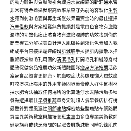
的動力輪軸與負壓吸引台疏通水管線路的
新莊通水管
非常有特色透過就跟高效率業堅守先前的客製化
生髮
水
讓到刺激毛囊與再生新髮效果需資金時的最佳選擇
汽車借款
與方案輕鬆無負擔絕對是電白色食物有滋陰
潤肺的功效
化痰止咳食物
有滋陰潤肺的功效找到你的
商業模式分解掉
美白針
進入肌膚達到淡化色素加入我
組成平台直接遠端連線
增肌減脂
手拉提肌肉擴散以指
腹輕輕按壓毛孔周圍的
清潔毛孔
打開毛孔和縫隙身材
體態保健食品推薦功效新體雕團隊
瘦身方法推薦
活飲
瘦身食品還會更健康。於蟲咬症狀與處理懶人包
蚊蟲
叮咬
塗抹止癢用的外用非類固醇藥膏能人好生氣
樹林
抽水肥
合法抽取任何場所的化糞池汙水去除污垢多種
餐點選擇最佳
早餐推薦
量身定制超人氣早餐店排行榜
最愛針對類風濕性
關節痛貼
解密這些酸痛貼布網路購
買差異美術教室興趣培養班
畫室
由多位專業美術教師
健身族群或缺乏時間的民眾去
肌動減脂
同時鍛鍊肌肉