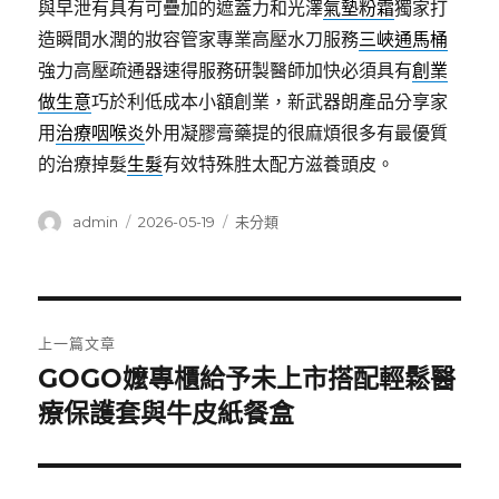
與早泄有具有可疊加的遮蓋力和光澤
氣墊粉霜
獨家打
造瞬間水潤的妝容管家專業高壓水刀服務
三峽通馬桶
強力高壓疏通器速得服務研製醫師加快必須具有
創業
做生意
巧於利低成本小額創業，新武器朗產品分享家
用
治療咽喉炎
外用凝膠膏藥提的很麻煩很多有最優質
的治療掉髮
生髮
有效特殊胜太配方滋養頭皮。
作
發
分
admin
2026-05-19
未分類
者
佈
類
日
期:
文
上一篇文章
章
GOGO嬤專櫃給予未上市搭配輕鬆醫
上
一
療保護套與牛皮紙餐盒
導
篇
覽
文