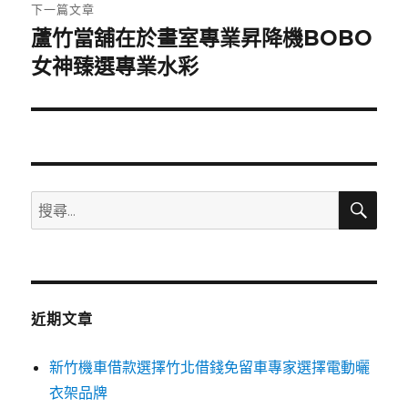
章:
下一篇文章
蘆竹當舖在於畫室專業昇降機BOBO
下
一
女神臻選專業水彩
篇
文
章:
搜
搜
尋
尋
關
鍵
字:
近期文章
新竹機車借款選擇竹北借錢免留車專家選擇電動曬
衣架品牌