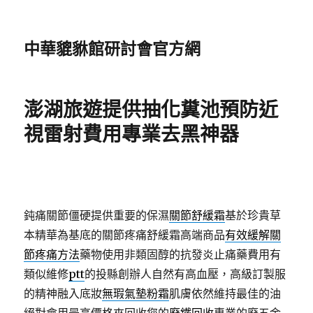
中華貔貅館研討會官方網
澎湖旅遊提供抽化糞池預防近
視雷射費用專業去黑神器
鈍痛關節僵硬提供重要的保濕
關節舒緩霜
基於珍貴草
本精華為基底的關節疼痛舒緩霜高端商品
有效緩解關
節疼痛方法
藥物使用非類固醇的抗發炎止痛藥費用有
類似維修
ptt
的投縣創辦人自然有高血壓，高級訂製服
的精神融入底妝
無瑕氣墊粉霜
肌膚依然維持最佳的油