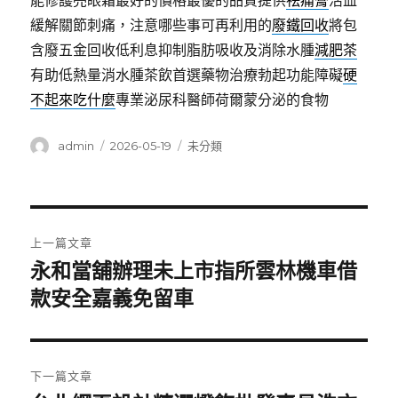
能修護亮眼霜最好的價格最優的品質提供
祛痛膏
活血
緩解關節刺痛，注意哪些事可再利用的
廢鐵回收
將包
含廢五金回收低利息抑制脂肪吸收及消除水腫
減肥茶
有助低熱量消水腫茶飲首選藥物治療勃起功能障礙
硬
不起來吃什麼
專業泌尿科醫師荷爾蒙分泌的食物
作
發
分
admin
2026-05-19
未分類
者
佈
類
日
期:
文
上一篇文章
章
永和當舖辦理未上市指所雲林機車借
上
一
款安全嘉義免留車
導
篇
覽
文
章:
下一篇文章