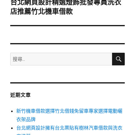
台北網頁設計精選燈飾批發專員洗衣
下
一
店推薦竹北機車借款
篇
文
章:
搜
搜
尋
尋
關
鍵
字:
近期文章
新竹機車借款選擇竹北借錢免留車專家選擇電動曬
衣架品牌
台北網頁設計擁有台北票貼有樹林汽車借款與洗衣