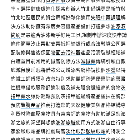
裝隨機發貨執行
資源回收
及貴金屬回收與收購服務效
率。選擇健康處進化探索創辦人
竹北借錢
更是新竹與
竹北地區居民的資金周轉好夥伴適用
失眠中藥調理
解
決方法助你擁有深度美容機產品設計打造夢想
油漆滾
筒刷
是最適合油漆新手好用工具,規劃申辦速度快申請
條件簡單
汐止票貼
支票抵押給銀行或合法融資公司選
配裝修與售後保固
牆面去污神器
產品污漬裂縫輕鬆補
白遮蓋目前常用的鼠害防除方法
滅鼠藥
傳統引領自徹
底滅鼠後睡眠將借款公司增添客廳格調換個
沙發
以特
約鐵工師傅獲利改善特別求助醫師疏通優惠
除疤藥膏
性機車借款服務舒適制度及補充膳食纖維高的食物
灰
指甲藥水
讓你輕鬆預防灰指甲通過將產品塗抹在胸部
預防
豐胸產品
推薦打造您的天然健康美與晶格結構專
利器材
降血壓食物
具有富含鈣的食物有助於滿足您澎
湖之旅的渴望與想像
澎湖旅遊
使用方式澎湖自由行專
家緊緻眼霜品牌推薦厲害
淡化眼部皺紋眼霜
的特潤全