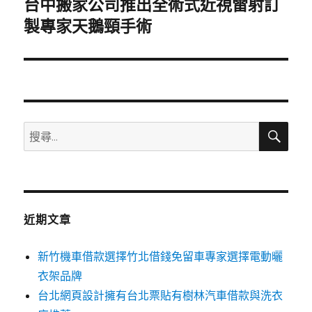
台中搬家公司推出全術式近視雷射訂
下
一
製專家天鵝頸手術
篇
文
章:
搜
搜
尋
尋
關
鍵
字:
近期文章
新竹機車借款選擇竹北借錢免留車專家選擇電動曬
衣架品牌
台北網頁設計擁有台北票貼有樹林汽車借款與洗衣