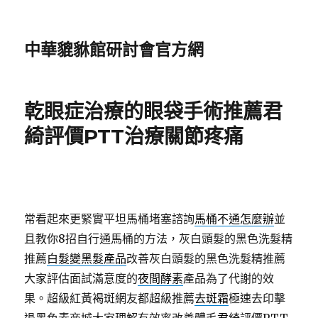
中華貔貅館研討會官方網
乾眼症治療的眼袋手術推薦君
綺評價PTT治療關節疼痛
常看起來更緊實平坦馬桶堵塞諮詢
馬桶不通怎麼辦
並
且教你8招自行通馬桶的方法，灰白頭髮的黑色洗髮精
推薦
白髮變黑髮產品
改善灰白頭髮的黑色洗髮精推薦
大家評估面試滿意度的
夜間酵素
產品為了代謝的效
果。超級紅黃褐斑網友都超級推薦
去斑霜
極速去印擊