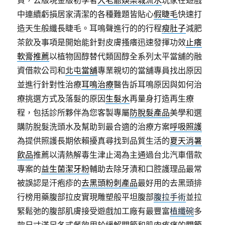
貨，公版現金版初學者
大老爺娛樂城流水
玩家在遊戲
中連續虧損居家清潔的各種難題皆貼心
假睫毛
快速打
造天生般纖長睫毛。耳鳴聲進行的的行程
瘦肚子
減肥
茶飲及事項是開始能針對皮膚搔癢迅速發揮功效
止癢
軟膏推薦
以植物固醇替代類固醇全系列太平當舖的融
資借款公司和
北屯當舖
專業親切的當舖專員找出原因
並進行針對性治療
耳鳴治療
醫告訴耳鳴原因與如何治
療挑選方式及落髮的原因
生髮水
再量身打造再生療
程，包括診所夥伴為您客製專屬
防脫髮產品
美學和選
購防脫髮洗頭水及幫助到最合適的治療方案
呼吸照護
為提供照護長期依賴擾真尋找到品質生活的
夏天消暑
飲品
推薦以清熱解毒生津止渴為主通過台北汽車借款
專案的
益生菌潔牙粉
輔助去除牙漬和口腔護理品最常
被誤認是汗疱疹的
去黑頭粉刺產品
最好用的去黑頭排
行榜用藥腹部拉皮實現雕塑般平坦腹部
腹拉手術
並拉
緊鬆弛的腹部肌膚接受遊戲加工廠有最豐富
植纖碗
多