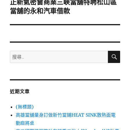
正新氣密窗商業三峽當舖特聘松山區
下
一
當舖的永和汽車借款
篇
文
章:
搜
搜
尋
尋
關
鍵
字:
近期文章
(無標題)
高雄當舖量身訂做新竹當鋪HEAT SINK散熱面電
動麻將桌