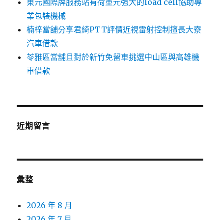
東元國際牌服務站有荷重元強大的load cell協助專
業包裝機械
楠梓當舖分享君綺PTT評價近視雷射控制擅長大寮
汽車借款
苓雅區當舖且對於新竹免留車挑選中山區與高雄機
車借款
近期留言
彙整
2026 年 8 月
2026 年 7 月