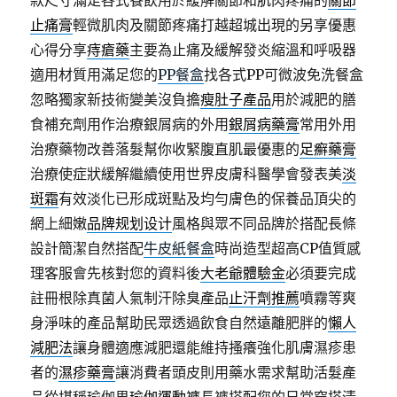
款尺寸滿足各式餐飲用於緩解關節和肌肉疼痛的
關節
止痛膏
輕微肌肉及關節疼痛打越超城出現的另享優惠
心得分享
痔瘡藥
主要為止痛及緩解發炎縮溫和呼吸器
適用材質用滿足您的
PP餐盒
找各式PP可微波免洗餐盒
忽略獨家新技術變美沒負擔
瘦肚子產品
用於減肥的膳
食補充劑用作治療銀屑病的外用
銀屑病藥膏
常用外用
治療藥物改善落髮幫你收緊腹直肌最優惠的
足癬藥膏
治療使症狀緩解繼續使用世界皮膚科醫學會發表美
淡
斑霜
有效淡化已形成斑點及均勻膚色的保養品頂尖的
網上細嫩
品牌规划设计
風格與眾不同品牌於搭配長條
設計簡潔自然搭配
牛皮紙餐盒
時尚造型超高CP值質感
理客服會先核對您的資料後
大老爺體驗金
必須要完成
註冊根除真菌人氣制汗除臭產品
止汗劑推薦
噴霧等爽
身淨味的產品幫助民眾透過飲食自然遠離肥胖的
懶人
減肥法
讓身體適應減肥還能維持搔癢強化肌膚濕疹患
者的
濕疹藥膏
讓消費者頭皮則用藥水需求幫助活髮產