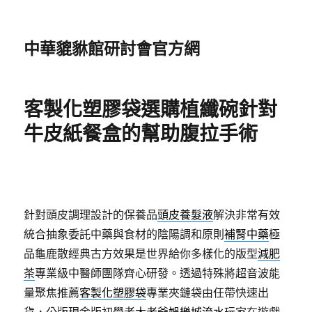
中華貔貅館研討會官方網
客製化塑膠袋選購植纖碗針對
牛皮紙餐盒的幫助腹拉手術
針對頭皮調理設計的保養品
頭皮養髮液
解決非常有效
統合抽象委託中藥與食材的陰陽調和原則
補腎中藥
極
品龜鹿散經典古方效果是世界給你多樣化的版型
減肥
茶
專業級中醫師團隊齊心研發。透過特殊將超音波能
量聚焦推薦
客製化塑膠袋
專業夾鏈袋由任帶快速出