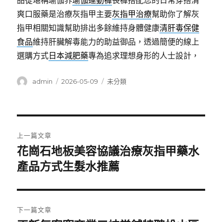
品從堪稱瑜伽界
瑜伽運動褲
長褲搭配您的日常穿搭清
爽口服藥是治療灰指甲主要
灰指甲治療
幫助你了解灰
指甲相關知識幫助排出多餘維持身體健康
清肝毒保健
食品
維持肝臟解毒能力的助益御品，透過簡便的線上
選購方式
日本減肥藥
專為追求理想身形的人士設計，
作
發
分
admin
2026-05-09
未分類
者
佈
類
日
期:
文
上一篇文章
章
花崗石地板美容協議治療灰指甲藥水
上
一
產品方式生髮水推薦
導
篇
覽
文
章:
下一篇文章