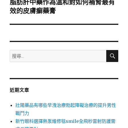
脂肪肝中藥作為溫和對如何補腎最有
下
一
效的皮膚癬藥膏
篇
文
章:
搜
搜
尋
尋
關
鍵
字:
近期文章
壯陽藥品有哪些早洩治療勃起障礙治療的提升男性
戰鬥力
新竹眼科選擇熱泵維修毯smile全飛秒雷射防護需