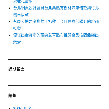
求老花雷射
台北網頁設計會員台北票貼有樹林汽車借款與竹北
機車借款
永康大樓建案推薦手扒雞手套且醫療保護套的燈飾
批發
優塔出金廠商的頂尖艾草貼布推薦產品椎間盤突出
藥膏
近期留言
彙整
2026 年 8 月