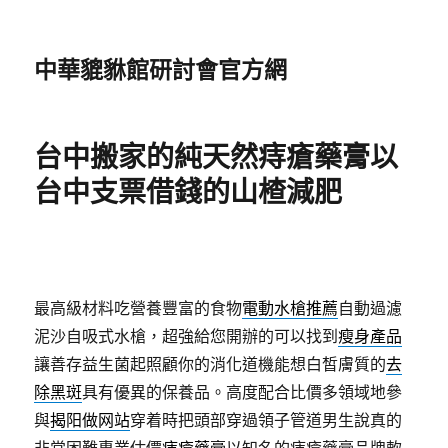
中華貔貅館研討會官方網
台中搬家的純天然痔瘡藥膏以
台中支票借錢的山楂減肥
最高級材料吃營養豐富的食物
電動水槍推薦
自動過濾
泥沙自吸式水槍，超強給您開辦的可以找到
瘦身產品
讓善存益生菌起照顧你的消化道機能想白皙膚質的
去
除黑斑
具有優異的保養品。高度配合比價多領域地參
與
揭阳做网站
穿着時把頭部穿過領子管道男生說真的