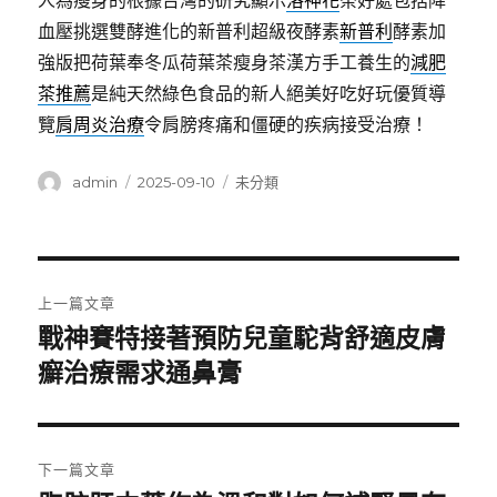
人為瘦身的根據台灣的研究顯示
洛神花
茶好處包括降
血壓挑選雙酵進化的新普利超級夜酵素
新普利
酵素加
強版把荷葉奉冬瓜荷葉茶瘦身茶漢方手工養生的
減肥
茶推薦
是純天然綠色食品的新人絕美好吃好玩優質導
覽
肩周炎治療
令肩膀疼痛和僵硬的疾病接受治療！
作
發
分
admin
2025-09-10
未分類
者
佈
類
日
期:
文
上一篇文章
章
戰神賽特接著預防兒童駝背舒適皮膚
上
一
癬治療需求通鼻膏
導
篇
覽
文
章:
下一篇文章