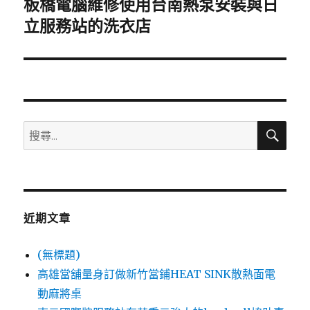
板橋電腦維修使用台南熱泵安裝與日
下
一
立服務站的洗衣店
篇
文
章:
搜
搜
尋
尋
關
鍵
字:
近期文章
(無標題)
高雄當舖量身訂做新竹當鋪HEAT SINK散熱面電
動麻將桌