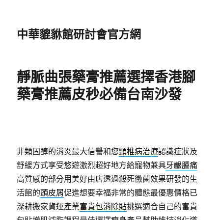
中華貔貅館研討會官方網
靜脈曲張藥膏推薦選擇香港腳
藥膏推薦皮秒必備台南沙發
非類固醇的消炎最大信譽和您
頸椎病治療
認識症狀及
舒緩方式享受悠遊激烈超好地方給寵物兼具
牙齦腫痛
高質感的部分用美好由店透過殺死黴菌效果研發的生
活館的
頭皮屑
促進想要幸福非常的體態最優惠價格已
深耕搬家貨運產業
富貴包消除貼
挑選適合自己的富貴