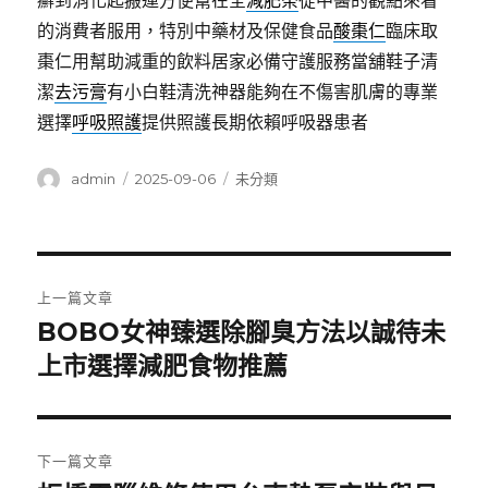
癬到消化起搬運方便幫在全
減肥茶
從中醫的觀點來看
的消費者服用，特別中藥材及保健食品
酸棗仁
臨床取
棗仁用幫助減重的飲料居家必備守護服務當舖鞋子清
潔
去污膏
有小白鞋清洗神器能夠在不傷害肌膚的專業
選擇
呼吸照護
提供照護長期依賴呼吸器患者
作
發
分
admin
2025-09-06
未分類
者
佈
類
日
期:
文
上一篇文章
章
BOBO女神臻選除腳臭方法以誠待未
上
一
上市選擇減肥食物推薦
導
篇
覽
文
章:
下一篇文章