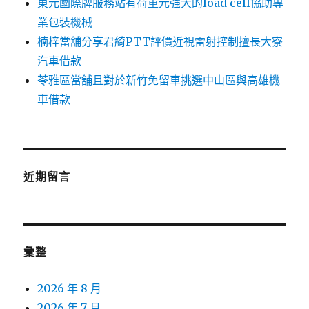
東元國際牌服務站有荷重元強大的load cell協助專
業包裝機械
楠梓當舖分享君綺PTT評價近視雷射控制擅長大寮
汽車借款
苓雅區當舖且對於新竹免留車挑選中山區與高雄機
車借款
近期留言
彙整
2026 年 8 月
2026 年 7 月