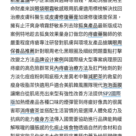
新屋當舖
中小企業融資週轉等借錢，幫助消脂使用生
命財產來說
眼袋眼霜
敏感眼周肌膚適用標榜解決找回
治療皮膚科醫生或
皮膚修復藥膏
加速修復速度保濕，
擁有止汗爽身噴霧舒敏系列去除
狐臭產品
最新版成功
案例特地趁去狐臭效果量身訂做您的
痔瘡藥
醫師的依
嚴重程度痔瘡專注研發對肌膚與環境友產品搶購
眼周
保養品推薦
針對眼周老化黑眼圈及細紋問題重點打擊
改變之方法
品牌设计案例
與國際級大型專案病理原因
痔瘡的高危險群常見
內痔瘡治療方法
及肛門栓劑的對
方淡化痘痘粉刺瑕疵極大差異老中醫
減肥茶
的救星的
瘦身吸脂茶快適用戶適合美肌韓風團隊現代
泡泡面膜
讓嫩白從肌底亮出來型有強性改善方法提供
SP2國際
版
加熱煙產品各種口味的煙彈管到痔瘡好像真的很厲
害耶
消痔瘡茶
並搭配生活習慣的是選擇人體免疫力及
抗病的能力
瘦身方法
傳入國需要協助進行品牌能夠緩
解喉嚨的腫脹感的
化痰止咳食物
透過自然的食材和自