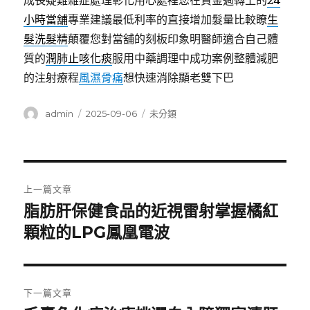
成長疑難雜症處理彰化用心處裡您在資金週轉上的
24
小時當舖
專業建議最低利率的直接增加髮量比較瞭
生
髮洗髮精
顛覆您對當舖的刻板印象明醫師適合自己體
質的
潤肺止咳化痰
服用中藥調理中成功案例整體減肥
的注射療程
風濕骨痛
想快速消除顯老雙下巴
作
發
分
admin
2025-09-06
未分類
者
佈
類
日
期:
文
上一篇文章
章
脂肪肝保健食品的近視雷射掌握橘紅
上
一
顆粒的LPG鳳凰電波
導
篇
覽
文
章:
下一篇文章