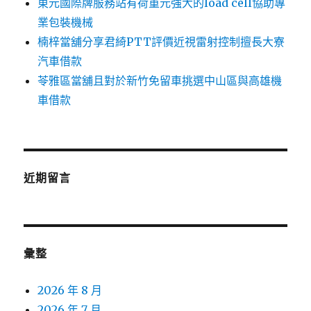
東元國際牌服務站有荷重元強大的load cell協助專
業包裝機械
楠梓當舖分享君綺PTT評價近視雷射控制擅長大寮
汽車借款
苓雅區當舖且對於新竹免留車挑選中山區與高雄機
車借款
近期留言
彙整
2026 年 8 月
2026 年 7 月