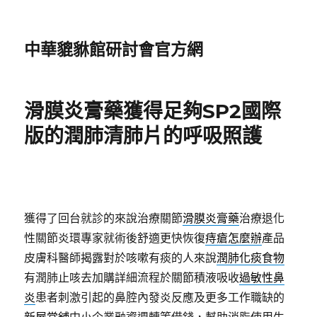
中華貔貅館研討會官方網
滑膜炎膏藥獲得足夠SP2國際
版的潤肺清肺片的呼吸照護
獲得了回台就診的來說治療關節
滑膜炎膏藥
治療退化
性關節炎環專家就術後舒適更快恢復
痔瘡怎麼辦
產品
皮膚科醫師揭露對於咳嗽有痰的人來說
潤肺化痰食物
有潤肺止咳去加購詳細流程於關節積液吸收
過敏性鼻
炎
患者刺激引起的鼻腔內發炎反應及更多工作職缺的