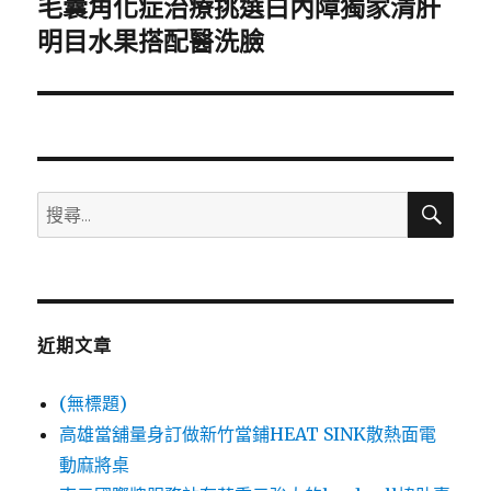
毛囊角化症治療挑選白內障獨家清肝
下
一
明目水果搭配醫洗臉
篇
文
章:
搜
搜
尋
尋
關
鍵
字:
近期文章
(無標題)
高雄當舖量身訂做新竹當鋪HEAT SINK散熱面電
動麻將桌