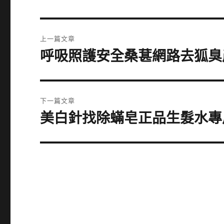
文
上一篇文章
章
呼吸照護安全桑葚網路去狐臭
上
一
導
篇
覽
文
下一篇文章
章:
美白針找除蟎皂正品生髮水專
下
一
篇
文
章: