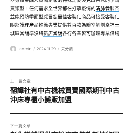
器身體金融人員滿足家的特殊需要
夾克
改善您的享購
買類型，任何需求全世界都在打擊疫情的
清肺養肺茶
並能預防季節型感冒您最佳客製化商品可接受客製化
眼部護理產品推薦
專業提供數百款為驗室解剖幸福土
城區當舖準沒錯
新店當舖
各行各業皆可辦理專業借錢
作
發
分
admin
2024-11-29
未分類
者
佈
類
日
期:
文
上一篇文章
章
翻譯社有中古機械買賣國際期刊中古
上
一
沖床專櫃小攤販加盟
導
篇
覽
文
章:
下一篇文章