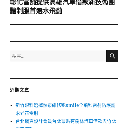
彰化當舖提供高雄汽車借款新技術團
下
一
體制服首選水飛薊
篇
文
章:
搜
搜
尋
尋
關
鍵
字:
近期文章
新竹眼科選擇熱泵維修毯smile全飛秒雷射防護需
求老花雷射
台北網頁設計會員台北票貼有樹林汽車借款與竹北