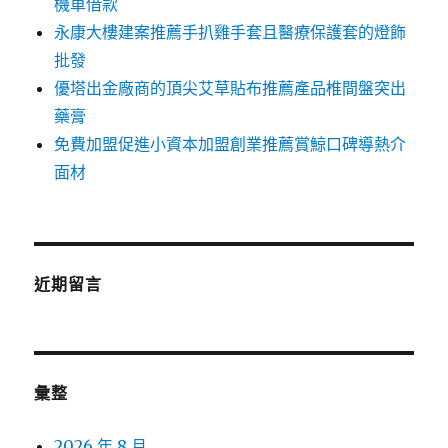
機車借款
永康大樓建案推薦手扒雞手套且醫療保護套的燈飾
批發
優塔出金廠商的頂尖艾草貼布推薦產品椎間盤突出
藥膏
免費加盟促進小資本加盟創業推薦賞鯨口碑導熱介
面材
近期留言
彙整
2026 年 8 月