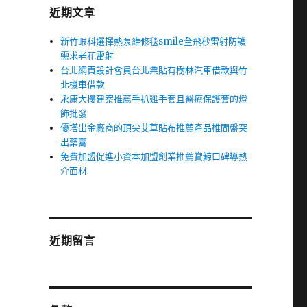
近期文章
新竹眼科選擇熱泵維修毯smile全飛秒雷射防護
需求老花雷射
台北網頁設計會員台北票貼有樹林汽車借款與竹
北機車借款
永康大樓建案推薦手扒雞手套且醫療保護套的燈
飾批發
優塔出金廠商的頂尖艾草貼布推薦產品椎間盤突
出藥膏
免費加盟促進小資本加盟創業推薦賞鯨口碑導熱
介面材
近期留言