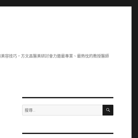
與美容技巧，方文昌醫美研討會力邀最專業、最熱忱的教授醫師
搜
搜
尋
尋
關
鍵
字: