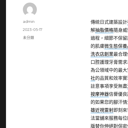
作
admin
傳統日式建築設計
者
發
2023-05-17
解
抽脂價格
隨身威
佈
分
未分類
過程，細節不保留
日
類
的肌膚
微生態保養
期:
洗衣店創業
最合理
口腔護理牙膏需求
為公領域中的最大
社
的品質和效率實
註意事項享受無盡
按摩神器
信譽優良
的如果您的腳汗情
雄近視雷射
即刻來
法當舖來服務每位
版
替你伸絕對保密