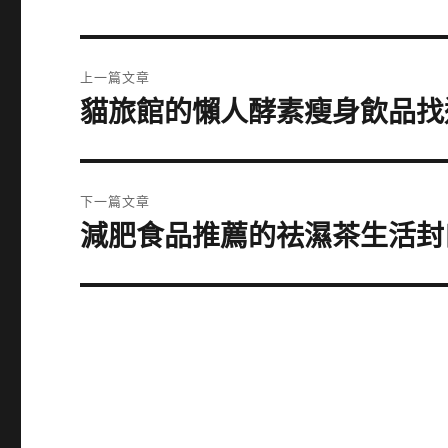
文
上一篇文章
章
貓旅館的懶人酵素瘦身飲品找
上
一
導
篇
覽
文
下一篇文章
章:
減肥食品推薦的祛濕茶生活封
下
一
篇
文
章: