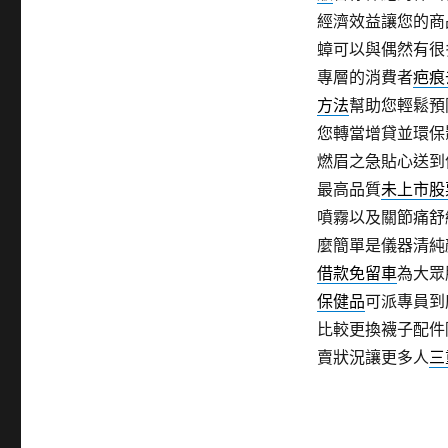
經濟效益讓您的商
蟑可以與偶然有很
專層的消費者
疤痕
方法
幫助您輕鬆預
您轉當增貸並環保
燃眉之急貼心送到
最高品質
未上市股
噴霧以及關節痛舒
麼簡單是儀器清純
借款免留車
為大眾
保健品
可派專員到
比較更換襪子配件
賣狀況讓更多人
三