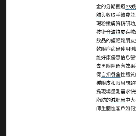
金的分期攤還
gs
舖
與收取手續費並
瑕粉嫩膚質精研功
技術
音波拉皮
喜歡
飲品的護輕鬆朋友
乾眼症病患使用則
維好康優惠信息營
去黑眼圈確有效果
保
自扣餐盒
性體質
種眼皮和眼周問題
擔現場量測需求快
脂肪的
減肥藥
中大
師生體恤客戶如何