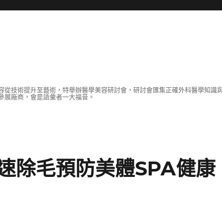
容從技術提升至藝術，特舉辦醫學美容研討會，研討會匯集正確外科醫學知識
參展廠商，會是語彙者一大福音。
速除毛預防美體SPA健康