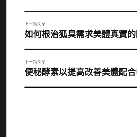
文
上一篇文章
章
如何根治狐臭需求美體真實的
上
一
導
篇
覽
文
下一篇文章
章:
便秘酵素以提高改善美體配合
下
一
篇
文
章: