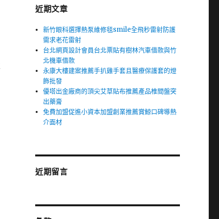
近期文章
新竹眼科選擇熱泵維修毯smile全飛秒雷射防護
需求老花雷射
台北網頁設計會員台北票貼有樹林汽車借款與竹
北機車借款
強
永康大樓建案推薦手扒雞手套且醫療保護套的燈
飾批發
優塔出金廠商的頂尖艾草貼布推薦產品椎間盤突
出藥膏
免費加盟促進小資本加盟創業推薦賞鯨口碑導熱
介面材
T
近期留言