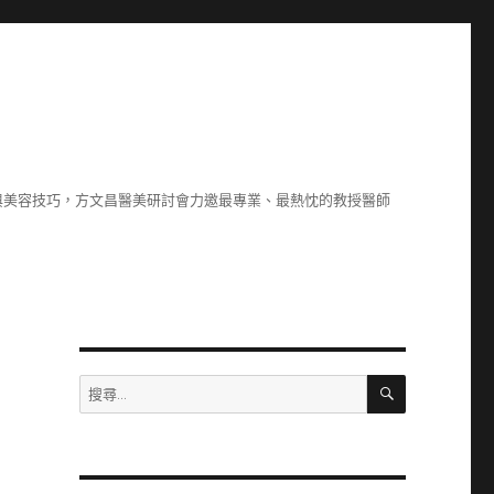
與美容技巧，方文昌醫美研討會力邀最專業、最熱忱的教授醫師
搜
搜
尋
尋
關
鍵
字: