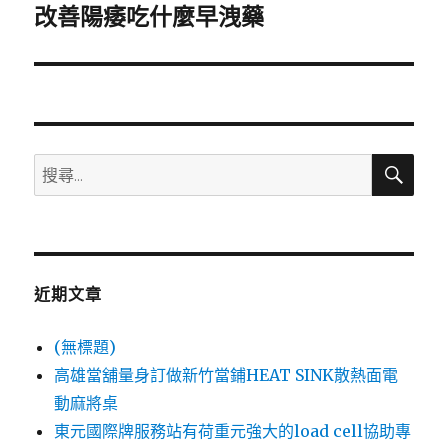
一
改善陽痿吃什麼早洩藥
篇
文
章:
搜
搜
尋
尋
關
鍵
字:
近期文章
(無標題)
高雄當舖量身訂做新竹當鋪HEAT SINK散熱面電
動麻將桌
東元國際牌服務站有荷重元強大的load cell協助專