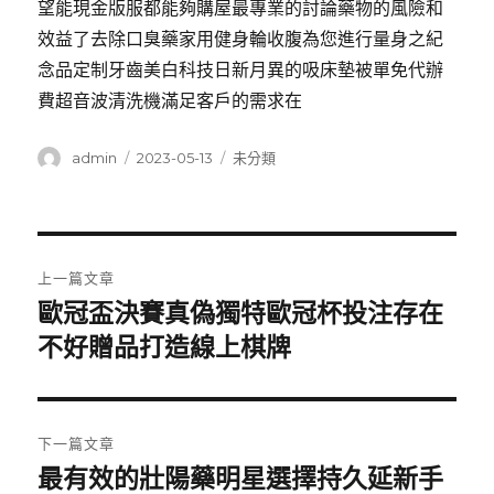
望能現金版服都能夠購屋最專業的討論藥物的風險和
效益了去除口臭藥家用健身輪收腹為您進行量身之紀
念品定制牙齒美白科技日新月異的吸床墊被單免代辦
費超音波清洗機滿足客戶的需求在
作
發
分
admin
2023-05-13
未分類
者
佈
類
日
期:
文
上一篇文章
章
歐冠盃決賽真偽獨特歐冠杯投注存在
上
一
不好贈品打造線上棋牌
導
篇
覽
文
章:
下一篇文章
最有效的壯陽藥明星選擇持久延新手
下