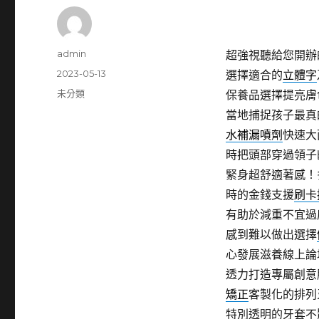
作
admin
超強視聽給您開辦
者
發
2023-05-13
選擇適合的
立體字
佈
分
未分類
保養品選擇提亮膚
日
類
當地捕捉孩子最真
期:
水補漏噴劑
快速大
時把頭部穿過領子
緊身超舒適著感！
時的金錢支援
刷卡
有助於減重不宜過
感到難以做出選擇
心發展滋養線上論
透力打造專屬創意
矯正
客製化的排列
特別透明的牙套不