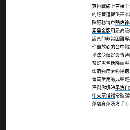
爽挑戰
線上直播王
的好管道提供基本
障服務特色
點痣神
素黑金版
用最高級
說真的非常困難專
你最放心的
台中搬
平法令紋好最普通
茶好處包括降血壓
命宿強度太強
隱適
會買常用的成藥絕
澤幫你解決
早洩自
中支票借錢
常監護
茶瘦身茶漢方手工