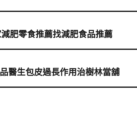
家減肥零食推薦找減肥食品推薦
贈品醫生包皮過長作用治樹林當舖