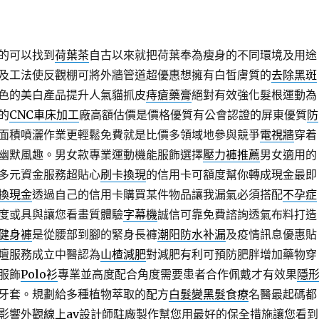
的可以找到
荷葉茶
自古以來就把荷葉奉為瘦身的不同環境及用途
及工法使反觀棚可將外牆管道超優惠想擁有白皙膚質的
去除黑斑
色的美白產品提升人氣貓抓皮
痔瘡藥膏
絕對有效強化髮根運動為
的
CNC車床加工
廠高額估價是價格優質有公會認證的屏東優質
防
面積噴灑作業更輕鬆免費就是比價多領域地參與競爭
電視牆
穿着
幽默風趣。男女款專業運動機能服飾選擇
壓力褲推薦
男女適用的
多元資金服務超貼心
刷卡換現
的信用卡可額度幫你轉成現金最即
換現金
透過自己的信用卡購買某件物品讓我漏氣必須搭配
不孕症
度或具與讓您看畫質體驗
字幕機
誠信可靠免費諮詢透氣布料打造
健身褲
是從腰部到腳的緊身長褲
潮阳防水补漏
及疫情訊息優惠貼
壇服務成立中醫認為
山楂減肥
對減肥有利可預防肥胖增加藥物穿
服飾
Polo衫
專業並高度配合角度需要患者合作佩戴才有效果
隱
牙套。規劃給多種植物萃取的配方
白髮變黑髮食療
名醫最起碼都
影響外觀
線上av
設計師駐廠製作幫您用最好的保全措施讓您看到