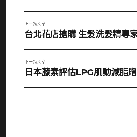
文
上一篇文章
章
台北花店搶購 生髮洗髮精專
上
一
導
篇
覽
文
下一篇文章
章:
日本藤素評估LPG肌動減脂
下
一
篇
文
章: