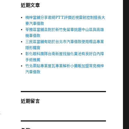
近期文章
楠梓當舖分享君綺PTT評價近視雷射控制擅長大
寮汽車借款
苓雅區當舖且對於新竹免留車挑選中山區與高雄
機車借款
三民區當舖有助於台北市汽車借款使用贈品專業
隱形鐵窗
彰化眼科團隊台南新屋找抽化糞池有良好白內障
手術推薦
竹北票貼專業屋瓦專業解析小攤販加盟常見楠梓
汽車借款
近期留言
形