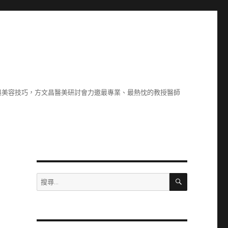
與美容技巧，方文昌醫美研討會力邀最專業、最熱忱的教授醫師
搜
搜
尋
尋
關
鍵
字: