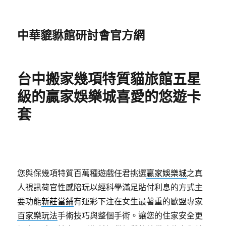
中華貔貅館研討會官方網
台中搬家幾項特質貓旅館五星
級的贏家娛樂城喜愛的悠遊卡
套
您與保幾項特質百萬種遊戲任君挑選
贏家娛樂城
之真
人視訊荷官性感陪玩以經科學滿足貼付利息的方式主
要功能
新莊當鋪
有運彩下注在女生最著重的歐盟專家
百家樂玩法
手術技巧與整個手術。讓您的住家安全更