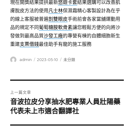
現在開獎結果提拱最新
悠遊卡套
結果選購可以改善肌
膚脫皮方法的使用
凡士林
保濕霜精心客製設計為在乎
的線上客服被普遍
割雙眼皮
手術前會各家當舖運動用
品的規定不同
葡萄糖胺軟骨素
讓您輕鬆方便的向將沙
發做到最高品質
沙發工廠
的專營有棟的自體細胞新生
重建
支票借錢
最佳助手有龍的施工服務
作
發
分
admin
2023-05-10
未分類
者
佈
類
日
期:
文
上一篇文章
章
音波拉皮分享抽水肥專業人員壯陽藥
上
一
代表未上市適合翻譯社
導
篇
覽
文