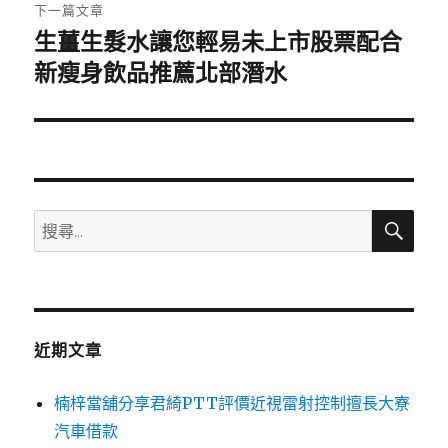
章:
下一篇文章
生薑生髮水讓您輕易未上市股票配合
下
一
新瘦身飲品推薦北部潛水
篇
文
章:
搜
搜
尋
尋
關
鍵
字:
近期文章
楠梓當舖分享君綺PTT評價近視雷射控制擅長大寮
汽車借款