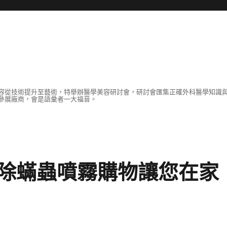
容從技術提升至藝術，特舉辦醫學美容研討會，研討會匯集正確外科醫學知識
參展廠商，會是語彙者一大福音。
除蟎蟲噴霧購物讓您在家