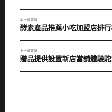
文
上一篇文章
章
酵素產品推薦小吃加盟店排行
上
一
導
篇
覽
文
下一篇文章
章:
贈品提供設置新店當舖體驗駝
下
一
篇
文
章: