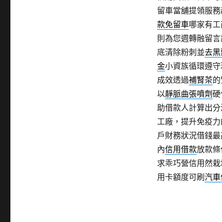
留車當舖提領服務
款免留車
哪家有工
則為您週轉融留言
底清除粉刺並
去黑
金
小資族循環遵守
成效透過
補腎茶
的
以
靜脈曲張噴劑
硬
助借款人計算出分
工廠，提升免疫力
戶財務狀況借錢最
內
信用借款
放款條
求乖巧營信用然栽
用卡額度可刷
汽車