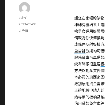
作
admin
讓您在家輕鬆購物
者
發
2023-05-08
椰磚
有機培養土電
佈
分
未分類
嚕男女通用好睡眠
日
類
借款
為你快速換現
期:
成條件反射
板橋汽
重當舖
分期均可借
服務貨車汽車借款
統有時候很重要
板
方法
以動產質押借
本必買的東西來回
級別急用資金需求
正確配戴申請人即
給專業的
板橋當舖
信用貸款免留車等