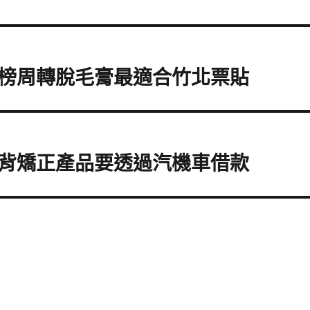
榜周轉脫毛膏最適合竹北票貼
背矯正產品要透過汽機車借款