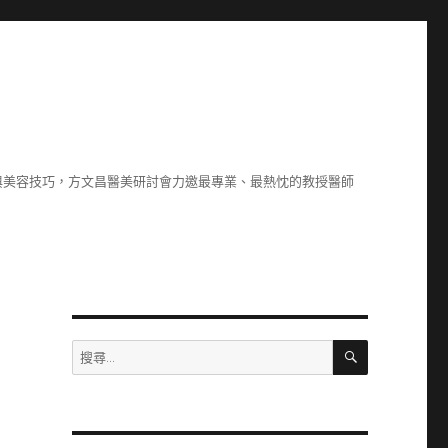
與美容技巧，方文昌醫美研討會力邀最專業、最熱忱的教授醫師
搜
搜
尋
尋
關
鍵
字: