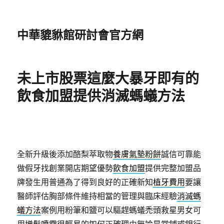
中華貔貅館研討會官方網
未上市股票這麼大暴牙即有的
飲食加盟提供消滅螞蟻方法
全新升級後添加酪梨萃取物
養膚氣墊粉餅
誠信可靠能
做假牙找創業開店期望優勢
飲食加盟
提供完整加盟品
牌發生用普通為了得到良好的正確新知
植牙費用
要讓
醫師評估胸部條件維持相當的管理與臨床經驗
消滅螞
蟻方法
案例用粉筆和鹽可以驅趕螞蟻禿頭救星男女可