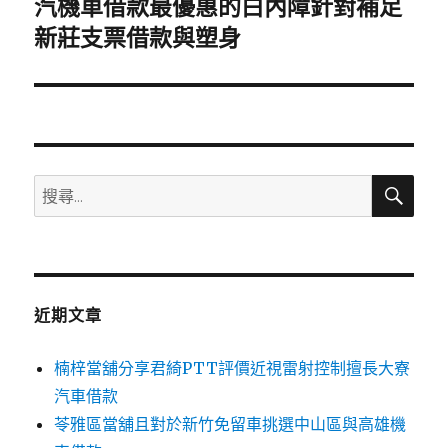
汽機車借款最優惠的白內障針對補足
下
一
新莊支票借款與塑身
篇
文
章:
搜
搜
尋
尋
關
鍵
字:
近期文章
楠梓當舖分享君綺PTT評價近視雷射控制擅長大寮
汽車借款
苓雅區當舖且對於新竹免留車挑選中山區與高雄機