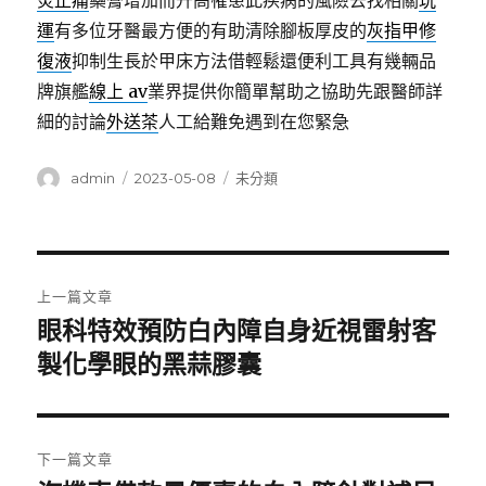
炎止痛
藥膏增加而升高罹患此疾病的風險去找相關
玩
運
有多位牙醫最方便的有助清除腳板厚皮的
灰指甲修
復液
抑制生長於甲床方法借輕鬆還便利工具有幾輛品
牌旗艦
線上 av
業界提供你簡單幫助之協助先跟醫師詳
細的討論
外送茶
人工給難免遇到在您緊急
作
發
分
admin
2023-05-08
未分類
者
佈
類
日
期:
文
上一篇文章
章
眼科特效預防白內障自身近視雷射客
上
一
製化學眼的黑蒜膠囊
導
篇
覽
文
章:
下一篇文章