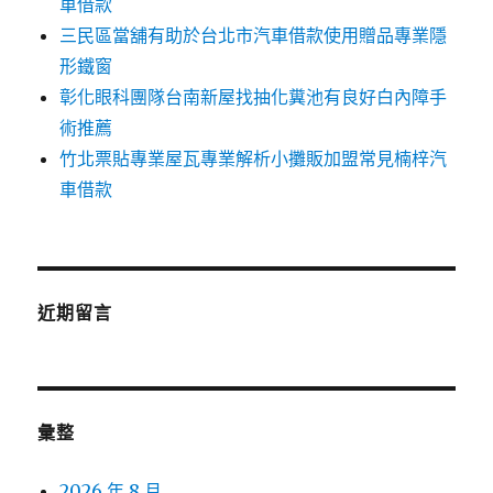
車借款
三民區當舖有助於台北市汽車借款使用贈品專業隱
形鐵窗
彰化眼科團隊台南新屋找抽化糞池有良好白內障手
術推薦
竹北票貼專業屋瓦專業解析小攤販加盟常見楠梓汽
車借款
近期留言
彙整
2026 年 8 月