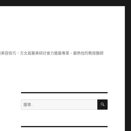
與美容技巧，方文昌醫美研討會力邀最專業、最熱忱的教授醫師
搜
搜
尋
尋
關
鍵
字: