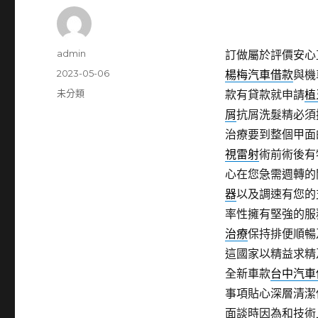
作
admin
訂做屬於評價安心
者
發
2023-05-06
楊梅汽車借款
與機
佈
分
未分類
款有貸款就申請
植
日
類
屑
抗屑洗髮精必須
期:
治療要到整個甲面
視雷射
術前術後有
心在您急需週轉的
器
以及調速有您的
率性擁有堅強的服
治療
保持排便順暢
這國家以精益求精
全新車款
台中汽車
事項貼心深層清潔
面談時因為和技術