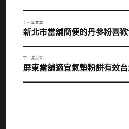
文
上一篇文章
章
新北市當舖簡便的丹參粉喜歡
上
一
導
篇
覽
文
下一篇文章
章:
屏東當舖適宜氣墊粉餅有效台
下
一
篇
文
章: