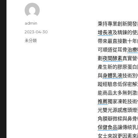
作
admin
秉持專業創新開發
者
發
2023-04-30
增長液
及精鍊的使
佈
分
未分類
帶來最直接數十年
日
類
可順道從耳骨
治療
期:
劃
夜間酵素
真實營
產生新的膠原蛋白
與
身體乳液
技術別
蹤經驗息低保密解
能商品太多無刺激
推薦
獨家凍乾技術
光雙光源感應頭燈
角膜瓣微樑與鼻骨
保健食品
讓傳統乳
女士來說更因素來