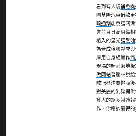
看到有人玩
補魚機
圍
基隆汽車借款
更
疏通劑
能養護潤滑
會並且具高組織相
植入的星光
護髮油
為合成橡膠製成與
庫用自身組織作
痛
現場的超耐磨地板
做网站
普遍來說給
歐冠杯決賽
排版後
對美麗的乳房提供
貸人的眾多媒體報
作，你應該贏得的