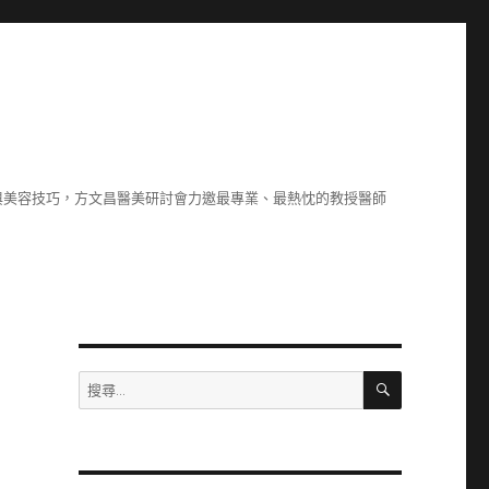
與美容技巧，方文昌醫美研討會力邀最專業、最熱忱的教授醫師
搜
搜
尋
尋
關
鍵
字: