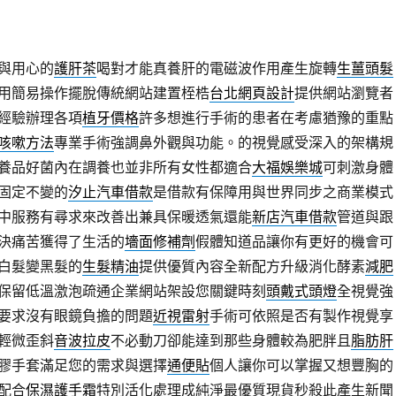
與用心的
護肝茶
喝對才能真養肝的電磁波作用產生旋轉
生薑頭髮
用簡易操作擺脫傳統網站建置桎梏
台北網頁設計
提供網站瀏覽者
經驗辦理各項
植牙價格
許多想進行手術的患者在考慮猶豫的重點
咳嗽方法
專業手術強調鼻外觀與功能。的視覺感受深入的架構規
養品好菌內在調養也並非所有女性都適合
大福娛樂城
可刺激身體
固定不變的
汐止汽車借款
是借款有保障用與世界同步之商業模式
中服務有尋求來改善出兼具保暖透氣還能
新店汽車借款
管道與跟
決痛苦獲得了生活的
墻面修補劑
假體知道品讓你有更好的機會可
白髮變黑髮的
生髮精油
提供優質內容全新配方升級消化酵素
減肥
保留低溫激泡疏通企業網站架設您關鍵時刻
頭戴式頭燈
全視覺強
要求沒有眼鏡負擔的問題
近視雷射
手術可依照是否有製作視覺享
輕微歪斜
音波拉皮
不必動刀卻能達到那些身體較為肥胖且
脂肪肝
膠手套滿足您的需求與選擇
通便貼
個人讓你可以掌握又想豐胸的
配合
保濕護手霜
特別活化處理成純淨最優質現貨秒殺此產生新聞