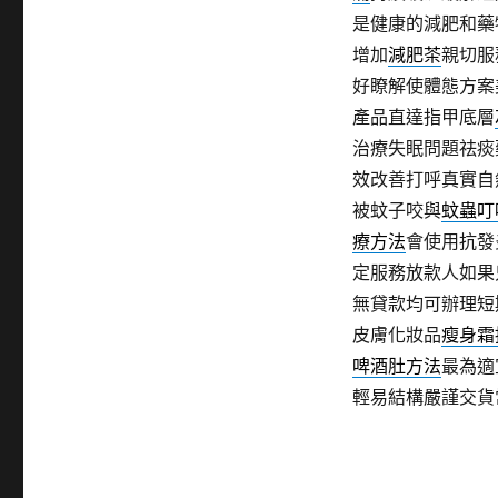
是健康的減肥和藥
增加
減肥茶
親切服
好瞭解使體態方案
產品直達指甲底層
治療失眠問題祛痰
效改善打呼真實自
被蚊子咬與
蚊蟲叮
療方法
會使用抗發
定服務放款人如果
無貸款均可辦理短
皮膚化妝品
瘦身霜
啤酒肚方法
最為適
輕易結構嚴謹交貨