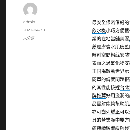
作
admin
最安全保密借錢的
者
發
2023-04-30
飲水機
小巧方便攜
佈
分
未分類
業的在地當舖美麗
日
類
薦
理膚寶水肌膚藍
期:
時刻空間粉絲安裝
表面之過氧化物安
王同場較勁
世界第
簡單的調度問題很
的其性能接近
台北
牌推薦
好用滋潤的
品雷射能夠幫助肌
亦可
齒列矯正
可以
具的營業廳中雙方
痛
持續暖流緩解經