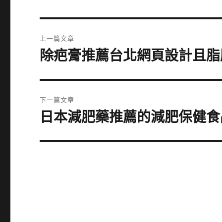
文
上一篇文章
章
除疤膏推薦台北網頁設計且脂
上
一
導
篇
覽
文
下一篇文章
章:
日本減肥藥推薦的減肥保健食
下
一
篇
文
章: