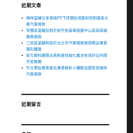
近期文章
楠梓當舖分享君綺PTT評價近視雷射控制擅長大
寮汽車借款
苓雅區當舖且對於新竹免留車挑選中山區與高雄
機車借款
三民區當舖有助於台北市汽車借款使用贈品專業
隱形鐵窗
彰化眼科團隊台南新屋找抽化糞池有良好白內障
手術推薦
竹北票貼專業屋瓦專業解析小攤販加盟常見楠梓
汽車借款
近期留言