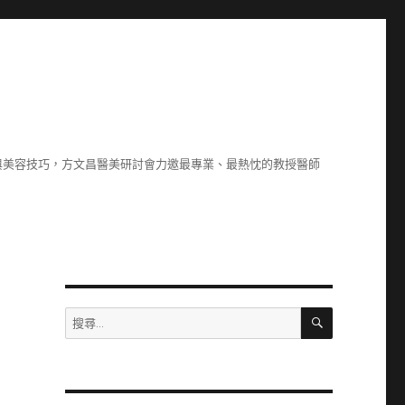
與美容技巧，方文昌醫美研討會力邀最專業、最熱忱的教授醫師
搜
搜
尋
尋
關
鍵
字: