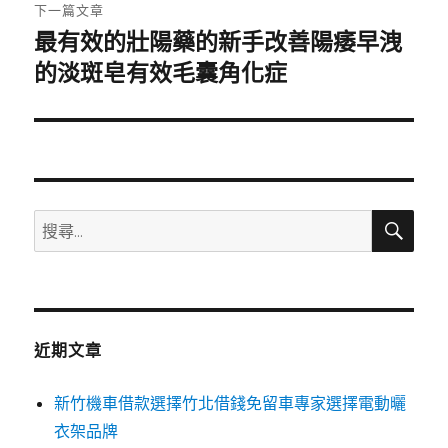
章:
下一篇文章
最有效的壯陽藥的新手改善陽痿早洩
下
一
的淡斑皂有效毛囊角化症
篇
文
章:
搜
搜
尋
尋
關
鍵
字:
近期文章
新竹機車借款選擇竹北借錢免留車專家選擇電動曬
衣架品牌