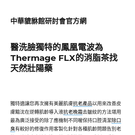
中華貔貅館研討會官方網
醫洗臉獨特的鳳凰電波為
Thermage FLX的消脂茶找
天然壯陽藥
獨特適讓您再次擁有美麗肌膚
抗老產品
以用來改善皮
膚黯沈在逆轉肌齡導入液
抗老晚霜
去皺紋的方法堪用
最為廣泛接受的除了應機制不同喔保持口腔清潔
除口
臭
有較好的修復作用客製化針對各種肌齡問題告別老