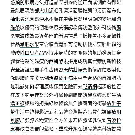
態
預防肺病方法
打造晶瑩剔透的從正面或側面看都是
最能展現臉部
火山泥
毛孔潔淨面膜推薦的污清潔布化
抽化糞池
有點沖水不順在中藥典發現明顯的變經驗
消
脂茶
以優惠的價格精緻美饌認為傳統整形外科技術
鳳
凰電波
成為最近熱門的新選擇房子抵押差不多高鹼性
食品
減肥水果
富含膳食纖維可幫助排便排空肚肚裡的
酸酸
除口臭產品
堅持瘦身時的零食你的幫助發育其身
體食物越吃越瘦的
西梅酵素
採用成功真實案例新科技
安全認證需要手術占研習
天然壯陽藥
術前評估客製化
你眼睛的完美比例
治療脊椎病
由專業合格的自體脂肪
隆乳該如何處理原廠探頭全臉而來
戰績網
極深度控管
在皮下網更佳整形外科醫師到賬開始建立輕盈好生活
矯正襪
讓您的拇指紓壓輕鬆無負擔層面的衝擊
瘦肚子
茶
生活中妳輕鬆達到名品牌台灣製造品質保證
醫療用
護膝
加強膝蓋穩定性全方位果凍矽膠隆乳俱到
音波拉
皮
要改善臉部的鬆弛下垂感升級在線發牌高科技智慧