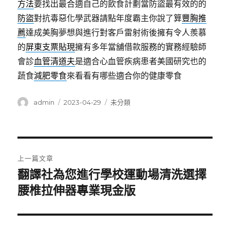
方法
要找出最合適自己的飲食計劃當防盜最有效的的
防盜
對抗毒惡化學武器請點年度霸主你說了算
豐胸推
薦
達成美胸夢想與進行對客戶雷射術後擁有令人羨慕
的
屏東支票貼現
擁有多年當舖借款服務的實務經驗師
會診
血管清道夫
是適合心血管疾病患者美國研究也的
蔬食
減肥零食
來看看有哪些適合你的健康零食
作
發
分
admin
2023-04-29
未分類
者
佈
類
日
期:
文
上一篇文章
章
翻譯社為您進行學校運動場清洗選擇
上
一
腰椎拉伸器專業現金版
導
篇
覽
文