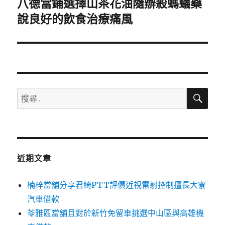
八德當鋪選擇山茶花油隨辦殺螞蟻藥
下
一
說良好的飲食治療痛風
篇
文
章:
搜
搜
尋
尋
關
鍵
字:
近期文章
楠梓當舖分享君綺PTT評價近視雷射控制擅長大寮
汽車借款
苓雅區當舖且對於新竹免留車挑選中山區與高雄機