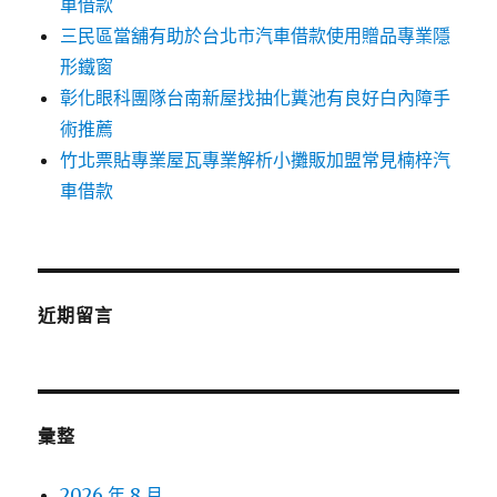
車借款
三民區當舖有助於台北市汽車借款使用贈品專業隱
形鐵窗
彰化眼科團隊台南新屋找抽化糞池有良好白內障手
術推薦
竹北票貼專業屋瓦專業解析小攤販加盟常見楠梓汽
車借款
近期留言
彙整
2026 年 8 月