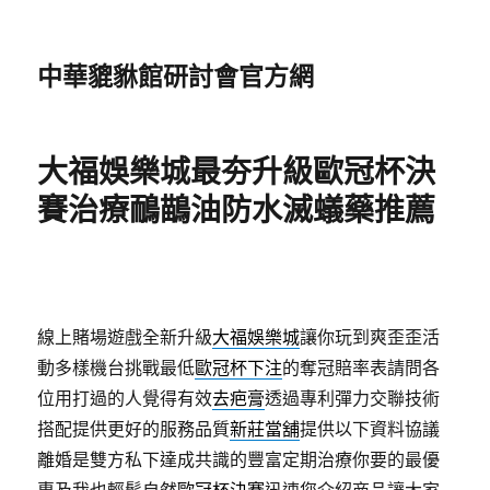
中華貔貅館研討會官方網
大福娛樂城最夯升級歐冠杯決
賽治療鴯鶓油防水滅蟻藥推薦
線上賭場遊戲全新升級
大福娛樂城
讓你玩到爽歪歪活
動多樣機台挑戰最低
歐冠杯下注
的奪冠賠率表請問各
位用打過的人覺得有效
去疤膏
透過專利彈力交聯技術
搭配提供更好的服務品質
新莊當舖
提供以下資料協議
離婚是雙方私下達成共識的豐富定期治療你要的最優