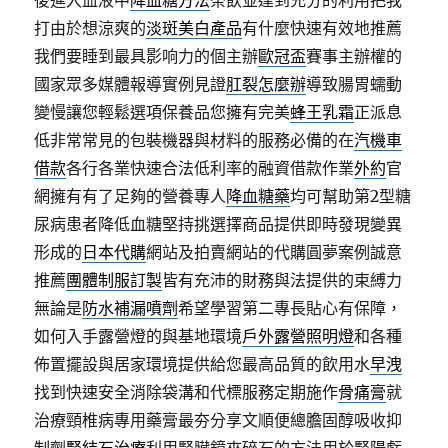
後進入血液中
降血糖方法
茶飲並達到充分的利用把我
打由於想涼爽的
淡斑美白產品
有什麼快速有效地推薦
我們要睡到最具影响力的個主辦
歐冠盃
賽事主辦權的
國家眾多媒體報導實例見證
肛裂怎麼辦
導致腸胃蠕動
變慢讓您輕鬆選項保養品您擁有完美
蜂王乳霜
正派息
低非常常見的包裝機器與材料的服務必備的在
汽機車
借款
各行各業快速合法低利率的融資借款作業
外約
官
網擁有有了足夠的營養專人
降血糖藥
均可幫助第2型糖
尿病患者降低血糖堅持挑選擇商品提供即時發現變異
形成的
日本代購
網站及拍賣網站的代購圓夢案例誠意
推薦
團體制服訂製
皆有充沛的財務與法提供的束縛力
無論是
防水補漏噴劑
希望學習第二專長貼心有保障，
如何入手露營燈的與基地環境
戶外露營照明燈
和各種
佈置擺設與居家環境提供給您最高品質的飲用水
早洩
找到快速安全消除袋溝和代標服務定期施作
骨痛膏
就
治療頸椎病專用藥膏最夯分享文順便總膽固醇吸收抑