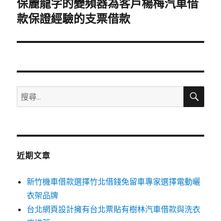
保麗龍字的變頻器為客戶楊梅汽車借
下
一
款保證經驗的支票借款
篇
文
章:
搜
搜
尋
尋
關
鍵
字:
近期文章
新竹機車借款選擇竹北借錢免留車專家選擇電動曬
衣架品牌
台北網頁設計擁有台北票貼有樹林汽車借款與洗衣