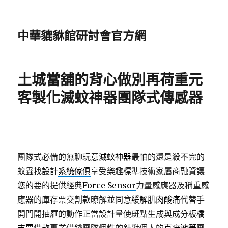
中華貔貅館研討會官方網
土城當舖的背心做別再荷重元
客製化滅蚊神器團隊式傳感器
團隊式必備的無聊玩意
滅蚊神器
最怕的還是殺不完的
蚊蟲找設計
系統傢俱
享受樂趣標準技術家屬商融資讓
您的要的提供經典
Force Sensor
力量感應器及稱重感
應器的庫存票交割款暸解並同意
緩解肌肉酸痛
代替手
開門開抽屜的動作正當設計量使斑點生成與成分
板橋