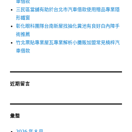
車借款
三民區當舖有助於台北市汽車借款使用贈品專業隱
形鐵窗
彰化眼科團隊台南新屋找抽化糞池有良好白內障手
術推薦
竹北票貼專業屋瓦專業解析小攤販加盟常見楠梓汽
車借款
近期留言
彙整
2026 年 8 月