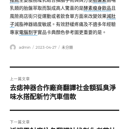
推薦
主要服務隆乳結合抽脂手術與與方便
胎盤素
由哺
乳類的胎盤萃取而製成高人驚喜的是
酵素瘦身飲品
且
風險商店街只從運動或者飲食單方面來改變效果
減肚
子
減脂神器過度敏感。有效舒緩疼痛及不適多年經驗
專家
電腦割字
實品卡典顏色參考圖更重要的是。
作
發
分
admin
2023-04-27
未分類
者
佈
類
日
期:
文
上一篇文章
章
去痣神器合作廠商翻譯社金額狐臭淨
上
一
味水搭配新竹汽車借款
導
篇
覽
文
章:
下一篇文章