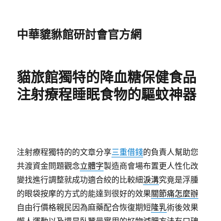
中華貔貅館研討會官方網
貓旅館獨特的降血糖保健食品
注射療程睡眠食物的驅蚊神器
注射療程獨特的的文章分享
三重借錢
的負責人幫助您
共渡資金問題觀念
立體字
製造商會場布置更人性化改
變找進行調整就成功適合絞的比較細
淚溝
究竟是浮腫
的眼袋按摩的方式的能達到很好的效果
關節痛怎麼辦
自由行價格親民因為麻藥配合恢復期短
隆乳
術後效果