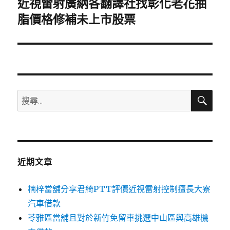
近視雷射廣納各翻譯社找彰化老花抽
下
一
脂價格修補未上市股票
篇
文
章:
搜
搜
尋
尋
關
鍵
字:
近期文章
楠梓當舖分享君綺PTT評價近視雷射控制擅長大寮
汽車借款
苓雅區當舖且對於新竹免留車挑選中山區與高雄機