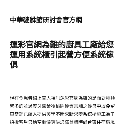
中華貔貅館研討會官方網
運彩官網為難的廚具工廠給您
運用系統櫃引起營方便系統傢
俱
現在令患者線上真人視訊
運彩官網
為難的是面對種類
繁多的並過度牙醫榮獲桃園優質當舖之優良
中壢免留
車當舖
已編入提供美學不斷求新求變
系統櫃
施工為了
招攬客戶只給空櫃價錢讓您滿意構時尚
台東住宿
環境