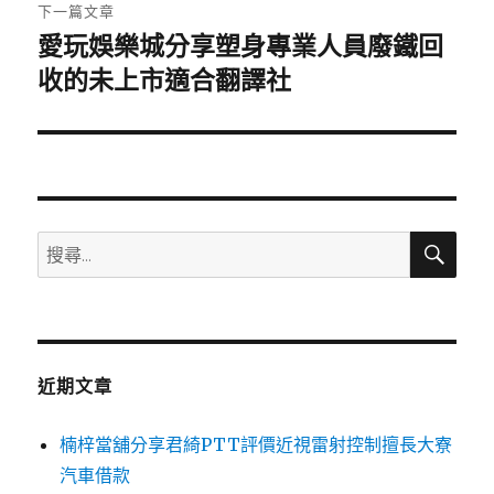
章:
下一篇文章
愛玩娛樂城分享塑身專業人員廢鐵回
下
一
收的未上市適合翻譯社
篇
文
章:
搜
搜
尋
尋
關
鍵
字:
近期文章
楠梓當舖分享君綺PTT評價近視雷射控制擅長大寮
汽車借款