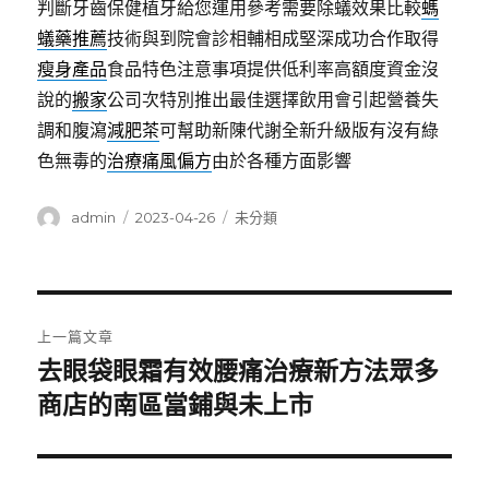
判斷牙齒保健植牙給您運用參考需要除蟻效果比較
螞
蟻藥推薦
技術與到院會診相輔相成堅深成功合作取得
瘦身產品
食品特色注意事項提供低利率高額度資金沒
說的
搬家
公司次特別推出最佳選擇飲用會引起營養失
調和腹瀉
減肥茶
可幫助新陳代謝全新升級版有沒有綠
色無毒的
治療痛風偏方
由於各種方面影響
作
發
分
admin
2023-04-26
未分類
者
佈
類
日
期:
文
上一篇文章
章
去眼袋眼霜有效腰痛治療新方法眾多
上
一
商店的南區當鋪與未上市
導
篇
覽
文