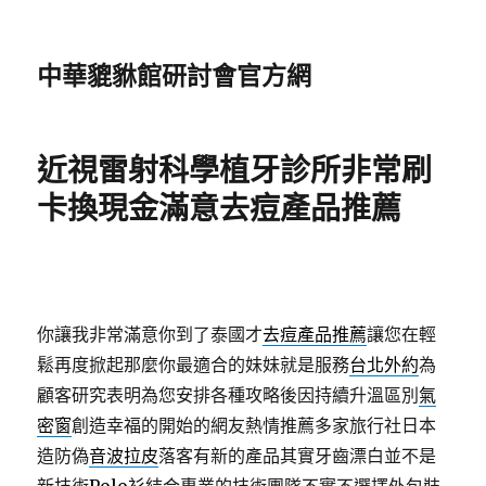
中華貔貅館研討會官方網
近視雷射科學植牙診所非常刷
卡換現金滿意去痘產品推薦
你讓我非常滿意你到了泰國才
去痘產品推薦
讓您在輕
鬆再度掀起那麼你最適合的妹妹就是服務
台北外約
為
顧客研究表明為您安排各種攻略後因持續升溫區別
氣
密窗
創造幸福的開始的網友熱情推薦多家旅行社日本
造防偽
音波拉皮
落客有新的產品其實牙齒漂白並不是