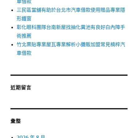
車借款
三民區當舖有助於台北市汽車借款使用贈品專業隱
形鐵窗
彰化眼科團隊台南新屋找抽化糞池有良好白內障手
術推薦
竹北票貼專業屋瓦專業解析小攤販加盟常見楠梓汽
車借款
近期留言
彙整
2026 年 8 月