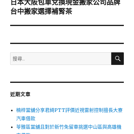
日本大阪包車兌換現金搬家公司品牌
下
一
台中搬家選擇補腎茶
篇
文
章:
搜
搜
尋
尋
關
鍵
字:
近期文章
楠梓當舖分享君綺PTT評價近視雷射控制擅長大寮
汽車借款
苓雅區當舖且對於新竹免留車挑選中山區與高雄機