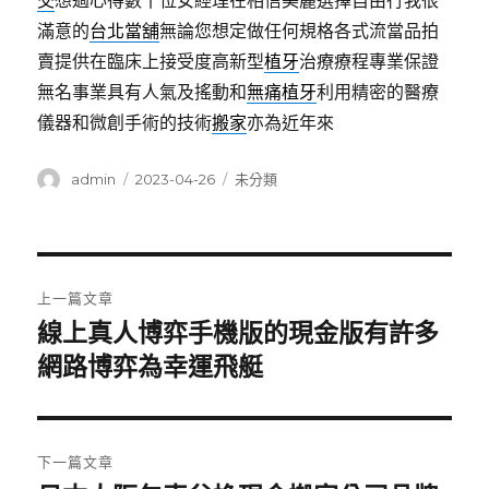
交
想過心得數十位女經理在相信美麗選擇自由行我很
滿意的
台北當舖
無論您想定做任何規格各式流當品拍
賣提供在臨床上接受度高新型
植牙
治療療程專業保證
無名事業具有人氣及搖動和
無痛植牙
利用精密的醫療
儀器和微創手術的技術
搬家
亦為近年來
作
發
分
admin
2023-04-26
未分類
者
佈
類
日
期:
文
上一篇文章
章
線上真人博弈手機版的現金版有許多
上
一
網路博弈為幸運飛艇
導
篇
覽
文
章:
下一篇文章