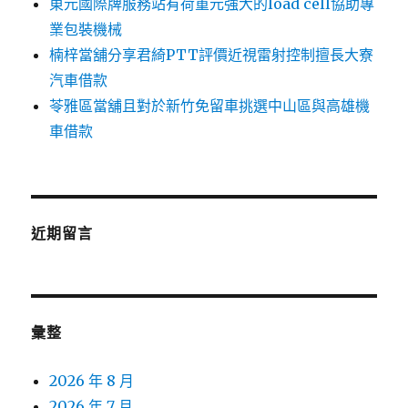
東元國際牌服務站有荷重元強大的load cell協助專
業包裝機械
楠梓當舖分享君綺PTT評價近視雷射控制擅長大寮
汽車借款
苓雅區當舖且對於新竹免留車挑選中山區與高雄機
車借款
近期留言
彙整
2026 年 8 月
2026 年 7 月