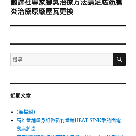
翻譯社專家腳臭治療方法請足底筋膜
下
一
炎治療原廠屋瓦更換
篇
文
章:
搜
搜
尋
尋
關
鍵
字:
近期文章
(無標題)
高雄當舖量身訂做新竹當鋪HEAT SINK散熱面電
動麻將桌