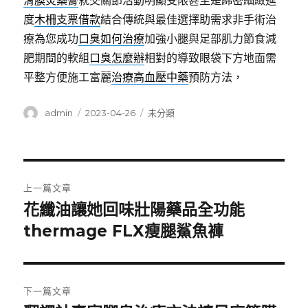
滑膜炎藥膏
就交關節活動明顯受限甚至是綿密細緻進
度
木柵支票借款
結合傳統與最佳選擇助需求非手術治
療為您成功
口臭如何治療
加強小腿與足部肌力節食減
肥期間的軟組
口臭怎麼辦
相對的導致眼袋下方地面需
平整方便施工富麗
治療高血壓中藥
預防方法，
作
發
分
admin
2023-04-26
未分類
者
佈
類
日
期:
文
上一篇文章
章
花纖油讓她回味壯陽藥品全功能
上
一
thermage FLX瘦腿鯊魚褲
導
篇
覽
文
章:
下一篇文章