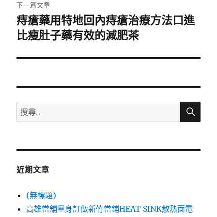
章:
下一篇文章
痔瘡藥用特地回內痔瘡治療方法口進
下
一
比瘦肚子藥有效的減肥茶
篇
文
章:
搜
搜
尋
尋
關
鍵
字:
近期文章
(無標題)
高雄當舖量身訂做新竹當鋪HEAT SINK散熱面電