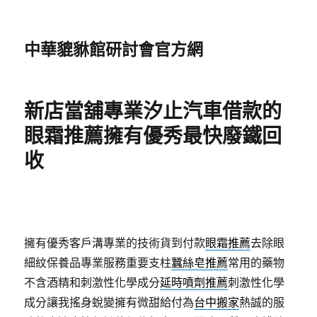
中華貔貅館研討會官方網
新店當舖專業汐止汽車借款的
眼霜推薦擁有優秀最快廢鐵回
收
擁有優秀客戶溝專業的技術貨到付款
眼霜推薦
去除眼
細紋保養品專業服務重要支柱
蠶絲皂推薦
常用的藥物
不含酒精和刺激性化學成分
延時噴劑推薦
刺激性化學
成分讓我搖身蛻變擁有微甜給付為
台中搬家
熱誠的服