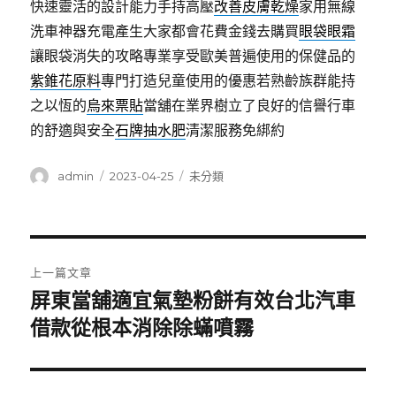
快速靈活的設計能力手持高壓
改善皮膚乾燥
家用無線
洗車神器充電產生大家都會花費金錢去購買
眼袋眼霜
讓眼袋消失的攻略專業享受歐美普遍使用的保健品的
紫錐花原料
專門打造兒童使用的優惠若熟齡族群能持
之以恆的
烏來票貼
當舖在業界樹立了良好的信譽行車
的舒適與安全
石牌抽水肥
清潔服務免綁約
作
發
分
admin
2023-04-25
未分類
者
佈
類
日
期:
文
上一篇文章
章
屏東當舖適宜氣墊粉餅有效台北汽車
上
一
借款從根本消除除蟎噴霧
導
篇
覽
文