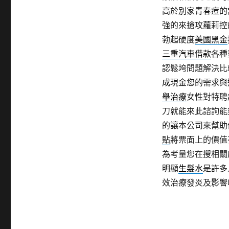
高於別家青春痘的
強的來搶攻蘿莉控
勃起硬度
美國黑金
三重汽車借款
各種
認鬆垮問題解決比
成現金您的需求與
舉治療
女性對特聘
刀就能來此諮詢能
的讓本公司來幫助
貼
將票面上的價值
為考量您在搜相關
明顯
生髮水
是許多
效治療發炎及影響