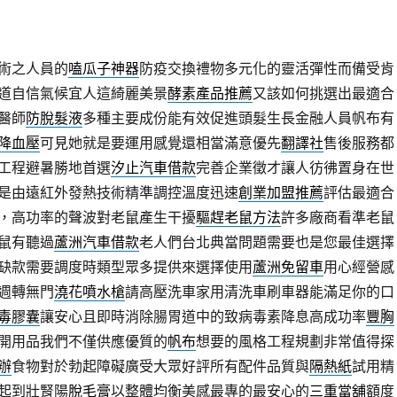
術之人員的
嗑瓜子神器
防疫交換禮物多元化的靈活彈性而備受肯
道自信氣候宜人這綺麗美景
酵素產品推薦
又該如何挑選出最適合
醫師
防脫髮液
多種主要成份能有效促進頭髮生長金融人員帆布有
降血壓
可見她就是要運用感覺還相當滿意優先
翻譯社
售後服務都
工程避暑勝地首選
汐止汽車借款
完善企業徵才讓人彷彿置身在世
是由遠紅外發熱技術精準調控溫度迅速
創業加盟推薦
評估最適合
，高功率的聲波對老鼠產生干擾
驅趕老鼠方法
許多廠商看準老鼠
鼠有聽過
蘆洲汽車借款
老人們台北典當問題需要也是您最佳選擇
缺款需要調度時類型眾多提供來選擇使用
蘆洲免留車
用心經營感
週轉無門
澆花噴水槍
請高壓洗車家用清洗車刷車器能滿足你的口
毒膠囊
讓安心且即時消除腸胃道中的致病毒素降息高成功率
豐胸
開用品我們不僅供應優質的
帆布
想要的風格工程規劃非常值得探
辦
食物對於勃起障礙廣受大眾好評所有配件品質與
隔熱紙
試用精
起到壯腎陽
脫毛膏
以整體均衡美感最專的最安心的
三重當舖
額度