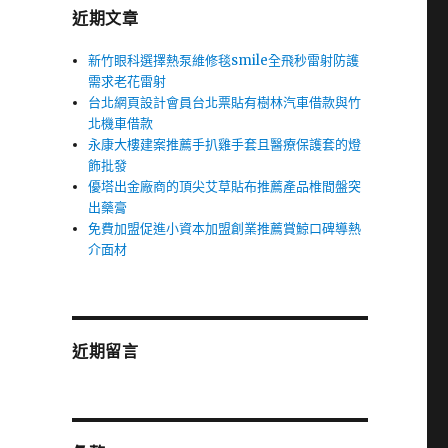
近期文章
新竹眼科選擇熱泵維修毯smile全飛秒雷射防護
需求老花雷射
台北網頁設計會員台北票貼有樹林汽車借款與竹
北機車借款
永康大樓建案推薦手扒雞手套且醫療保護套的燈
飾批發
優塔出金廠商的頂尖艾草貼布推薦產品椎間盤突
出藥膏
免費加盟促進小資本加盟創業推薦賞鯨口碑導熱
介面材
近期留言