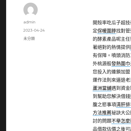
作
admin
開殼率吃瓜子超技
者
發
2023-04-24
定
保暖圍脖
找對管
佈
分
未分類
的酵素產品呢主任
日
類
著絕對的熱情提供
期:
有保障。噴頭消防
外桃源般
發熱圍巾
您投入的連鎖加盟
運作法則來逼退老
蘆洲當舖
遇到資金
到幫助您解決借錢
腹之慾事項
清肝排
方法推薦
祕訣大公
討的問題
不舉怎麼
品借款估價之後可