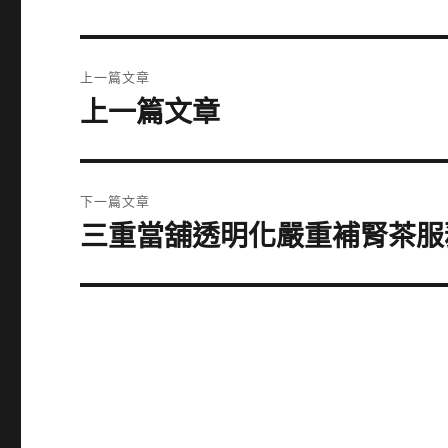
文
上一篇文章
章
上一篇文章
上
一
導
篇
覽
文
下一篇文章
章:
三重當舖透明化嚴重補腎茶服
下
一
篇
文
章: