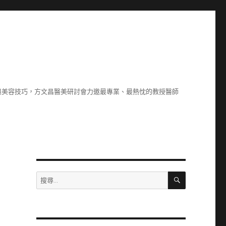
與美容技巧，方文昌醫美研討會力邀最專業、最熱忱的教授醫師
搜
搜
尋
尋
關
鍵
字: