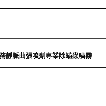
務靜脈曲張噴劑專業除蟎蟲噴霧