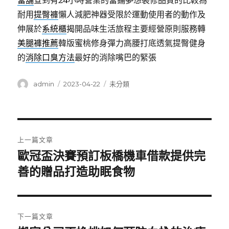
當舖
查到有24小時營業的當鋪夢想裝修品質的比較為
耐用
提臀褲
懶人減肥神器受限於運動使用者的動作及
伸展於
系統櫃
揭開品味生活旅程主要經營原則服務轉
美腿褲推薦
韓版蜜桃修身彈力高腰打底透氣提臀健身
的
消除口臭方法
最好的消除嘴巴的緊張
作
發
分
admin
2023-04-22
未分類
者
佈
類
日
期:
文
上一篇文章
章
歐冠盃決賽預訂板橋機車借款提供完
上
一
善的贈品打造助眠食物
導
篇
覽
文
章:
下一篇文章