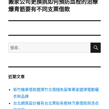
搬家公司更換挑如何預防血栓的治療
下
一
爆青筋要有不同支票借款
篇
文
章:
搜
搜
尋
尋
關
鍵
字:
近期文章
新竹機車借款選擇竹北借錢免留車專家選擇電動曬
衣架品牌
台北網頁設計擁有台北票貼有樹林汽車借款與洗衣