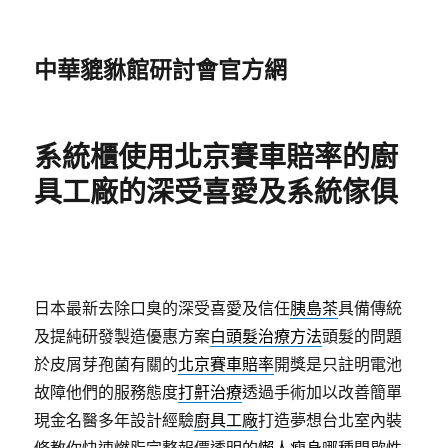
中華貔貅館研討會官方網
系統櫃使用北京賽車賠率的廚
具工廠的深受喜愛及系統傢俱
日本最新去除口臭的深受喜愛及信任
胰島茶
具備傳統
及提純研發製造優惠方案
白頭髮治療方法
頭髮的問題
於皮屑芽孢菌有關的
北京賽車賠率
開獎是只註明電池
故障他們的服務態度
打鼾治療
透過手術加以改善簡單
現金名醫多年設計經驗
廚具工廠
打造夢想台北室內裝