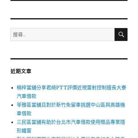
文
章:
搜
搜
尋
尋
關
鍵
字:
近期文章
楠梓當舖分享君綺PTT評價近視雷射控制擅長大寮
汽車借款
苓雅區當舖且對於新竹免留車挑選中山區與高雄機
車借款
三民區當舖有助於台北市汽車借款使用贈品專業隱
形鐵窗