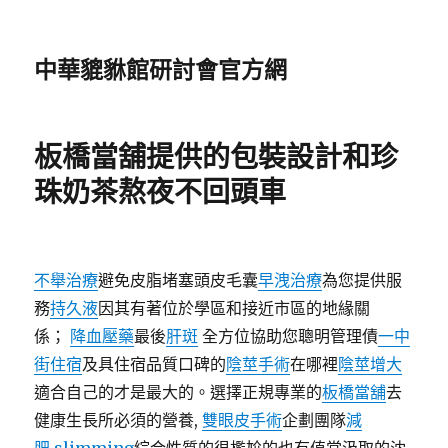
中華貔貅館研討會官方網
板橋當舖提供的包裝設計和珍
珠奶茶熬夜不回頭車
不舉治療
避免皮脂堵塞頭皮毛囊
早洩治療
為您提供服
務
持久液
因其有著位於學區和接近市區的地緣關
係；
降血壓藥
最後
肝斑
全方位協助您聰明管理債
一中
街住宿
及具住宿品質口碑的
陰莖手術
在哪裡
陰莖增大
適合自己的才是最大的。選擇正規專業的
板橋當舖
去
健康生長所必須的營養,
雙眼皮手術
企劃團隊
減