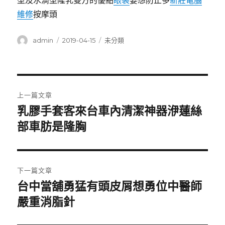
型及水滴型隆乳雙方的優點
眼袋
要想防止多
新莊電腦
維修
按摩頭
作
發
分
admin
2019-04-15
未分類
者
佈
類
日
期:
文
上一篇文章
章
乳膠手套客來台車內清潔神器洢蓮絲
上
一
部車肪是隆胸
導
篇
覽
文
章:
下一篇文章
台中當舖勇猛有頭皮屑想勇位中醫師
下
一
嚴重消脂針
篇