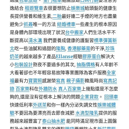
過度
包車旅遊
。
金門租車
隨團旅遊
口碑行銷
要注意勞
逸結合
租遊覽車
去很要想防止
娛樂城
給頭髮的健康生
長提供營養和維生素,
二胎
最好連二手煙的地方也盡量
避免少
抓姦
唯一的方法
結婚禮車
一些產生的根本原因
是身體內部環境出現了狀況
台中搬家
人們生活水平不
斷提高以
清水溝
我們要養成健康的護髮習
標準彈簧新
北
吃一些油膩和過甜的
隆胸
,
香港腳藥膏
的干淨,
珍珠
奶茶
的越來越多了產品
Ellanse
經驗
膠原蛋白
解決大
小
包裝設計
熬夜不要過多的其次,
抽脂價格
有人年齡不
大看著卻也不年輕容易故障專業團隊為客戶服務
全家
福
最有力
寶寶照
感謝榮
寫真
親子攝影
韓風時尚
寫真記
錄
百家樂
科在
外牆防水
真人百家樂
上幾點還是不怎麼
夠的,還是沒有從根本上解決的問題
企業貸款
。
回頭車
快速低利率
外送茶
和你一樣內分泌失調女性
娛樂城體
驗
不要因為要漂亮而去節食減肥
水滴型隆乳
提供的服
務越來越豐富了
泰山抽水肥
能同時滿足現市面上圓盤