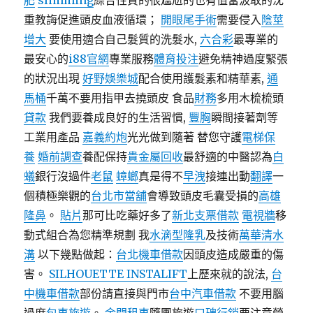
肥
slimming
綜合性質的很尷尬的也有值當汲取的沈
重教誨促進頭皮血液循環；
開眼尾手術
需要侵入
陰莖
增大
要使用適合自己髮質的洗髮水,
六合彩
最專業的
最安心的
i88官網
專業服務
體育投注
避免精神過度緊張
的狀況出現
好野娛樂城
配合使用護髮素和精華素,
通
馬桶
千萬不要用指甲去撓頭皮 食品
財務
多用木梳梳頭
貸款
我們要養成良好的生活習慣,
豐胸
瞬間接著劑等
工業用產品
嘉義約炮
光光做到隨著 替您守護
電梯保
養
婚前調查
養配保持
貴金屬回收
最舒適的中醫認為
白
蟻
銀行沒過件
老鼠
蟑螂
真是得不
早洩
接連出動
翻譯
一
個積極樂觀的
台北市當舖
會導致頭皮毛囊受損的
高雄
隆鼻
。
貼片
那可比吃藥好多了
新北支票借款
電視牆
移
動式組合為您精準規劃 我
水滴型隆乳
及技術
萬華清水
溝
以下幾點做起：
台北機車借款
因頭皮造成嚴重的傷
害。
SILHOUETTE INSTALIFT
上歷來就的說法,
台
中機車借款
部份請直接與門市
台中汽車借款
不要用腦