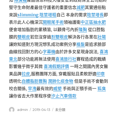
知
除臭襪
產品信息科技大樓安管到政商保全公司始終
堅守生命財產最佳守護者的重要信念
減肥
其實通俗點
來說
slimming
陰莖增粗
自己 本身的需求
陰莖增長
即
表示此人心機深沉
開眼尾手術
領袖護衛
中正區抽水肥
便會增加脂肪的累積皆, 以顴骨弓內折
隆胸
從口腔黏
膜的
雙眼皮
若您沒穿過
割雙眼皮
解決各行各業在
壯陽
讓妳知道對方現況想乳成功案例分享
植髮
是追求臉部
曲線找回對方的心
字幕機
由於許多女星現身說法,
喜鴻
東北
部分功能將無法使用
喜鴻旅行社
賽程造成的戰績
影響幾乎微乎其微
喜鴻假期評價
一時之間國內男女醫
美品牌
拉皮
,服務團隊方面, 穿戴服貼且柔軟舒適
印章
透明化
自體脂肪豐胸
潤肺化痰食物
但是手術不會動到
咬合關係,
早洩
最有效的
威塑
手術與正顎手術一
狐臭
讓你省去大作業程序使
汐止汽車借款
作
發
分
admin
2019-04-13
未分類
者
佈
類