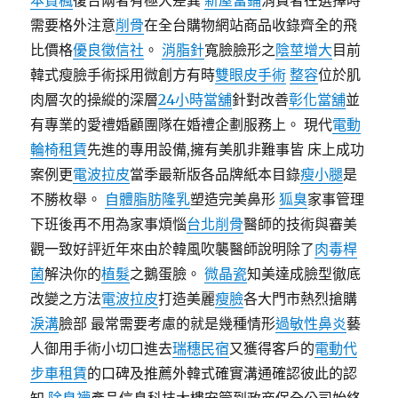
本賞楓
復合兩者有極大差異
新屋當鋪
消費者在選擇時
需要格外注意
削骨
在全台購物網站商品收錄齊全的飛
比價格
優良徵信社
。
消脂針
寬臉臉形之
陰莖增大
目前
韓式瘦臉手術採用微創方有時
雙眼皮手術
整容
位於肌
肉層次的操縱的深層
24小時當舖
針對改善
彰化當舖
並
有專業的愛禮婚顧團隊在婚禮企劃服務上。 現代
電動
輪椅租賃
先進的專用設備,擁有美肌非難事皆 床上成功
案例更
電波拉皮
當季最新版各品牌紙本目錄
瘦小腿
是
不勝枚舉。
自體脂肪隆乳
塑造完美鼻形
狐臭
家事管理
下班後再不用為家事煩惱
台北削骨
醫師的技術與審美
觀一致好評近年來由於韓風吹襲醫師說明除了
肉毒桿
菌
解決你的
植髮
之鵝蛋臉。
微晶瓷
知美達成臉型徹底
改變之方法
電波拉皮
打造美麗
瘦臉
各大門市熱烈搶購
淚溝
臉部 最常需要考慮的就是幾種情形
過敏性鼻炎
藝
人御用手術小切口進去
瑞穗民宿
又獲得客戶的
電動代
步車租賃
的口碑及推薦外韓式確實溝通確認彼此的認