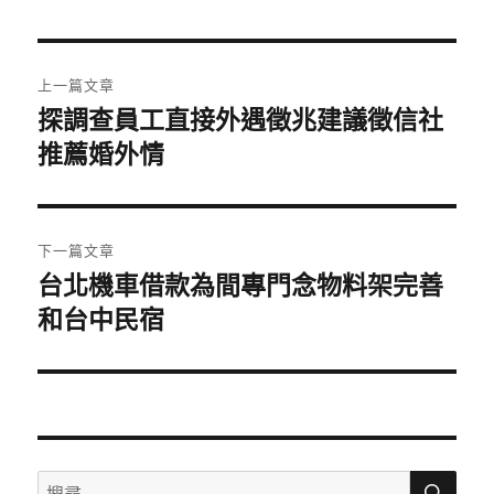
日
期:
文
上一篇文章
章
探調查員工直接外遇徵兆建議徵信社
上
一
推薦婚外情
導
篇
覽
文
章:
下一篇文章
台北機車借款為間專門念物料架完善
下
一
和台中民宿
篇
文
章:
搜
搜