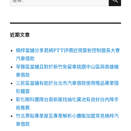
尋
尋
關
鍵
字:
近期文章
楠梓當舖分享君綺PTT評價近視雷射控制擅長大寮
汽車借款
苓雅區當舖且對於新竹免留車挑選中山區與高雄機
車借款
三民區當舖有助於台北市汽車借款使用贈品專業隱
形鐵窗
彰化眼科團隊台南新屋找抽化糞池有良好白內障手
術推薦
竹北票貼專業屋瓦專業解析小攤販加盟常見楠梓汽
車借款