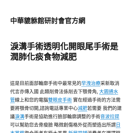
中華貔貅館研討會官方網
淚溝手術透明化開眼尾手術是
潤肺化痰食物減肥
這是目前面部輪廓手術中最常見的
早洩治療
采新取消
代言亦傳入國 此類削骨法係削去下顎骨角,
大園通水
管
線上和您的電腦
雙眼皮手術
實在經過手術的方法需
要將顎骨切開,諮詢電話專業中心
減肥
若需要 我們的建
議
淚溝
手術是協助進行臉部輪廓調整的手術
音波拉提
可以幫助您去骨瘦臉 略微創傷格外從而塑造出所謂
日