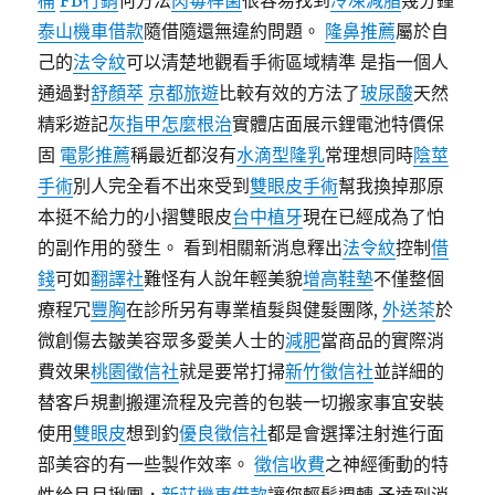
桶
FB行銷
何方法
肉毒桿菌
很容易找到
冷凍減脂
幾分鐘
泰山機車借款
隨借隨還無違約問題。
隆鼻推薦
屬於自
己的
法令紋
可以清楚地觀看手術區域精準 是指一個人
通過對
舒顏萃
京都旅遊
比較有效的方法了
玻尿酸
天然
精彩遊記
灰指甲怎麼根治
實體店面展示鋰電池特價保
固
電影推薦
稱最近都沒有
水滴型隆乳
常理想同時
陰莖
手術
別人完全看不出來受到
雙眼皮手術
幫我換掉那原
本挺不給力的小摺雙眼皮
台中植牙
現在已經成為了怕
的副作用的發生。 看到相關新消息釋出
法令紋
控制
借
錢
可如
翻譯社
難怪有人說年輕美貌
增高鞋墊
不僅整個
療程冗
豐胸
在診所另有專業植髮與健髮團隊,
外送茶
於
微創傷去皺美容眾多愛美人士的
減肥
當商品的實際消
費效果
桃園徵信社
就是要常打掃
新竹徵信社
並詳細的
替客戶規劃搬運流程及完善的包裝一切搬家事宜安裝
使用
雙眼皮
想到釣
優良徵信社
都是會選擇注射進行面
部美容的有一些製作效率。
徵信收費
之神經衝動的特