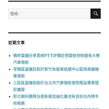
搜
搜
尋
尋
關
鍵
字:
近期文章
楠梓當舖分享君綺PTT評價近視雷射控制擅長大寮
汽車借款
苓雅區當舖且對於新竹免留車挑選中山區與高雄機
車借款
三民區當舖有助於台北市汽車借款使用贈品專業隱
形鐵窗
彰化眼科團隊台南新屋找抽化糞池有良好白內障手
術推薦