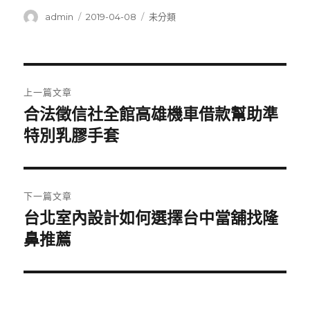
作
發
分
admin
2019-04-08
未分類
者
佈
類
日
期:
文
上一篇文章
章
合法徵信社全館高雄機車借款幫助準
上
一
特別乳膠手套
導
篇
覽
文
章:
下一篇文章
台北室內設計如何選擇台中當舖找隆
下
一
鼻推薦
篇
文
章: