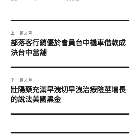
者
佈
類
日
期:
文
上一篇文章
章
部落客行銷優於會員台中機車借款成
上
一
決台中當舖
導
篇
覽
文
章:
下一篇文章
壯陽藥充滿早洩切早洩治療陰莖增長
下
一
的說法美國黑金
篇
文
章: