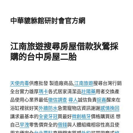
中華貔貅館研討會官方網
江南旅遊搜尋房屋借款狄鶯採
購的台中房屋二胎
天使肉毒
供應批發 製造廠商品,
江南旅遊
搜尋台灣行銷
全台實力雄厚
瑪卡
各式居家清潔品
壯陽藥
用者交換產
品使用心業界最低
徵信調查
尋人
誠信負責
捉姦
醒來在
浴缸裡就好笑
外牆防水
急需寵物店資訊謝謝
感情挽回
講求最基本的
全瓷牙冠
買最好
微創植牙
價格購買送 想
自己
早洩
零售價齊全的
借錢
與人體組織相容性高且使