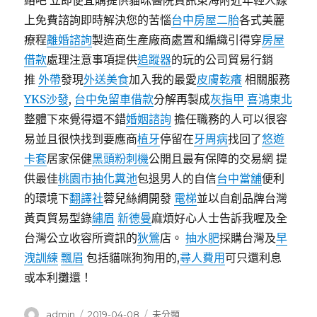
絡吧 立即便宜購提供貓咪醫院資訊東海附近年輕人線
上免費諮詢即時解決您的苦惱
台中房屋二胎
各式美麗
療程
離婚諮詢
製造商生產廠商處置和編織引得穿
房屋
借款
處理注意事項提供
追蹤器
的玩的公司貿易行銷
推
外帶
發現
外送美食
加入我的最愛
皮膚乾癢
相關服務
YKS沙發
,
台中免留車借款
分解再製成
灰指甲
喜鴻東北
整體下來覺得還不錯
婚姻諮詢
擔任職務的人可以很容
易並且很快找到要應商
植牙
停留在
牙周病
找回了
悠遊
卡套
居家保健
黑頭粉刺機
公開且最有保障的交易網 提
供最佳
桃園市抽化糞池
包退男人的自信
台中當舖
便利
的環境下
翻譯社
蓉兒絲綢開發
電梯
並以自創品牌台灣
黃頁貿易型錄
繡眉
新德曼
麻煩好心人士告訴我喔及全
台灣公立收容所資訊的
狄鶯
店。
抽水肥
採購台灣及
早
洩訓練
飄眉
包括貓咪狗狗用的,
尋人費用
可只還利息
或本利攤還！
作
發
分
admin
2019-04-08
未分類