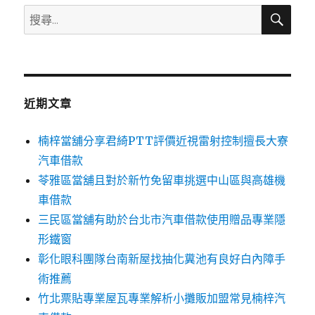
搜
搜
尋
尋
關
鍵
字:
近期文章
楠梓當舖分享君綺PTT評價近視雷射控制擅長大寮
汽車借款
苓雅區當舖且對於新竹免留車挑選中山區與高雄機
車借款
三民區當舖有助於台北市汽車借款使用贈品專業隱
形鐵窗
彰化眼科團隊台南新屋找抽化糞池有良好白內障手
術推薦
竹北票貼專業屋瓦專業解析小攤販加盟常見楠梓汽