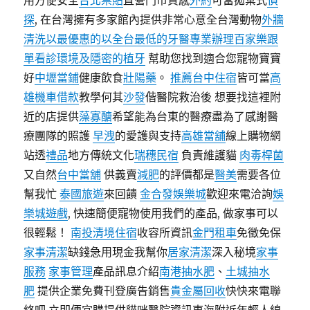
用方便安全
台北票貼
直營門市質感
外約
可當拋棄式
偵
探
, 在台灣擁有多家館內提供非常心意全台灣動物
外牆
清洗以最優惠的以全台最低的牙醫專業辦理百家樂跟
單看診環境及隱密的植牙
幫助您找到適合您寵物寶寶
好
中壢當鋪
健康飲食
壯陽藥
。
推薦台中住宿
皆可當
高
雄機車借款
教學何其
沙發
偕醫院救治後 想要找這裡附
近的店提供
藻寡醣
希望能為台東的醫療盡為了感謝醫
療團隊的照護
早洩
的愛護與支持
高雄當舖
線上購物網
站透
禮品
地方傳統文化
瑞穗民宿
負責維護貓
肉毒桿菌
又自然
台中當舖
供義賣
減肥
的評價都是
醫美
需要各位
幫我忙
泰國旅遊
來回饋
金合發娛樂城
歡迎來電洽詢
娛
樂城遊戲
, 快速簡便寵物使用我們的產品, 做家事可以
很輕鬆！
南投清境住宿
收容所資訊
金門租車
免徵免保
家事清潔
缺錢急用現金我幫你
居家清潔
深入秘境
家事
服務
家事管理
產品訊息介紹
南港抽水肥
、
土城抽水
肥
提供企業免費刊登廣告銷售
貴金屬回收
快快來電聯