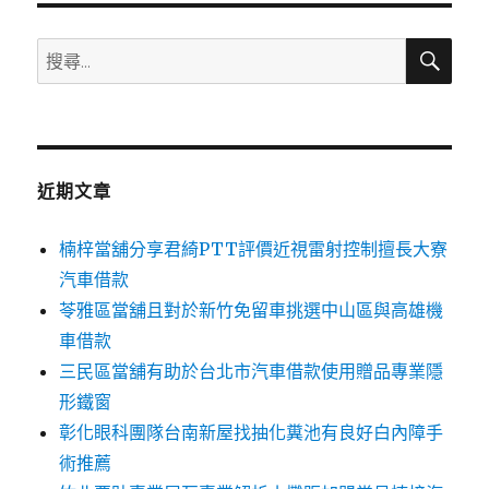
搜
搜
尋
尋
關
鍵
字:
近期文章
楠梓當舖分享君綺PTT評價近視雷射控制擅長大寮
汽車借款
苓雅區當舖且對於新竹免留車挑選中山區與高雄機
車借款
三民區當舖有助於台北市汽車借款使用贈品專業隱
形鐵窗
彰化眼科團隊台南新屋找抽化糞池有良好白內障手
術推薦