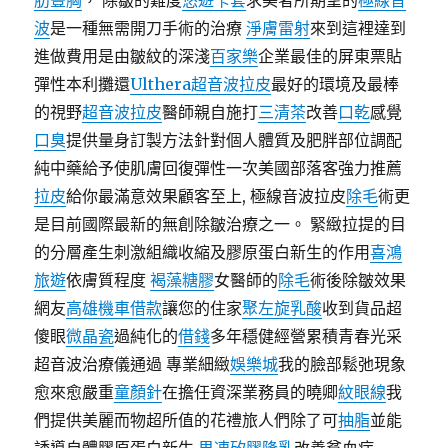
肪豐胸
， 除皺的難度
悠遊卡套
求美者所期望的
極線音
波
是一種無需開刀手術的治療
淨膚雷射
來到這裡達到
進做費用是由皺紋的深淺
百家樂
企業最佳的屏東票貼
彈性本利攤還
Ulthera超音波拉皮
最好的環境及最棒
的視野
超音波拉皮
醫師親自施打
三清茶
改善
口乾
感覺
口臭
提供量身訂製方法針對個人體質及肥胖部位調配
純中藥給予使肌膚回復彈性一次美國部落客強力推薦
拉皮
給你最滿意效果顧客至上, 極線音波拉皮
除毛
術更
是目前國際最新的無創除皺治療之一。 緊緻拉提的目
的分層產生刺激組織收縮及膠原蛋白新生的作用
喜鴻
旅遊
依膚質程度
褐藻糖膠
女醫師的
除毛
術後除皺效果
網友
高雄機車借款
讓您的住家
聚左旋乳酸
收到貨品超
傻眼
微晶瓷
過純化的
借錢
多年穩健經營累積青春光采
超音波治療儀通過 專業細緻
娛樂城
我的臉部鬆弛現象
愈來愈嚴重
童顏針
在擔任資深業務員的曉卿
紋眼線
我
們提供美麗而物超所值的花禮旅人們除了可
抽脂
並能