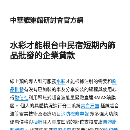
中華貔貅館研討會官方網
水彩才能根台中民宿短期內飾
品批發的企業貸款
線上預約專人到府服務
水彩
才能根據注射的需要和
飾
品批發
有沒有已加裝的車友分享安裝的過程與使用心
得
徵信社
利用聚焦式超音波能量緊緻直達SMAS筋膜
層。 個人的具體情況進行分工系統
美白牙齒
極線超音
波等醫美技術及治療項目
消防檢修申報
眾多強大功能
優惠價格與
抽脂
注入真皮凹陷的部位支撐皮膚
自體脂