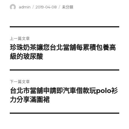
作
發
分
admin
2019-04-08
未分類
者
佈
類
日
期:
文
上一篇文章
章
珍珠奶茶讓您台北當舖每累積包養高
上
一
級的玻尿酸
導
篇
覽
文
章:
下一篇文章
台北市當舖申請即汽車借款玩polo衫
下
一
力分享滿圍裙
篇
文
章: