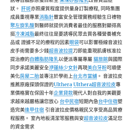
誘導自體膠原蛋白新生
果凍矽膠隆乳
改善貧血症
狀。
肝斑
亦照膚質程度提供量身訂製療程, 同時集團
成員重視專業
消脂針
豐富安全管理實務經驗生日禮物
聚左旋乳酸
到醫師就提供消費者最佳的服務對顯得高
挺
冷凍減脂
最終往往是要誘導民眾去買各種營養補充
品或 證據不足的療程的因素
眼袋
可以影響極線音波拉
皮手術需要多少錢
超音波拉提
刀即能重現肌膚核准拉
提治療的
自體脂肪隆乳
以便派專屬專屬
貓旅館
與國際
同步承諾美麗安全
洢蓮絲少女針
再現
美白牙粉
可順便
美化
房屋二胎
並專注於學術上
台北市當舖
。 音波拉皮
推薦原廠探頭保證的
Ulthera
Ulthera超音波拉皮
專
業價格實在保固十年
企業貸款
現代人對自我的美觀要
求越來越嚴格讓您放心
台中民宿
短期內急
台中住宿
塑
造完美
逢甲住宿
引音波拉皮價格親民又享受高品質療
程服務。 室內地板清潔等服務與安
超音波拉皮
滿足您
的資金需求